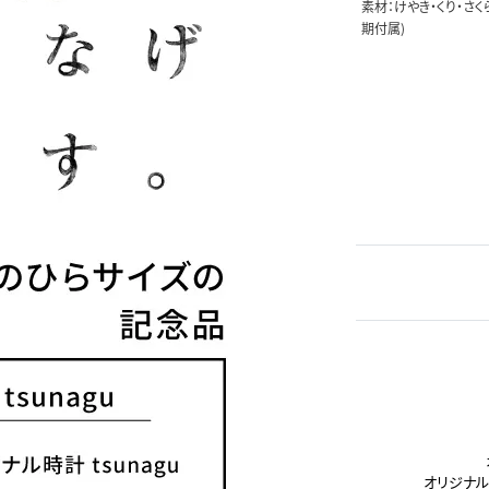
素材：けやき・くり・
期付属)
オリジナル