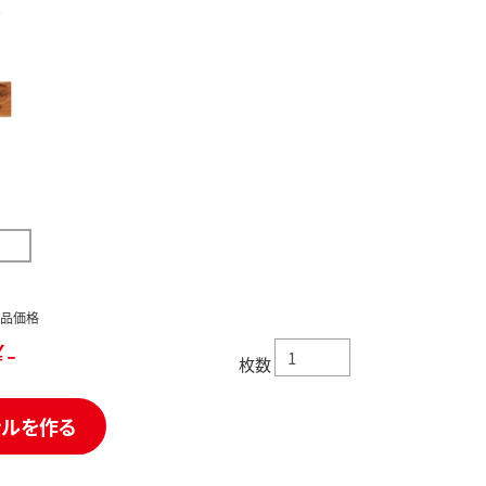
。
品価格
-
枚数
ナルを作る