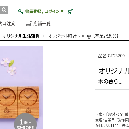
会員登録 / ログイン
▼
大口注文
店舗一覧
オリジナル生活雑貨
オリジナル時計tsunagu【卒業記念品】
品番 GT23200
オリジナル
木の暮らし
国産の高級木材を、職
最短7営業日ご製作個数
か月程度】【100個未