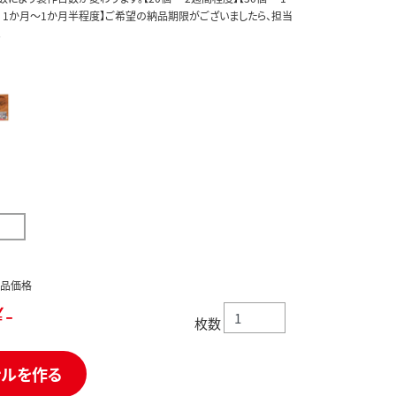
満 1か月～1か月半程度】ご希望の納品期限がございましたら、担当
。
品価格
-
枚数
ナルを作る