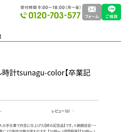
】
計tsunagu-color【卒業記
-
レビュー（0）
人の手仕事で丹念に仕上げた【絆の記念品】です。※納期目安・・・
により製作日数が変わります。【20個～ 2週間程度】【30個～ 1