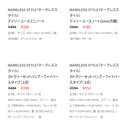
MARKLESS STYLE（マークレスス
MARKLESS STYLE（マークレスス
タイル）
タイル）
デイリーユースミニノート
デイリーユースノート(5mm方眼)
￥484
￥286
￥649
￥385
全8色 / サイズ：105×138×10（mm） / 紙
全8色 / サイズ：137×181×8（mnn） / 紙
（約60枚）、ポリエステル 他
（約70枚）、PP 他
MARKLESS STYLE（マークレスス
MARKLESS STYLE（マークレスス
タイル）
タイル）
カトラリーセットバンブーファイバー
カトラリーセットバンブーファイバー
入タイプ（２点）
入タイプ（３点）
￥484
￥286
￥594
￥352
全5色 / サイズ：F【ケース：約
全5色 / サイズ：F【ケース：約
W54×H26×D207（mm）、スプーン：組み
W54×H26×D207（mm）、スプーン：組み
立て時約W31×H160（mm）、フォーク：約
立て時約W31×H160（mm）、フォーク：約
W27×H154（mm）、箸：約185（mm）】 /
W27×H154（mm）、箸：約185（mm）】 /
PP、バンブーファイバー 他
PP、バンブーファイバー 他