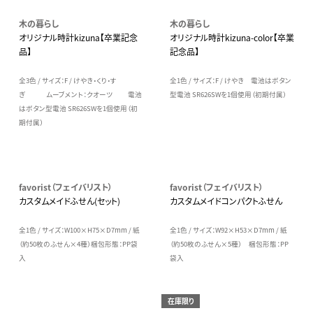
木の暮らし
木の暮らし
オリジナル時計kizuna【卒業記念
オリジナル時計kizuna-color【卒業
品】
記念品】
全3色 / サイズ：F / けやき・くり・す
全1色 / サイズ：F / けやき 電池はボタン
ぎ ムーブメント：クオーツ 電池
型電池 SR626SWを1個使用（初期付属）
はボタン型電池 SR626SWを1個使用（初
期付属）
favorist（フェイバリスト）
favorist（フェイバリスト）
カスタムメイドふせん(セット)
カスタムメイドコンパクトふせん
全1色 / サイズ：W100×H75×D7mm / 紙
全1色 / サイズ：W92×H53×D7mm / 紙
（約50枚のふせん×4種）梱包形態：PP袋
（約50枚のふせん×5種） 梱包形態：PP
入
袋入
在庫限り