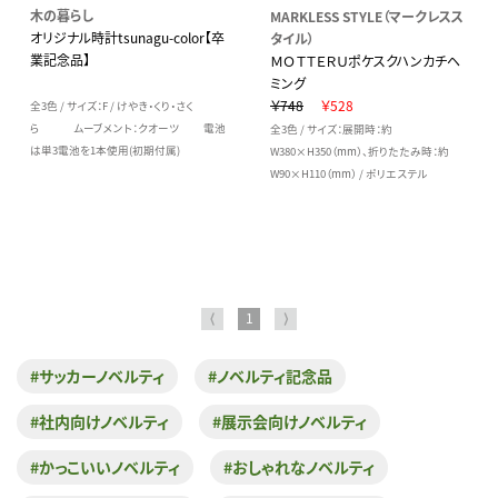
木の暮らし
MARKLESS STYLE（マークレスス
オリジナル時計tsunagu-color【卒
タイル）
業記念品】
ＭＯＴＴＥＲＵポケスクハンカチヘ
ミング
￥748
￥528
全3色 / サイズ：F / けやき・くり・さく
ら ムーブメント：クオーツ 電池
全3色 / サイズ：展開時：約
は単3電池を1本使用(初期付属)
W380×H350（mm）、折りたたみ時：約
W90×H110（mm） / ポリエステル
⟨
1
⟩
#サッカーノベルティ
#ノベルティ記念品
#社内向けノベルティ
#展示会向けノベルティ
#かっこいいノベルティ
#おしゃれなノベルティ