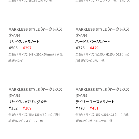
全3色 / サイズ：1size / コットン 他
全5色 / サイズ：F / コットン 他 7オンス
MARKLESS STYLE（マークレスス
MARKLESS STYLE（マークレスス
タイル）
タイル）
リサイクルＡ５ノート
ハードカバーA5ノート
￥506
￥297
￥726
￥429
全3色 / サイズ：148×210×5（mm） / 再生
全5色 / サイズ：W145×H215×D12（mm）
紙（約40枚）
/ 紙（約70枚）、PU 他
MARKLESS STYLE（マークレスス
MARKLESS STYLE（マークレスス
タイル）
タイル）
リサイクルＡ７リングメモ
デイリーユースＡ５ノート
￥352
￥209
￥770
￥451
全1色 / サイズ：75×125×7（mm） / 再生
全7色 / サイズ：152×216×13（mm） / 紙
紙（約60枚）、スチール 他
（約80枚）、ポリエステル 他