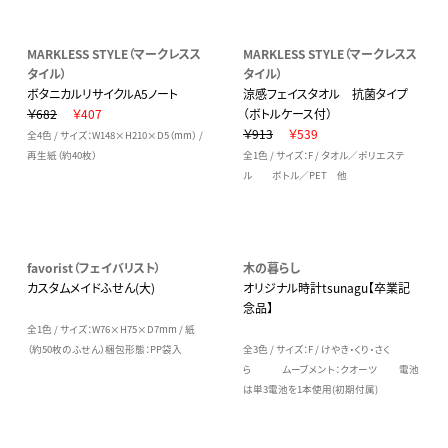
MARKLESS STYLE（マークレスス
MARKLESS STYLE（マークレスス
タイル）
タイル）
ボタニカルリサイクルA5ノート
涼感フェイスタオル 抗菌タイプ
￥682
￥407
（ボトルケース付）
￥913
￥539
全4色 / サイズ：W148×H210×D5（mm） /
再生紙（約40枚）
全1色 / サイズ：F / タオル／ポリエステ
ル ボトル／PET 他
favorist（フェイバリスト）
木の暮らし
カスタムメイドふせん(大)
オリジナル時計tsunagu【卒業記
念品】
全1色 / サイズ：W76×H75×D7mm / 紙
（約50枚のふせん）梱包形態：PP袋入
全3色 / サイズ：F / けやき・くり・さく
ら ムーブメント：クオーツ 電池
は単3電池を1本使用(初期付属)