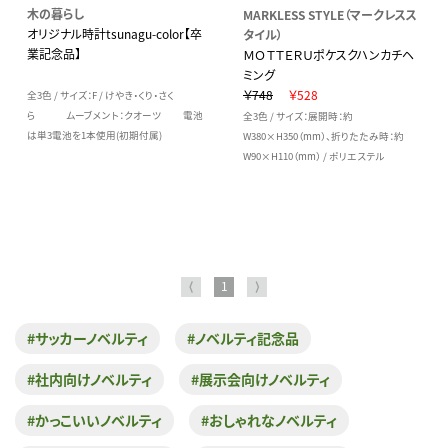
木の暮らし
MARKLESS STYLE（マークレスス
オリジナル時計tsunagu-color【卒
タイル）
業記念品】
ＭＯＴＴＥＲＵポケスクハンカチヘ
ミング
￥748
￥528
全3色 / サイズ：F / けやき・くり・さく
ら ムーブメント：クオーツ 電池
全3色 / サイズ：展開時：約
は単3電池を1本使用(初期付属)
W380×H350（mm）、折りたたみ時：約
W90×H110（mm） / ポリエステル
⟨
1
⟩
#サッカーノベルティ
#ノベルティ記念品
#社内向けノベルティ
#展示会向けノベルティ
#かっこいいノベルティ
#おしゃれなノベルティ