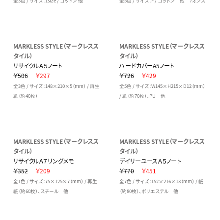
全3色 / サイズ：1size / コットン 他
全5色 / サイズ：F / コットン 他 7オンス
MARKLESS STYLE（マークレスス
MARKLESS STYLE（マークレスス
タイル）
タイル）
リサイクルＡ５ノート
ハードカバーA5ノート
￥506
￥297
￥726
￥429
全3色 / サイズ：148×210×5（mm） / 再生
全5色 / サイズ：W145×H215×D12（mm）
紙（約40枚）
/ 紙（約70枚）、PU 他
MARKLESS STYLE（マークレスス
MARKLESS STYLE（マークレスス
タイル）
タイル）
リサイクルＡ７リングメモ
デイリーユースＡ５ノート
￥352
￥209
￥770
￥451
全1色 / サイズ：75×125×7（mm） / 再生
全7色 / サイズ：152×216×13（mm） / 紙
紙（約60枚）、スチール 他
（約80枚）、ポリエステル 他