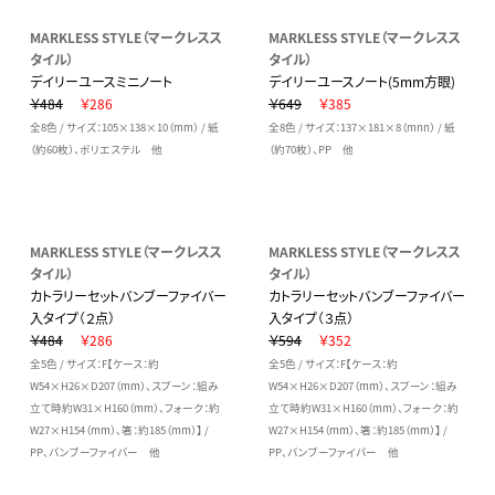
MARKLESS STYLE（マークレスス
MARKLESS STYLE（マークレスス
タイル）
タイル）
デイリーユースミニノート
デイリーユースノート(5mm方眼)
￥484
￥286
￥649
￥385
全8色 / サイズ：105×138×10（mm） / 紙
全8色 / サイズ：137×181×8（mnn） / 紙
（約60枚）、ポリエステル 他
（約70枚）、PP 他
MARKLESS STYLE（マークレスス
MARKLESS STYLE（マークレスス
タイル）
タイル）
カトラリーセットバンブーファイバー
カトラリーセットバンブーファイバー
入タイプ（２点）
入タイプ（３点）
￥484
￥286
￥594
￥352
全5色 / サイズ：F【ケース：約
全5色 / サイズ：F【ケース：約
W54×H26×D207（mm）、スプーン：組み
W54×H26×D207（mm）、スプーン：組み
立て時約W31×H160（mm）、フォーク：約
立て時約W31×H160（mm）、フォーク：約
W27×H154（mm）、箸：約185（mm）】 /
W27×H154（mm）、箸：約185（mm）】 /
PP、バンブーファイバー 他
PP、バンブーファイバー 他