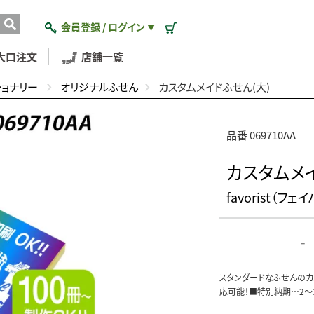
会員登録 / ログイン
▼
大口注文
店舗一覧
ショナリー
オリジナルふせん
カスタムメイドふせん(大)
品番 069710AA
カスタムメイ
favorist（フェ
-
スタンダードなふせんのカ
応可能！■特別納期…2～