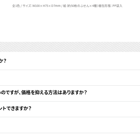
全1色 / サイズ：W100×H75×D7mm / 紙（約50枚のふせん×4種）梱包形態：PP袋入
か？
いのですが、価格を抑える方法はありますか？
ントできますか？