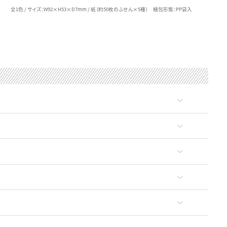
全1色 / サイズ：W92×H53×D7mm / 紙（約50枚のふせん×5種） 梱包形態：PP袋入