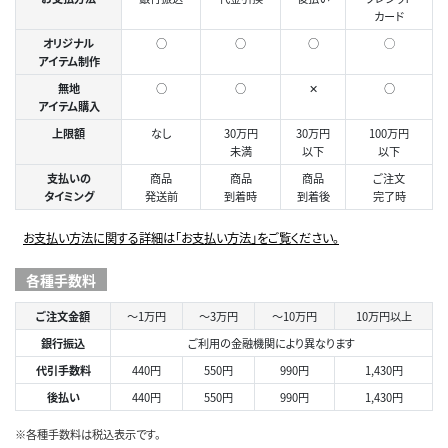
カード
オリジナル
○
○
○
◯
アイテム制作
無地
○
○
✕
○
アイテム購入
上限額
なし
30万円
30万円
100万円
未満
以下
以下
支払いの
商品
商品
商品
ご注文
タイミング
発送前
到着時
到着後
完了時
お支払い方法に関する詳細は「お支払い方法」をご覧ください。
各種手数料
ご注文金額
～1万円
～3万円
～10万円
10万円以上
銀行振込
ご利用の金融機関により異なります
代引手数料
440円
550円
990円
1,430円
後払い
440円
550円
990円
1,430円
※各種手数料は税込表示です。