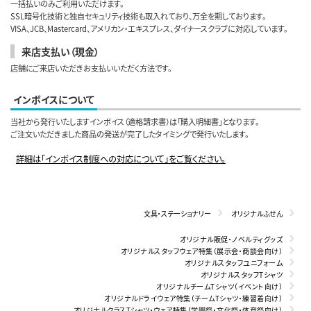
一括払いのみご利用いただけます。
SSL暗号化技術と独自セキュリティ技術も取入れており、万全を期しております。
VISA、JCB、Mastercard、アメリカン・エキスプレス、ダイナースクラブに対応しています。
来店支払い（現金）
店舗にご来店いただきお支払いいただく方法です。
インボイスについて
当社から発行いたしますインボイス（適格請求書）は「購入明細書」となります。
ご注文いただきました商品の発送が完了したタイミングで発行いたします。
詳細は「インボイス制度への対応について」をご覧ください。
文具・ステーショナリー
オリジナルふせん
オリジナル販促・ノベルティグッズ
オリジナルスタッフウェア特集（展示会・商談会向け）
オリジナルスタッフユニフォーム
オリジナルスタッフTシャツ
オリジナルチームTシャツ（イベント向け）
オリジナルドライウェア特集（チームTシャツ・練習着向け）
オリジナルクラスTシャツ・ウェア特集（学園祭・文化祭・体育祭向け）