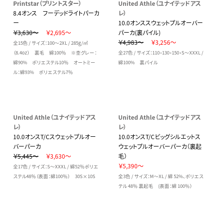
Printstar（プリントスター）
United Athle（ユナイテッドアス
8.4オンス フーデッドライトパーカ
レ）
ー
10.0オンススウェットプルオーバー
￥3,630～
￥2,695～
パーカ(裏パイル)
￥4,983～
￥3,256～
全15色 / サイズ：100～2XL / 285g/㎡
（8.4oz） 裏毛 綿100％ ※杢グレー：
全27色 / サイズ：110・130・150・S～XXXL /
綿90% ポリエステル10％ オートミー
綿100% 裏パイル
ル：綿93% ポリエステル7％
United Athle（ユナイテッドアス
United Athle（ユナイテッドアス
レ）
レ）
10.0オンスT/Cスウェットプルオー
10.0オンスT/Cビッグシルエットス
バーパーカ
ウェットプルオーバーパーカ（裏起
￥5,445～
￥3,630～
毛）
￥5,390～
全17色 / サイズ：S～XXXL / 綿52％ポリエ
ステル48％（表面：綿100％） 30S×10S
全3色 / サイズ：M～XL / 綿 52%、ポリエス
テル 48％ 裏起毛 (表面：綿 100％）