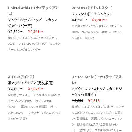
United Athle（ユナイテッドアス
Printstar（プリントスター）
レ）
リフレクスポーツジャケット
マイクロリップストップ スタッフ
￥4,290～
￥3,201～
ジャケット(一重)
全15色 / サイズ：XS～4XL / ポリエステル
￥3,520～
￥2,541～
100％ 高密度タフタ 裏地：ポリエステ
全12色 / サイズ：S～XXL / ポリエステル
ル100％ メッシュ
100％ マイクロリップストップ ※ファス
ナーはシングルスライダー
AITOZ（アイトス）
United Athle（ユナイテッドアス
裏メッシュブルゾン（男女兼用）
レ）
￥4,730～
￥3,025～
マイクロリップストップ スタンドジ
ャケット(裏地付)
全10色 / サイズ：S～4L / 表地：210Tポリエ
￥6,633
￥4,818
ステルタフタ 平織り ポリエステル
100% 裏地：メッシュ（総裏） ポリエ
全8色 / サイズ：S～XXL / [表地]ポリエステ
ステル100% ファスナー/ビスロン?（ス
ル100％(マイクロリップストップ) 表面：
ライダー/金属）
フッ素系撥水 裏面：アクリルコーティン
グ [裏地]ポリエステル100％（メッシ
ュ） [脇下]ポリエステル100%（ラミネー