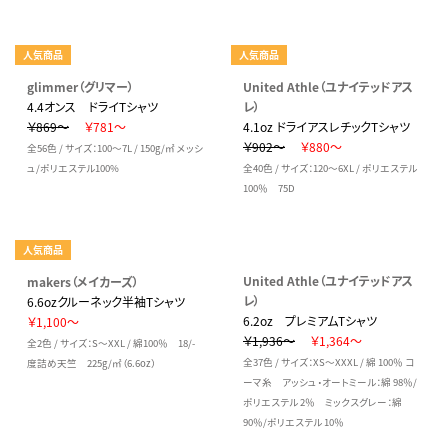
人気商品
人気商品
glimmer（グリマー）
United Athle（ユナイテッドアス
4.4オンス ドライTシャツ
レ）
￥869～
￥781～
4.1oz ドライアスレチックTシャツ
￥902～
￥880～
全56色 / サイズ：100～7L / 150g/㎡ メッシ
ュ/ポリエステル100%
全40色 / サイズ：120～6XL / ポリエステル
100％ 75D
人気商品
United Athle（ユナイテッドアス
makers（メイカーズ）
レ）
6.6ozクルーネック半袖Tシャツ
6.2oz プレミアムTシャツ
￥1,100～
￥1,936～
￥1,364～
全2色 / サイズ：S～XXL / 綿100％ 18/-
全37色 / サイズ：XS～XXXL / 綿 100％ コ
度詰め天竺 225g/㎡（6.6oz）
ーマ糸 アッシュ・オートミール：綿 98％/
ポリエステル 2％ ミックスグレー：綿
90％/ポリエステル 10％