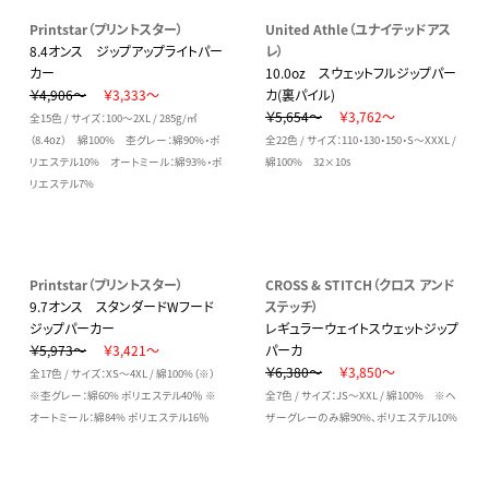
Printstar（プリントスター）
United Athle（ユナイテッドアス
8.4オンス ジップアップライトパー
レ）
カー
10.0oz スウェットフルジップパー
￥4,906～
￥3,333～
カ(裏パイル)
￥5,654～
￥3,762～
全15色 / サイズ：100～2XL / 285g/㎡
（8.4oz） 綿100% 杢グレー：綿90%・ポ
全22色 / サイズ：110・130・150・S～XXXL /
リエステル10% オートミール：綿93%・ポ
綿100% 32×10s
リエステル7%
Printstar（プリントスター）
CROSS & STITCH（クロス アンド
9.7オンス スタンダードWフード
ステッチ）
ジップパーカー
レギュラーウェイトスウェットジップ
￥5,973～
￥3,421～
パーカ
￥6,380～
￥3,850～
全17色 / サイズ：XS～4XL / 綿100%（※）
※杢グレー：綿60% ポリエステル40％ ※
全7色 / サイズ：JS～XXL / 綿100% ※ヘ
オートミール：綿84% ポリエステル16％
ザーグレーのみ綿90%、ポリエステル10%