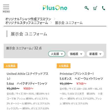
オリジナルTシャツ作成プラスワン
オリジナルスタッフユニフォーム
展示会 ユニフォーム
展示会 ユニフォーム
32
展示会 ユニフォーム /
点
人気順
価格順
新着順
人気商品
人気商品
United Athle（ユナイテッドアス
Printstar（プリントスター）
レ）
5.6オンス ヘビーウェイトTシャツ
5.6oz ハイクオリティーTシャツ
￥1,199～
￥748～
￥1,265～
￥869～
全47色 / サイズ：100～150、WＭ～WL、XS
全61色 / サイズ：90～XXXL / 綿100% セミ
～5XL / 5.6Oz 17/1天竺 綿100％ ※杢
コーマ糸 アッシュ:綿98%、ポリエステル
グレー：綿80％ ポリエステル20％、アッシ
2% オートミール:綿99%、ポリエステル1%
ュ：綿95％ ポリエステル5％
ミックスグレー:綿90%、ポリエステル10%