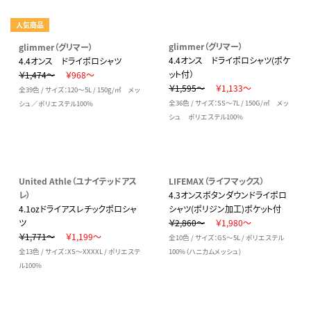
人気商品
glimmer（グリマー）
glimmer（グリマー）
4.4オンス ドライポロシャツ(ポケ
4.4オンス ドライポロシャツ
ット付）
￥1,474～
￥968～
￥1,595～
￥1,133～
全39色 / サイズ：120～5L / 150g/㎡ メッ
全36色 / サイズ：SS～7L / 150G/㎡ メッ
シュ／ポリエステル100%
シュ ポリエステル100%
United Athle（ユナイテッドアス
LIFEMAX（ライフマックス）
レ）
4.3オンスボタンダウンドライポロ
4.1ozドライアスレチックポロシャ
シャツ(ポリジン加工)ポケット付
ツ
￥2,860～
￥1,980～
￥1,771～
￥1,199～
全10色 / サイズ：GS～5L / ポリエステル
全13色 / サイズ：XS～XXXXL / ポリエステ
100%（ハニカムメッシュ)
ル100%