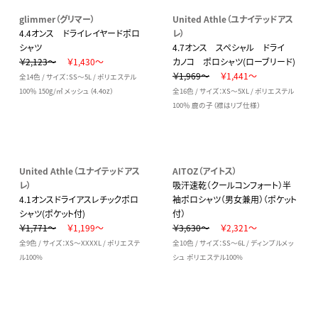
glimmer（グリマー）
United Athle（ユナイテッドアス
4.4オンス ドライレイヤードポロ
レ）
シャツ
4.7オンス スペシャル ドライ
￥2,123～
￥1,430～
カノコ ポロシャツ(ローブリード)
￥1,969～
￥1,441～
全14色 / サイズ：SS～5L / ポリエステル
100％ 150g/㎡ メッシュ（4.4oz）
全16色 / サイズ：XS～5XL / ポリエステル
100％ 鹿の子（襟はリブ仕様）
United Athle（ユナイテッドアス
AITOZ（アイトス）
レ）
吸汗速乾（クールコンフォート）半
4.1オンスドライアスレチックポロ
袖ポロシャツ（男女兼用）（ポケット
シャツ(ポケット付)
付）
￥1,771～
￥1,199～
￥3,630～
￥2,321～
全9色 / サイズ：XS～XXXXL / ポリエステ
全10色 / サイズ：SS～6L / ディンプルメッ
ル100%
シュ ポリエステル100%