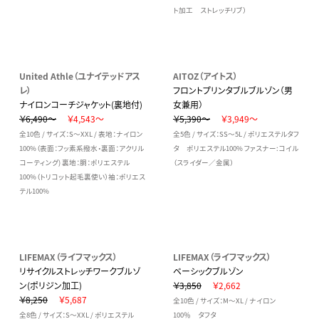
ト加工 ストレッチリブ）
United Athle（ユナイテッドアス
AITOZ（アイトス）
レ）
フロントプリンタブルブルゾン（男
ナイロンコーチジャケット(裏地付)
女兼用）
￥6,490～
￥4,543～
￥5,390～
￥3,949～
全10色 / サイズ：S～XXL / 表地：ナイロン
全5色 / サイズ：SS～5L / ポリエステルタフ
100%（表面：フッ素系撥水・裏面：アクリル
タ ポリエステル100% ファスナー:コイル
コーティング) 裏地：胴：ポリエステル
（スライダー／金属）
100%（トリコット起毛裏使い）袖：ポリエス
テル100%
LIFEMAX（ライフマックス）
LIFEMAX（ライフマックス）
リサイクルストレッチワークブルゾ
ベーシックブルゾン
ン(ポリジン加工)
￥3,850
￥2,662
￥8,250
￥5,687
全10色 / サイズ：M～XL / ナイロン
全8色 / サイズ：S～XXL / ポリエステル
100％ タフタ