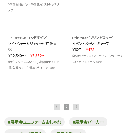
100％ (再生ペット50％使用) ストレッチタ
フタ
TS DESIGN（TSデザイン）
Printstar（プリントスター）
ライトウォームジャケット（中綿入
イベントメッシュキャップ
り）
￥627
￥473
￥12,540～
￥5,852～
全51色 / サイズ：ジュニアL、F（フリーサイ
全8色 / サイズ：SS～6L / 高密度ナイロン
ズ） / ポリエステル100%
（耐久撥水加工） 混率：ナイロン100%
⟨
1
⟩
#展示会ユニフォームおしゃれ
#展示会パーカー