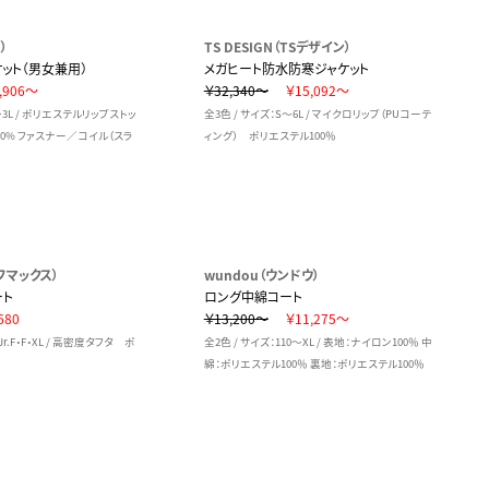
）
TS DESIGN（TSデザイン）
ット（男女兼用）
メガヒート防水防寒ジャケット
,906～
￥32,340～
￥15,092～
～3L / ポリエステルリップストッ
全3色 / サイズ：S～6L / マイクロリップ（PUコーテ
0% ファスナー／コイル（スラ
ィング） ポリエステル100％
イフマックス）
wundou（ウンドウ）
ート
ロング中綿コート
680
￥13,200～
￥11,275～
Jr.F・F・XL / 高密度タフタ ポ
全2色 / サイズ：110～XL / 表地：ナイロン100％ 中
綿：ポリエステル100％ 裏地：ポリエステル100％