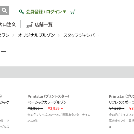
会員登録 / ログイン
▼
大口注文
店舗一覧
スワン
オリジナルブルゾン
スタッフジャンバー
バー
）
Printstar（プリントスター）
Printstar（
ジャケ
ベーシックカラーブルゾン
リフレクスポーツ
￥3,960～
￥2,959～
￥4,290～
￥3
全17色 / サイズ：XS～4XL / 異形糸タフタ ナイロ
全15色 / サイズ：X
00％ マ
ン100％
高密度タフタ 裏地
ングルス
ュ