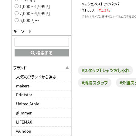
メッシュベストアッパッパ
1,000〜1,999円
￥1,650
￥1,375
2,000〜4,999円
全9色 / サイズ：JF・F・XL / ポリエステル10
5,000円〜
キーワード
検索する
ブランド
#スタッフTシャツおしゃれ
人気のブランドから選ぶ
#清掃スタッフ
#介護ス
makers
Printstar
United Athle
glimmer
LIFEMAX
wundou