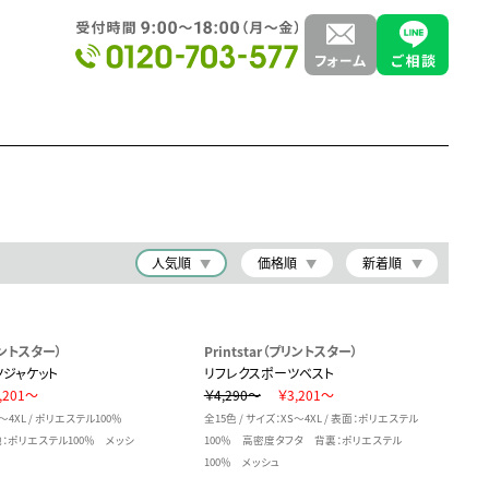
人気順
価格順
新着順
プリントスター）
Printstar（プリントスター）
ジャケット
リフレクスポーツベスト
,201～
￥4,290～
￥3,201～
S～4XL / ポリエステル100％
全15色 / サイズ：XS～4XL / 表面：ポリエステル
：ポリエステル100％ メッシ
100％ 高密度タフタ 背裏：ポリエステル
100％ メッシュ