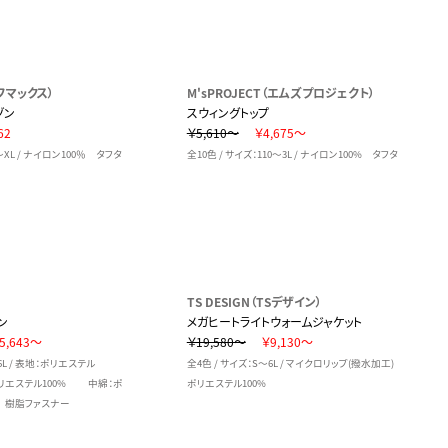
イフマックス）
M'sPROJECT（エムズプロジェクト）
ゾン
スウィングトップ
62
￥5,610～
￥4,675～
～XL / ナイロン100％ タフタ
全10色 / サイズ：110～3L / ナイロン100% タフタ
TS DESIGN（TSデザイン）
ン
メガヒートライトウォームジャケット
5,643～
￥19,580～
￥9,130～
6L / 表地：ポリエステル
全4色 / サイズ：S～6L / マイクロリップ(撥水加工)
リエステル100% 中綿：ポ
ポリエステル100%
 樹脂ファスナー