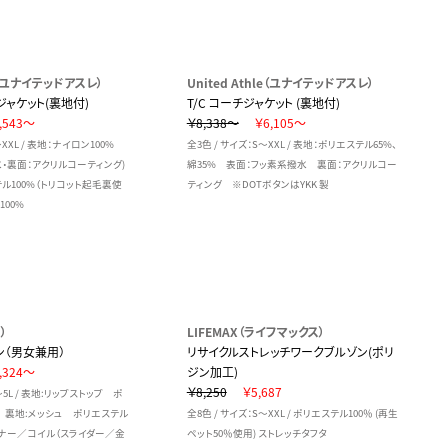
le（ユナイテッドアスレ）
United Athle（ユナイテッドアスレ）
ャケット(裏地付)
T/C コーチジャケット (裏地付)
,543～
￥8,338～
￥6,105～
～XXL / 表地：ナイロン100%
全3色 / サイズ：S～XXL / 表地：ポリエステル65%、
・裏面：アクリルコーティング)
綿35% 表面：フッ素系撥水 裏面：アクリルコー
ル100%（トリコット起毛裏使
ティング ※DOTボタンはYKK 製
100%
）
LIFEMAX（ライフマックス）
ン（男女兼用）
リサイクルストレッチワークブルゾン(ポリ
,324～
ジン加工)
￥8,250
￥5,687
～5L / 表地:リップストップ ポ
 裏地:メッシュ ポリエステル
全8色 / サイズ：S～XXL / ポリエステル100％ (再生
ナー／コイル（スライダー／金
ペット50％使用) ストレッチタフタ