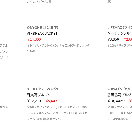
ル（スライダー/金属）
属）
ONYONE（オンヨネ）
LIFEMAX（ラ
AIRBREAK JACKET
ベーシックブル
￥14,300
￥3,850
￥2,6
エステル
全9色 / サイズ：S～XXO / ナイロン90% ポリウレタ
全10色 / サイズ：M
地：メッ
ン10%
スナー/
XEBEC（ジーベック）
SOWA（ソウワ）
）
軽防寒ブルゾン
防風防寒ブルゾ
￥12,210
￥5,643
￥10,340～
￥
ン（耐久撥
全6色 / サイズ：SS～5L / ［表］ポリエステル100％
全3色 / サイズ：S～
（ディンプルタフタ/ラミネートニット） ［裏］ポリエ
100% 裏地：ポ
ステル100％（蓄熱メッシュ）
リエステル100%