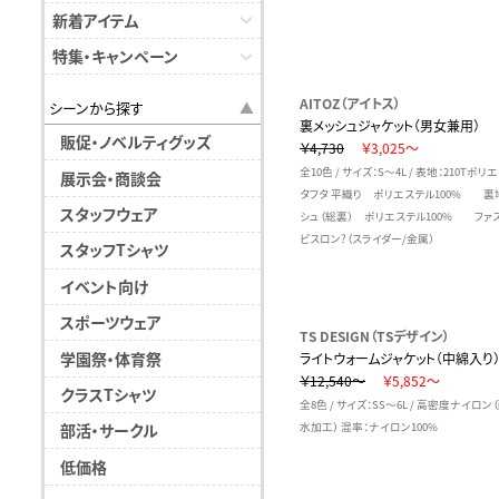
新着アイテム
特集・キャンペーン
AITOZ（アイトス）
シーンから探す
裏メッシュジャケット（男女兼用）
販促・ノベルティグッズ
￥4,730
￥3,025～
全10色 / サイズ：S～4L / 表地：210Tポリ
展示会・商談会
タフタ 平織り ポリエステル100% 裏
スタッフウェア
シュ（総裏） ポリエステル100% ファ
ビスロン?（スライダー/金属）
スタッフTシャツ
イベント向け
スポーツウェア
TS DESIGN（TSデザイン）
学園祭・体育祭
ライトウォームジャケット（中綿入り
￥12,540～
￥5,852～
クラスTシャツ
全8色 / サイズ：SS～6L / 高密度ナイロ
部活・サークル
水加工） 混率：ナイロン100%
低価格