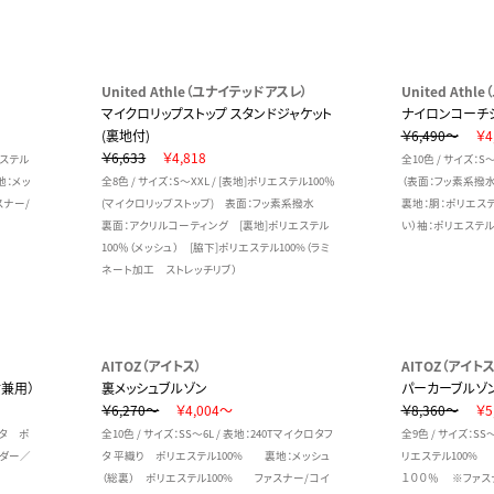
United Athle（ユナイテッドアスレ）
United Ath
マイクロリップストップ スタンドジャケット
ナイロンコーチジ
(裏地付)
￥6,490～
￥4
￥6,633
￥4,818
エステル
全10色 / サイズ：S
地：メッ
全8色 / サイズ：S～XXL / [表地]ポリエステル100％
（表面：フッ素系撥水
スナー/
(マイクロリップストップ) 表面：フッ素系撥水
裏地：胴：ポリエステ
裏面：アクリルコーティング [裏地]ポリエステル
い）袖：ポリエステル
100％（メッシュ） [脇下]ポリエステル100%（ラミ
ネート加工 ストレッチリブ）
AITOZ（アイトス）
AITOZ（アイトス
兼用）
裏メッシュブルゾン
パーカーブルゾ
￥6,270～
￥4,004～
￥8,360～
￥5
フタ ポ
全10色 / サイズ：SS～6L / 表地：240Tマイクロタフ
全9色 / サイズ：SS
イダー／
タ 平織り ポリエステル100% 裏地：メッシュ
リエステル100%
（総裏） ポリエステル100% ファスナー/コイ
１００％ ※ファス