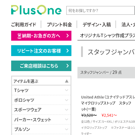
ご利用ガイド
プリント料金
デザイン・入稿
法人・
オリジナルTシャツ作成プラ
納期・お急ぎの方へ
スタッフジャン
リピート注文のお客様
ご来店相談はこちら
29
スタッフジャンバー /
点
アイテムを選ぶ
Tシャツ
United Athle（ユナイテッドアスレ
ポロシャツ
マイクロリップストップ スタッフ 
ット(一重)
スポーツウェア
￥3,520～
￥2,541～
パーカー・スウェット
全12色 / サイズ：S～XXL / ポリエステル1
イクロリップストップ ※ファスナーはシ
ブルゾン
ライダー