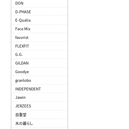
DON
D-PHASE
E-Qualia
Face Mix
favorist
FLEXFIT
G.G.
GILDAN
Goodye
granlobo
INDEPENDENT
Jawin
JERZEES
自重堂
木の暮らし