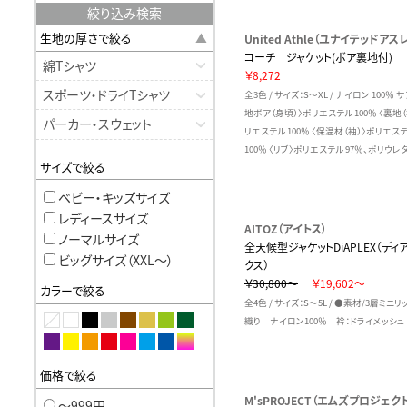
絞り込み検索
生地の厚さで絞る
United Athle（ユナイテッドアスレ
コーチ ジャケット(ボア裏地付)
綿Tシャツ
￥8,272
スポーツ・ドライTシャツ
全3色 / サイズ：S～XL / ナイロン 100％ 
地ボア（身頃）〉ポリエステル 100％ 〈裏地（
パーカー・スウェット
リエステル 100％ 〈保温材（袖）〉ポリエス
100％ 〈リブ〉ポリエステル 97％、ポリウレタ
サイズで絞る
ベビー・キッズサイズ
レディースサイズ
AITOZ（アイトス）
ノーマルサイズ
全天候型ジャケットDiAPLEX（ディ
ビッグサイズ（XXL〜）
クス）
￥30,800～
￥19,602～
カラーで絞る
全4色 / サイズ：S～5L / ●素材/3層ミニ
織り ナイロン100％ 衿：ドライメッシュ
価格で絞る
M'sPROJECT（エムズプロジェク
〜999円