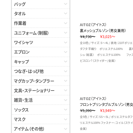
バッグ
タオル
作業着
AITOZ（アイトス）
裏メッシュブルゾン（男女兼用）
ユニフォーム（制服）
￥4,730～
￥3,025～
ワイシャツ
全10色 / サイズ：S～4L / 表地：210Tポリ
タフタ 平織り ポリエステル100% 裏
エプロン
シュ（総裏） ポリエステル100% ファ
キャップ
ビスロン?（スライダー/金属）
つなぎ・はっぴ他
マグカップ・タンブラー
文具・ステーショナリー
AITOZ（アイトス）
雑貨・生活
フロントプリンタブルブルゾン（男女
ソックス
￥5,390～
￥3,949～
全5色 / サイズ：SS～5L / ポリエステルタ
マスク
リエステル100% ファスナー:コイル（スラ
アイテム（その他）
金属）