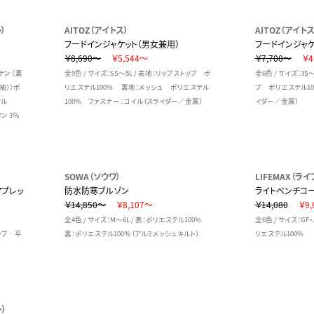
）
AITOZ（アイトス）
AITOZ（アイトス
フードインジャケット（男女兼用）
フードインジャケ
￥8,690～
￥5,544～
￥7,700～
￥4
サテン 〈裏
全9色 / サイズ：SS～5L / 表地：リップストップ ポ
全6色 / サイズ：3S
袖）〉ポ
リエステル100% 裏地：メッシュ ポリエステル
プ ポリエステル10
テル
100% ファスナー：コイル（スライダー／金属）
イダー／金属）
ン 3％
SOWA（ソウワ）
LIFEMAX（ラ
アプレッ
防水防寒ブルゾン
ライトベンチコ
￥14,850～
￥8,107～
￥14,080
￥9,
全4色 / サイズ：M～6L / 表：ポリエステル100%
全6色 / サイズ：GF・
リップ 平
裏：ポリエステル100％（アルミメッシュキルト）
リエステル100%
ト）