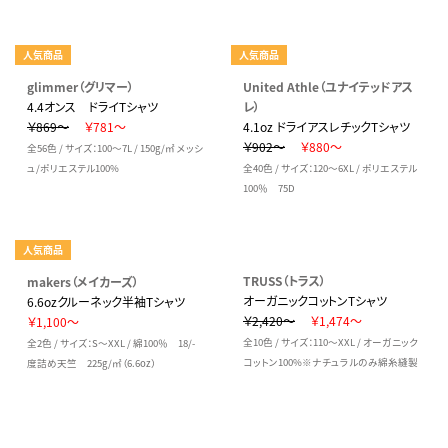
人気商品
人気商品
glimmer（グリマー）
United Athle（ユナイテッドアス
4.4オンス ドライTシャツ
レ）
￥869～
￥781～
4.1oz ドライアスレチックTシャツ
￥902～
￥880～
全56色 / サイズ：100～7L / 150g/㎡ メッシ
ュ/ポリエステル100%
全40色 / サイズ：120～6XL / ポリエステル
100％ 75D
人気商品
TRUSS（トラス）
makers（メイカーズ）
オーガニックコットンTシャツ
6.6ozクルーネック半袖Tシャツ
￥2,420～
￥1,474～
￥1,100～
全10色 / サイズ：110～XXL / オーガニック
全2色 / サイズ：S～XXL / 綿100％ 18/-
コットン100%※ナチュラルのみ綿糸縫製
度詰め天竺 225g/㎡（6.6oz）