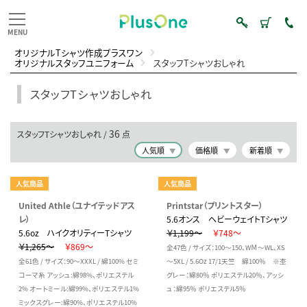
オリジナルTシャツ作成プラスワン
オリジナルスタッフユニフォーム
スタッフTシャツおしゃれ
スタッフTシャツおしゃれ
36
スタッフTシャツおしゃれ /
点
人気順
価格順
新着順
人気商品
人気商品
United Athle（ユナイテッドアス
Printstar（プリントスター）
レ）
5.6オンス ヘビーウェイトTシャツ
5.6oz ハイクオリティーTシャツ
￥1,199～
￥748～
￥1,265～
￥869～
全47色 / サイズ：100～150、WＭ～WL、XS
全61色 / サイズ：90～XXXL / 綿100% セミ
～5XL / 5.6Oz 17/1天竺 綿100％ ※杢
コーマ糸 アッシュ:綿98%、ポリエステル
グレー：綿80％ ポリエステル20％、アッシ
2% オートミール:綿99%、ポリエステル1%
ュ：綿95％ ポリエステル5％
ミックスグレー:綿90%、ポリエステル10%