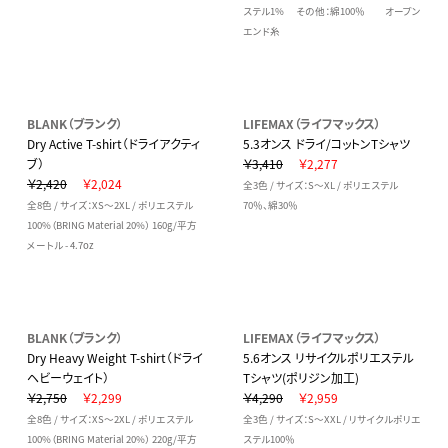
ステル1% その他：綿100％ オープン
エンド糸
BLANK（ブランク）
LIFEMAX（ライフマックス）
Dry Active T-shirt（ドライアクティ
5.3オンス ドライ/コットンTシャツ
ブ）
￥3,410
￥2,277
￥2,420
￥2,024
全3色 / サイズ：S～XL / ポリエステル
全8色 / サイズ：XS～2XL / ポリエステル
70％、綿30％
100%（BRING Material 20%） 160g/平方
メートル - 4.7oz
BLANK（ブランク）
LIFEMAX（ライフマックス）
Dry Heavy Weight T-shirt（ドライ
5.6オンス リサイクルポリエステル
ヘビーウェイト）
Tシャツ(ポリジン加工)
￥2,750
￥2,299
￥4,290
￥2,959
全8色 / サイズ：XS～2XL / ポリエステル
全3色 / サイズ：S～XXL / リサイクルポリエ
100%（BRING Material 20%） 220g/平方
ステル100％