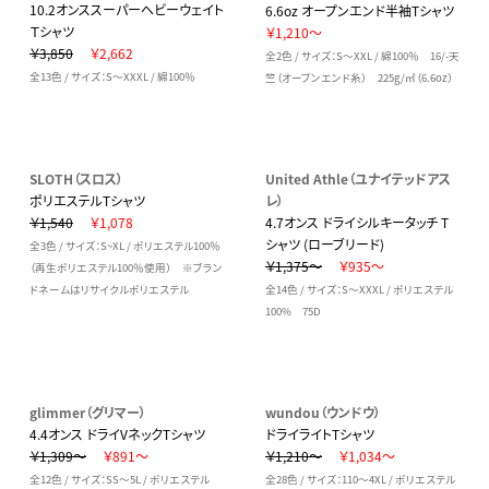
10.2オンススーパーヘビーウェイト
6.6oz オープンエンド半袖Tシャツ
Ｔシャツ
￥1,210～
￥3,850
￥2,662
全2色 / サイズ：S～XXL / 綿100％ 16/-天
全13色 / サイズ：S～XXXL / 綿100％
竺（オープンエンド糸） 225g/㎡（6.6oz）
SLOTH（スロス）
United Athle（ユナイテッドアス
ポリエステルTシャツ
レ）
￥1,540
￥1,078
4.7オンス ドライシルキータッチ T
シャツ (ローブリード)
全3色 / サイズ：S~XL / ポリエステル100％
￥1,375～
￥935～
（再生ポリエステル100％使用） ※ブラン
ドネームはリサイクルポリエステル
全14色 / サイズ：S～XXXL / ポリエステル
100% 75D
glimmer（グリマー）
wundou（ウンドウ）
4.4オンス ドライVネックTシャツ
ドライライトTシャツ
￥1,309～
￥891～
￥1,210～
￥1,034～
全12色 / サイズ：SS～5L / ポリエステル
全28色 / サイズ：110～4XL / ポリエステル