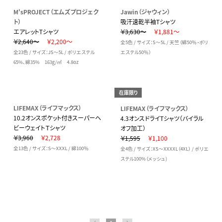
M'sPROJECT（エムズプロジェク
Jawin（ジャウィン）
ト）
吸汗速乾半袖Tシャツ
エアレットTシャツ
￥3,630～
￥1,881～
￥2,640～
￥2,200～
全5色 / サイズ：S～5L / 天竺（綿50％・ポリ
全23色 / サイズ：JS～5L / ポリエステル
エステル50％）
65%、綿35% 163g/㎡ 4.8oz
在庫限り
LIFEMAX（ライフマックス）
LIFEMAX（ライフマックス）
10.2オンスポケット付きスーパーヘ
4.3オンスドライTシャツ（バイラル
ビーウェイトＴシャツ
オフ加工）
￥3,960
￥2,728
￥1,595
￥1,100
全13色 / サイズ：S～XXXL / 綿100％
全4色 / サイズ：XS～XXXXL（4XL） / ポリエ
ステル100%（メッシュ)