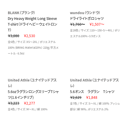
BLANK（ブランク）
wundou（ウンドウ）
Dry Heavy Weight Long Sleeve
ドライライトポロシャツ
T-shirt（ドライヘビーウェイトロン
￥1,760～
￥1,507～
T）
全28色 / サイズ：110～150・S～4XL / ポリ
￥3,080
￥2,530
エステル100%・3.9オンス
全6色 / サイズ：XS～2XL / ポリエステル
100%（BRING Material20%） 220g/平方メ
ートル - 6.5oz
United Athle（ユナイテッドアス
United Athle（ユナイテッドアス
レ）
レ）
5.6ozラグランロングスリーブTシャ
5.6オンス ラグラン Tシャツ
ツ(1.6インチリブ)
￥2,629
￥1,848
￥3,223
￥2,277
全7色 / サイズ：S～XL / 綿 100％ アッシュ
全4色 / サイズ：M～XL / 綿 100%
部分：綿 98％、ポリエステル 2％