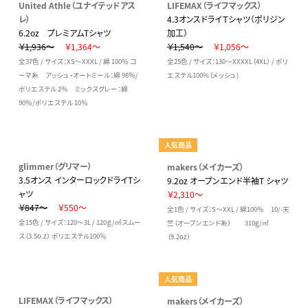
United Athle（ユナイテッドアス
LIFEMAX（ライフマックス）
レ）
4.3オンスドライＴシャツ（ポリジン
6.2oz プレミアムTシャツ
加工）
￥1,936～
￥1,364～
￥1,540～
￥1,056～
全37色 / サイズ：XS～XXXL / 綿 100％ コ
全25色 / サイズ：130～XXXXL（4XL） / ポリ
ーマ糸 アッシュ・オートミール：綿 98％/
エステル100%（メッシュ)
ポリエステル 2％ ミックスグレー：綿
90％/ポリエステル 10％
人気商品
glimmer（グリマー）
makers（メイカーズ）
3.5オンス インターロックドライTシ
9.2oz オープンエンド半袖T シャツ
ャツ
￥2,310～
￥847～
￥550～
全1色 / サイズ：S～XXL / 綿100％ 10/-天
全15色 / サイズ：120～3L / 120ｇ/㎡スムー
竺（オープンエンド糸） 310g/㎡
ス（3.5o.z） ポリエステル100％
（9.2oz）
人気商品
LIFEMAX（ライフマックス）
makers（メイカーズ）