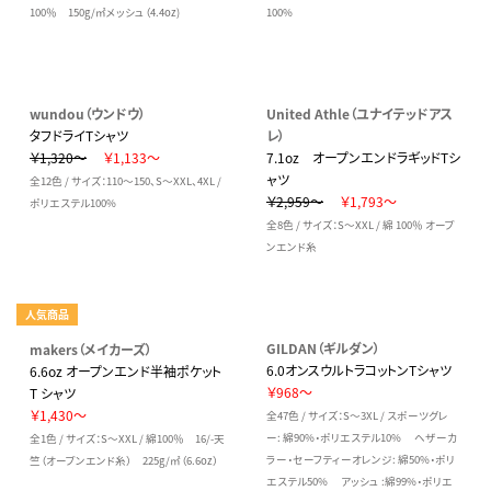
100％ 150g/㎡メッシュ（4.4oz)
100%
wundou（ウンドウ）
United Athle（ユナイテッドアス
タフドライTシャツ
レ）
￥1,320～
￥1,133～
7.1oz オープンエンドラギッドTシ
ャツ
全12色 / サイズ：110～150、S～XXL、4XL /
￥2,959～
￥1,793～
ポリエステル100%
全8色 / サイズ：S～XXL / 綿 100％ オープ
ンエンド糸
人気商品
GILDAN（ギルダン）
makers（メイカーズ）
6.0オンスウルトラコットンTシャツ
6.6oz オープンエンド半袖ポケット
￥968～
T シャツ
￥1,430～
全47色 / サイズ：S～3XL / スポーツグレ
ー: 綿90%・ポリエステル10% ヘザーカ
全1色 / サイズ：S～XXL / 綿100％ 16/-天
ラー・セーフティーオレンジ: 綿50%・ポリ
竺（オープンエンド糸） 225g/㎡（6.6oz）
エステル50% アッシュ :綿99%・ポリエ