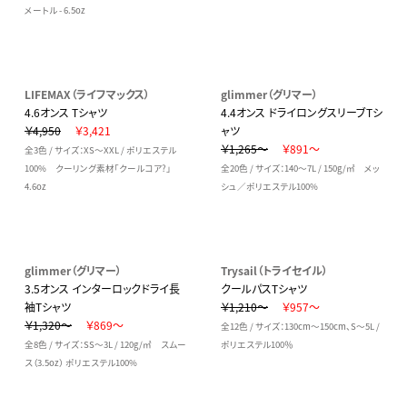
メートル - 6.5oz
LIFEMAX（ライフマックス）
glimmer（グリマー）
4.6オンス Tシャツ
4.4オンス ドライロングスリーブTシ
￥4,950
￥3,421
ャツ
￥1,265～
￥891～
全3色 / サイズ：XS～XXL / ポリエステル
100% クーリング素材「クールコア?」
全20色 / サイズ：140～7L / 150g/㎡ メッ
4.6oz
シュ／ポリエステル100%
glimmer（グリマー）
Trysail（トライセイル）
3.5オンス インターロックドライ長
クールパスTシャツ
袖Tシャツ
￥1,210～
￥957～
￥1,320～
￥869～
全12色 / サイズ：130cm～150cm、S～5L /
全8色 / サイズ：SS～3L / 120g/㎡ スムー
ポリエステル100％
ス（3.5oz） ポリエステル100%