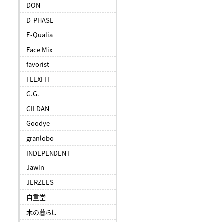
DON
D-PHASE
E-Qualia
Face Mix
favorist
FLEXFIT
G.G.
GILDAN
Goodye
granlobo
INDEPENDENT
Jawin
JERZEES
自重堂
木の暮らし