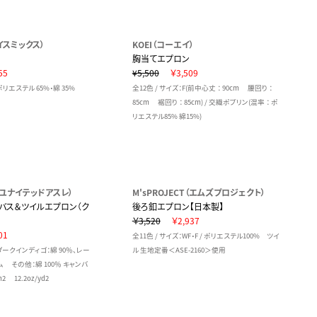
ェイスミックス）
KOEI（コーエイ）
胸当てエプロン
55
¥5,500
￥3,509
 / ポリエステル 65%・綿 35%
全12色 / サイズ：F(前中心丈 ： 90cm 腰回り ：
85cm 裾回り ： 85cm) / 交織ポプリン(混率 ： ポ
リエステル85% 綿15%)
le（ユナイテッドアスレ）
M'sPROJECT（エムズプロジェクト）
バス＆ツイルエプロン（ク
後ろ釦エプロン【日本製】
￥3,520
￥2,937
01
全11色 / サイズ：WF・F / ポリエステル100% ツイ
/ ダークインディゴ：綿 90％、レー
ル 生地定番＜ASE-2160＞使用
 その他：綿 100％ キャンバ
2 12.2oz/yd2