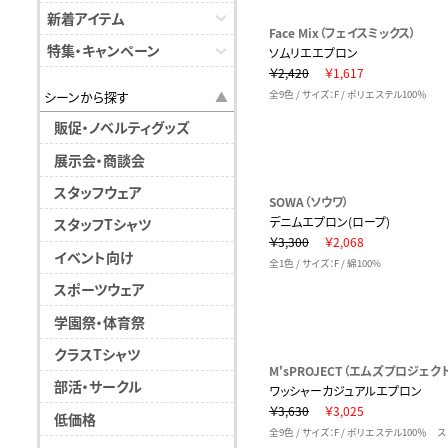
新着アイテム
Face Mix（フェイスミックス）
特集・キャンペーン
ソムリエエプロン
￥2,420
￥1,617
シーンから探す
全9色 / サイズ：F / ポリエステル100％
販促・ノベルティグッズ
展示会・商談会
スタッフウェア
SOWA（ソウワ）
デニムエプロン(ロープ)
スタッフTシャツ
￥3,300
￥2,068
イベント向け
全1色 / サイズ：F / 綿100%
スポーツウェア
学園祭・体育祭
クラスTシャツ
M'sPROJECT（エムズプロジェク
部活・サークル
ワッシャーカジュアルエプロン
￥3,630
￥3,025
低価格
全9色 / サイズ：F / ポリエステル100％ 