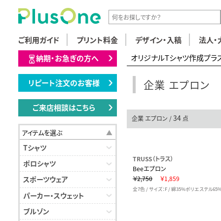
ご利用ガイド
プリント料金
デザイン・入稿
法人・
オリジナルTシャツ作成プラ
納期・お急ぎの方へ
企業 エプロン
リピート注文のお客様
ご来店相談はこちら
34
企業 エプロン /
点
アイテムを選ぶ
Tシャツ
TRUSS（トラス）
ポロシャツ
Beeエプロン
￥2,750
￥1,859
スポーツウェア
全7色 / サイズ：F / 綿35%ポリエステル65
パーカー・スウェット
ブルゾン