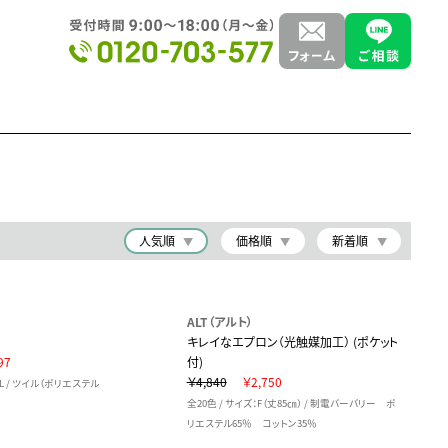
人気順
価格順
新着順
ALT（アルト）
キレイなエプロン（光触媒加工） (ポケット
97
付)
￥4,840
￥2,750
L / ツイル（ポリエステル
全20色 / サイズ：F（丈85㎝） / 制電バーバリー ポ
リエステル65％ コットン35％