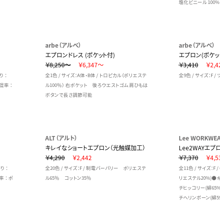
塩化ビニール 100%
arbe（アルベ）
arbe（アルベ）
エプロンドレス (ポケット付)
エプロン(ポケッ
￥8,250～
￥6,347～
￥3,410
￥2,4
り ：
全1色 / サイズ：A体・B体 / トロピカル（ポリエステ
全9色 / サイズ：F 
混率 ：
ル100％） 右ポケット 後ろウエストゴム 肩ひもは
ボタンで長さ調節可能
ALT（アルト）
Lee WORKW
キレイなショートエプロン（光触媒加工）
Lee2WAYエプ
￥4,290
￥2,442
￥7,370
￥4,5
り ：
全20色 / サイズ：F / 制電バーバリー ポリエステ
全11色 / サイズ：F
率 ： ポ
ル65％ コットン35％
リエステル20%)●キ
チヒッコリー(綿65
チヘリンボーン(綿5