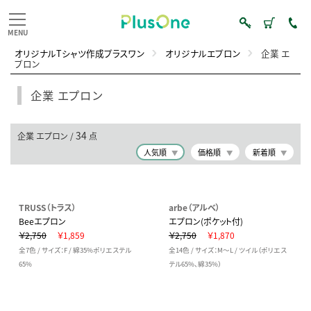
オリジナルTシャツ作成プラスワン
オリジナルエプロン
企業 エ
プロン
企業 エプロン
34
企業 エプロン /
点
人気順
価格順
新着順
TRUSS（トラス）
arbe（アルベ）
Beeエプロン
エプロン(ポケット付)
￥2,750
￥1,859
￥2,750
￥1,870
全7色 / サイズ：F / 綿35%ポリエステル
全14色 / サイズ：M～L / ツイル（ポリエス
65%
テル65%、綿35%）