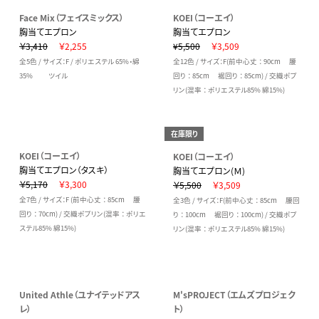
Face Mix（フェイスミックス）
KOEI（コーエイ）
胸当てエプロン
胸当てエプロン
￥3,410
￥2,255
¥5,500
￥3,509
全5色 / サイズ：F / ポリエステル 65%・綿
全12色 / サイズ：F(前中心丈 ： 90cm 腰
35% ツイル
回り ： 85cm 裾回り ： 85cm) / 交織ポプ
リン(混率 ： ポリエステル85% 綿15%)
在庫限り
KOEI（コーエイ）
KOEI（コーエイ）
胸当てエプロン（タスキ）
胸当てエプロン(Ｍ)
￥5,170
￥3,300
￥5,500
￥3,509
全7色 / サイズ：F (前中心丈 ： 85cm 腰
全3色 / サイズ：F(前中心丈 ： 85cm 腰回
回り ： 70cm) / 交織ポプリン(混率 ： ポリエ
り ： 100cm 裾回り ： 100cm) / 交織ポプ
ステル85% 綿15%)
リン(混率 ： ポリエステル85% 綿15%)
United Athle（ユナイテッドアス
M'sPROJECT（エムズプロジェク
レ）
ト）