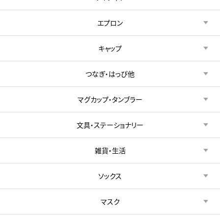
エプロン
キャップ
つなぎ・はっぴ他
マグカップ・タンブラー
文具・ステーショナリー
雑貨・生活
ソックス
マスク