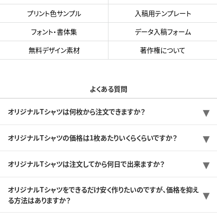
プリント色サンプル
入稿用テンプレート
フォント・書体集
データ入稿フォーム
無料デザイン素材
著作権について
よくある質問
オリジナルTシャツは何枚から注文できますか？
オリジナルTシャツの価格は1枚あたりいくらくらいですか？
オリジナルTシャツは注文してから何日で出来ますか？
オリジナルTシャツをできるだけ安く作りたいのですが、価格を抑え
る方法はありますか？