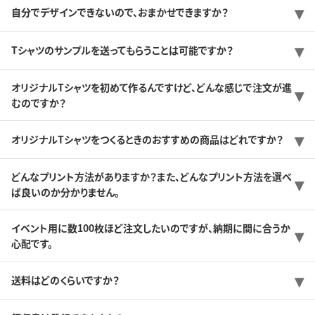
自分でデザインできないので、おまかせできますか？
Tシャツのサンプルを送ってもらうことは可能ですか？
オリジナルTシャツを初めて作るんですけど、どんな感じで注文が進
むのですか？
オリジナルTシャツをつくるときのおすすめの商品はどれですか？
どんなプリント方法がありますか？また、どんなプリント方法を選べ
ば良いのか分かりません。
イベント用に数100枚ほど注文したいのですが、納期に間に合うか
心配です。
送料はどのくらいですか？