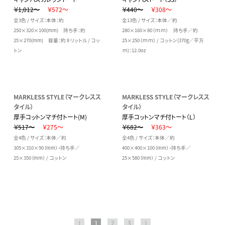
￥1,012～
￥572～
￥440～
￥308～
全3色 / サイズ：本体：約
全13色 / サイズ：本体／約
250×320×100(mm) 持ち手：約
280×160×80（ｍｍ） 持ち手／約
25×270(mm) 容量：約 8 リットル / コッ
25×250（ｍｍ） / コットン(370g／平方
トン
ｍ)：12.0oz
MARKLESS STYLE（マークレスス
MARKLESS STYLE（マークレスス
タイル）
タイル）
厚手コットンマチ付トート(M)
厚手コットンマチ付トート（L）
￥517～
￥275～
￥682～
￥363～
全4色 / サイズ：本体／約
全4色 / サイズ：本体／約
305×310×90（mm）・持ち手／
400×400×100（mm）・持ち手／
25×350（mm） / コットン
25×580（mm） / コットン
⟨
1
2
3
⟩