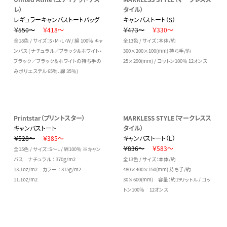
レ）
タイル）
レギュラーキャンバストートバッグ
キャンバストート（S）
￥550～
￥418～
￥473～
￥330～
全18色 / サイズ：S・M・L・W / 綿 100％ キャ
全13色 / サイズ：本体/約
ンバス ( ナチュラル／ブラック＆ホワイト・
300×200×100(mm) 持ち手/約
ブラック／ブラック＆ホワイトの持ち手の
25×290(mm) / コットン100％ 12オンス
みポリエステル 65％、綿 35％)
Printstar（プリントスター）
MARKLESS STYLE（マークレスス
キャンバストート
タイル）
￥528～
￥385～
キャンバストート（L）
￥836～
￥583～
全15色 / サイズ：S～L / 綿100％ ※キャン
バス ナチュラル ： 370g/m2
全13色 / サイズ：本体/約
13.1oz/m2 カラー ： 315g/m2
480×400×150(mm) 持ち手/約
11.1oz/m2
30×600(mm) 容量：約19リットル / コッ
トン100％ 12オンス