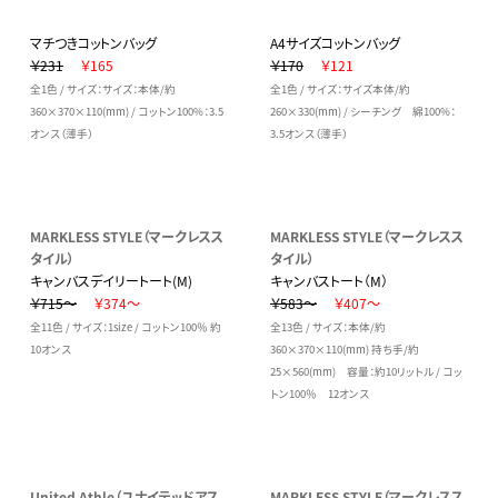
マチつきコットンバッグ
A4サイズコットンバッグ
￥231
￥165
￥170
￥121
全1色 / サイズ：サイズ：本体/約
全1色 / サイズ：サイズ本体/約
360×370×110(mm) / コットン100%：3.5
260×330(mm) / シーチング 綿100%：
オンス（薄手）
3.5オンス（薄手）
MARKLESS STYLE（マークレスス
MARKLESS STYLE（マークレスス
タイル）
タイル）
キャンバスデイリートート(M)
キャンバストート（M）
￥715～
￥374～
￥583～
￥407～
全11色 / サイズ：1size / コットン100％ 約
全13色 / サイズ：本体/約
10オンス
360×370×110(mm) 持ち手/約
25×560(mm) 容量：約10リットル / コッ
トン100％ 12オンス
United Athle（ユナイテッドアス
MARKLESS STYLE（マークレスス