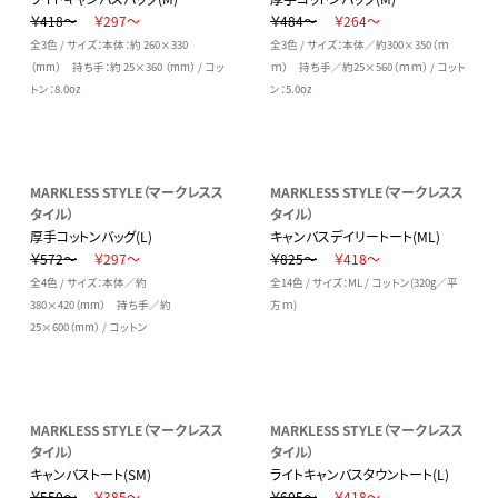
￥418～
￥297～
￥484～
￥264～
全3色 / サイズ：本体：約 260×330
全3色 / サイズ：本体／約300×350（ｍ
（mm） 持ち手：約 25×360 （mm） / コッ
ｍ） 持ち手／約25×560（ｍｍ） / コット
トン：8.0oz
ン：5.0oz
MARKLESS STYLE（マークレスス
MARKLESS STYLE（マークレスス
タイル）
タイル）
厚手コットンバッグ(L)
キャンバスデイリートート(ML)
￥572～
￥297～
￥825～
￥418～
全4色 / サイズ：本体／約
全14色 / サイズ：ML / コットン(320g／平
380×420（mm） 持ち手／約
方ｍ)
25×600（mm） / コットン
MARKLESS STYLE（マークレスス
MARKLESS STYLE（マークレスス
タイル）
タイル）
キャンバストート(SM)
ライトキャンバスタウントート(L)
￥550～
￥385～
￥605～
￥418～