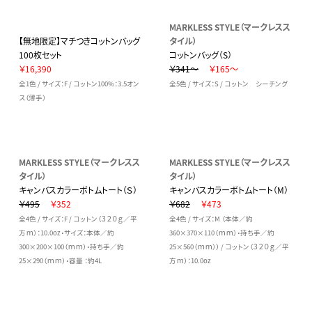
MARKLESS STYLE（マークレスス
【無地限定】マチつきコットンバッグ
タイル）
100枚セット
コットンバッグ（S）
￥16,390
￥341～
￥165～
全1色 / サイズ：F / コットン100%：3.5オン
全5色 / サイズ：S / コットン シーチング
ス（薄手）
MARKLESS STYLE（マークレスス
MARKLESS STYLE（マークレスス
タイル）
タイル）
キャンバスカラーボトムトート（Ｓ）
キャンバスカラーボトムトート（M）
￥495
￥352
￥682
￥473
全4色 / サイズ：F / コットン（３２０ｇ／平
全4色 / サイズ：M （本体／約
方ｍ）：10.0oz・サイズ：本体／約
360×370×110（ｍｍ）・持ち手／約
300×200×100（ｍｍ）・持ち手／約
25×560（ｍｍ）） / コットン（３２０ｇ／平
25×290（ｍｍ）・容量 ：約4L
方ｍ）：10.0oz