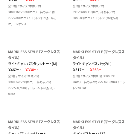
全13色 / サイズ：本体／約
全3色 / サイズ：本体／約
340×260×100（ｍｍ） 持ち手／約
390×370×110(mm） 持ち手／約
25×470（ｍｍ） / コットン(370g／平方
30×580(ｍｍ） / コットン (260g/㎡)
ｍ) 12オンス
MARKLESS STYLE（マークレスス
MARKLESS STYLE（マークレスス
タイル）
タイル）
ライトキャンバスタウントート(M)
ライトキャンバスバッグ(L)
￥462～
￥330～
￥517～
￥363～
全3色 / サイズ：本体／約
全3色 / サイズ：本体：約 330×390
330×340×90(mm） 持ち手／約
（mm） 持ち手：約 25×460 （mm） / コッ
25×560(ｍｍ） / コットン (260g/㎡)・
トン：8.0oz
8.0oz
MARKLESS STYLE（マークレスス
MARKLESS STYLE（マークレスス
タイル）
タイル）
キャンバスカレッジトート
キャンバストート（SS）