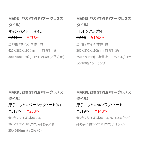
MARKLESS STYLE（マークレスス
MARKLESS STYLE（マークレスス
タイル）
タイル）
キャンバストート(ML)
コットンバッグM
￥572～
￥473～
￥396
￥198～
全13色 / サイズ：本体／約
全5色 / サイズ：本体：約
420×380×130（ｍｍ） 持ち手／約
360×370×110(mm) 持ち手：約
30×550（ｍｍ） / コットン(370g／平方ｍ)
25×470(mm) 容量：約10リットル / コッ
トン100％：シーチング
MARKLESS STYLE（マークレスス
MARKLESS STYLE（マークレスス
タイル）
タイル）
厚手コットンベーシックトート(M)
厚手コットンA4フラットトート
￥517～
￥253～
￥319～
￥143～
全6色 / サイズ：本体／約
全2色 / サイズ：本体／約260×330（mm）・
360×370×110（mm）・持ち手／約
持ち手／約25×280（mm） / コットン
25×560（mm） / コットン