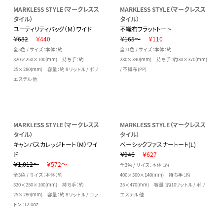
MARKLESS STYLE（マークレスス
MARKLESS STYLE（マークレスス
タイル）
タイル）
ユーティリティバッグ（Ｍ）ワイド
不織布フラットトート
￥682
￥440
￥165～
￥110
全5色 / サイズ：本体：約
全11色 / サイズ：本体：約
320×250×100(mm) 持ち手：約
280×340(mm) 持ち手：約30×370(mm)
25×280(mm) 容量：約 8 リットル / ポリ
/ 不織布(PP)
エステル 他
MARKLESS STYLE（マークレスス
MARKLESS STYLE（マークレスス
タイル）
タイル）
キャンバスカレッジトート（M）ワイ
ベーシックファスナートート(L)
ド
￥946
￥627
￥1,012～
￥572～
全3色 / サイズ：本体：約
全3色 / サイズ：本体：約
400×300×140(mm) 持ち手：約
320×250×100(mm) 持ち手：約
25×470(mm) 容量：約10リットル / ポリ
25×280(mm) 容量：約 8 リットル / コッ
エステル 他
トン：12.0oz