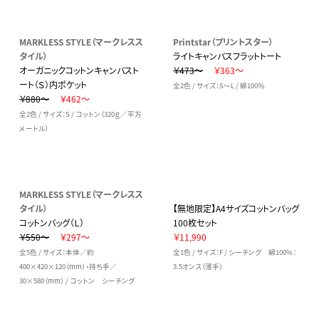
MARKLESS STYLE（マークレスス
Printstar（プリントスター）
タイル）
ライトキャンバスフラットトート
オーガニックコットンキャンバスト
￥473～
￥363～
ート（Ｓ）内ポケット
全2色 / サイズ：S～L / 綿100％
￥880～
￥462～
全2色 / サイズ：S / コットン（320ｇ／平方
メートル）
MARKLESS STYLE（マークレスス
タイル）
【無地限定】A4サイズコットンバッグ
コットンバッグ（Ｌ）
100枚セット
￥550～
￥297～
￥11,990
全5色 / サイズ：本体／約
全1色 / サイズ：F / シーチング 綿100%：
400×420×120（mm）・持ち手／
3.5オンス（薄手）
30×580（mm） / コットン シーチング