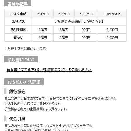
各種手数料
ご注文金額
～1万円
～3万円
～10万円
10万円以上
銀行振込
ご利用の金融機関により異なります
代引手数料
440円
550円
990円
1,430円
後払い
440円
550円
990円
1,430円
※各種手数料は税込表示です。
領収書について
領収書に関する詳細は「領収書について」をご覧ください。
お支払い方法詳細
銀行振込
商品発送予定日の3営業日前（土日祝除く）までに指定の口座にお振込みください。
振込手数料はお客様のご負担となります。
手数料はご利用の金融機関により異なります。
代金引換
商品のお届け時に配送業者へ代金をお支払いいただく方法です。
商品代・配送料の他に代引手数料がかかります。