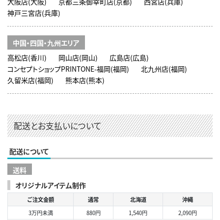
大阪店(大阪)
京都三条御幸町店(京都)
西宮店(兵庫)
神戸三宮店(兵庫)
中国・四国・九州エリア
高松店(香川)
岡山店(岡山)
広島店(広島)
コンセプトショップPRINTONE-福岡(福岡)
北九州店(福岡)
久留米店(福岡)
熊本店(熊本)
配送とお支払いについて
配送について
送料
オリジナルアイテム制作
ご注文金額
通常
北海道
沖縄
3万円未満
880円
1,540円
2,090円