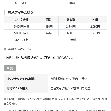
3万円以上
無料
無地アイテム購入
ご注文金額
通常
北海道
沖縄
5,000円未満
880円
1,540円
2,090円
5,000円以上
無料
660円
1,210円
3万円以上
無料
※送料は税込表示です。
送料に関する詳細は「送料のご案内」をご覧ください。
日数
オリジナルアイテム制作
制作開始後、5～7営業日で発送
無地アイテム購入
ご注文完了後、1～2営業日で発送
※上記は一般的な日数です。商品の種類・数量、また加工するデザインによって必要日数は
異なります。