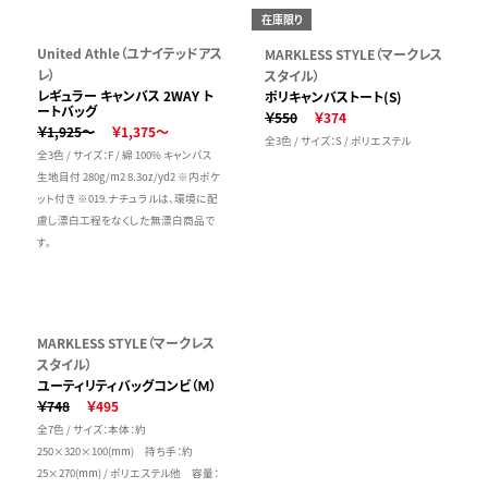
在庫限り
United Athle（ユナイテッドアス
MARKLESS STYLE（マークレス
レ）
スタイル）
レギュラー キャンバス 2WAY ト
ポリキャンバストート(S)
ートバッグ
￥550
￥374
￥1,925～
￥1,375～
全3色 / サイズ：S / ポリエステル
全3色 / サイズ：F / 綿 100% キャンバス
生地目付 280g/m2 8.3oz/yd2 ※内ポケ
ット付き ※019.ナチュラルは、環境に配
慮し漂白工程をなくした無漂白商品で
す。
MARKLESS STYLE（マークレス
スタイル）
ユーティリティバッグコンビ（Ｍ）
￥748
￥495
全7色 / サイズ：本体：約
250×320×100(mm) 持ち手：約
25×270(mm) / ポリエステル他 容量：