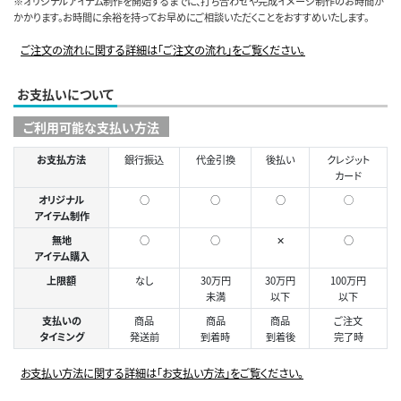
※オリジナルアイテム制作を開始するまでに、打ち合わせや完成イメージ制作のお時間が
かかります。お時間に余裕を持ってお早めにご相談いただくことをおすすめいたします。
ご注文の流れに関する詳細は「ご注文の流れ」をご覧ください。
お支払いについて
ご利用可能な支払い方法
お支払方法
銀行振込
代金引換
後払い
クレジット
カード
オリジナル
○
○
○
◯
アイテム制作
無地
○
○
✕
○
アイテム購入
上限額
なし
30万円
30万円
100万円
未満
以下
以下
支払いの
商品
商品
商品
ご注文
タイミング
発送前
到着時
到着後
完了時
お支払い方法に関する詳細は「お支払い方法」をご覧ください。