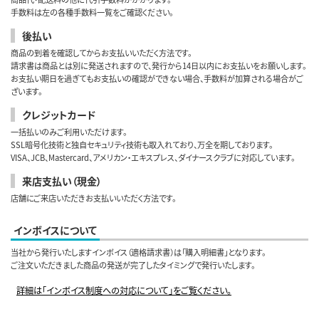
手数料は左の各種手数料一覧をご確認ください。
後払い
商品の到着を確認してからお支払いいただく方法です。
請求書は商品とは別に発送されますので、発行から14日以内にお支払いをお願いします。
お支払い期日を過ぎてもお支払いの確認ができない場合、手数料が加算される場合がご
ざいます。
クレジットカード
一括払いのみご利用いただけます。
SSL暗号化技術と独自セキュリティ技術も取入れており、万全を期しております。
VISA、JCB、Mastercard、アメリカン・エキスプレス、ダイナースクラブに対応しています。
来店支払い（現金）
店舗にご来店いただきお支払いいただく方法です。
インボイスについて
当社から発行いたしますインボイス（適格請求書）は「購入明細書」となります。
ご注文いただきました商品の発送が完了したタイミングで発行いたします。
詳細は「インボイス制度への対応について」をご覧ください。