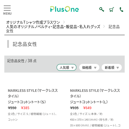
オリジナルTシャツ作成プラスワン
人気のオリジナルノベルティ・記念品・販促品・名入れグッズ
記念品
女性
記念品女性
38
記念品女性 /
点
人気順
価格順
新着順
MARKLESS STYLE（マークレスス
MARKLESS STYLE（マークレスス
タイル）
タイル）
ジュートコットントート（Ｓ）
ジュートコットントート（Ｌ）
￥550
￥385
￥935
￥649
全1色 / サイズ：S / 植物繊維（ジュート）、
全1色 / サイズ：L:本体／約
コットン
450×370×140（ｍｍ）・持ち手／約
35×600（ｍｍ） / 植物繊維（ジュート）、コ