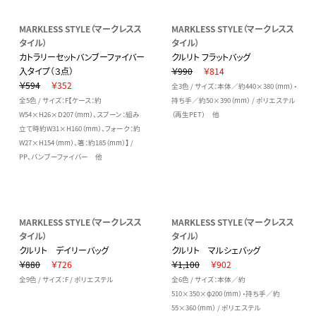
MARKLESS STYLE（マークレスス
MARKLESS STYLE（マークレスス
タイル）
タイル）
カトラリーセットバンブーファイバー
クルリト フラットバッグ
入タイプ（３点）
￥990
￥814
￥594
￥352
全3色 / サイズ：本体／約440×380（mm）・
全5色 / サイズ：F【ケース：約
持ち手／約50×390（mm） / ポリエステル
W54×H26×D207（mm）、スプーン：組み
（再生PET） 他
立て時約W31×H160（mm）、フォーク：約
W27×H154（mm）、箸：約185（mm）】 /
PP、バンブーファイバー 他
MARKLESS STYLE（マークレスス
MARKLESS STYLE（マークレスス
タイル）
タイル）
クルリト デイリーバッグ
クルリト マルシェバッグ
￥880
￥726
￥1,100
￥902
全9色 / サイズ：F / ポリエステル
全6色 / サイズ：本体／約
510×350×φ200（mm）・持ち手／約
55×360（mm） / ポリエステル