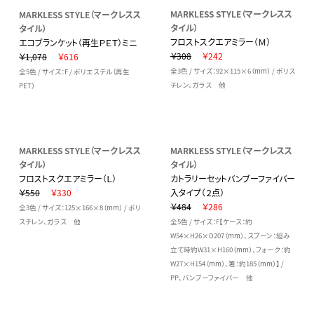
MARKLESS STYLE（マークレスス
MARKLESS STYLE（マークレスス
タイル）
タイル）
フロストスクエアミラー（Ｍ）
エコブランケット（再生ＰＥＴ）ミニ
￥308
￥242
￥1,078
￥616
全3色 / サイズ：92×115×6（mm） / ポリス
全5色 / サイズ：F / ポリエステル（再生
チレン、ガラス 他
PET）
MARKLESS STYLE（マークレスス
MARKLESS STYLE（マークレスス
タイル）
タイル）
フロストスクエアミラー（Ｌ）
カトラリーセットバンブーファイバー
￥550
￥330
入タイプ（２点）
￥484
￥286
全3色 / サイズ：125×166×8（mm） / ポリ
スチレン、ガラス 他
全5色 / サイズ：F【ケース：約
W54×H26×D207（mm）、スプーン：組み
立て時約W31×H160（mm）、フォーク：約
W27×H154（mm）、箸：約185（mm）】 /
PP、バンブーファイバー 他