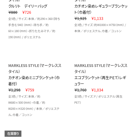
クルリト デイリーバッグ
カチオン染めレギュラーブランケッ
￥880
￥726
ト（巾着付）
￥1,925
￥1,133
全5色 / サイズ：本体／約290×360（持ち
手含む540）（mm）・持ち手／約
全3色 / サイズ：約W1000×H750（mm） /
60×180（mm）・折りたたみマチ／約
本体／ポリエステル、巾着／コットン
190（mm） / ポリエステル
MARKLESS STYLE（マークレスス
MARKLESS STYLE（マークレスス
タイル）
タイル）
カチオン染めミニブランケット（巾
エコブランケット（再生ＰＥＴ）レギ
着付）
ュラー
￥1,298
￥759
￥1,760
￥1,034
全3色 / サイズ：本体／約
全5色 / サイズ：F / ポリエステル（再生
W680×500（mm）・巾着／約
PET）
W200×H320（mm） / 本体／ポリエステ
ル、巾着／コットン
在庫限り