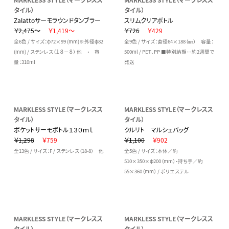
タイル）
タイル）
Zalattoサーモラウンドタンブラー
スリムクリアボトル
￥2,475～
￥1,419～
￥726
￥429
全6色 / サイズ：φ72×99 (mm)※外径φ82
全9色 / サイズ：直径64×188（㎜） 容量：
(mm) / ステンレス（１８－８） 他 ・ 容
500ml / PET、PP ■特別納期…約2週間で
量：310ml
発送
MARKLESS STYLE（マークレスス
MARKLESS STYLE（マークレスス
タイル）
タイル）
ポケットサーモボトル１３０ｍｌ
クルリト マルシェバッグ
￥1,298
￥759
￥1,100
￥902
全13色 / サイズ：F / ステンレス（18-8） 他
全5色 / サイズ：本体／約
510×350×φ200（mm）・持ち手／約
55×360（mm） / ポリエステル
MARKLESS STYLE（マークレスス
MARKLESS STYLE（マークレスス
タイル）
タイル）