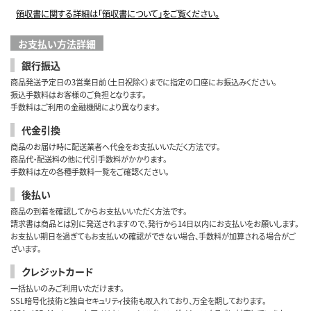
領収書に関する詳細は「領収書について」をご覧ください。
お支払い方法詳細
銀行振込
商品発送予定日の3営業日前（土日祝除く）までに指定の口座にお振込みください。
振込手数料はお客様のご負担となります。
手数料はご利用の金融機関により異なります。
代金引換
商品のお届け時に配送業者へ代金をお支払いいただく方法です。
商品代・配送料の他に代引手数料がかかります。
手数料は左の各種手数料一覧をご確認ください。
後払い
商品の到着を確認してからお支払いいただく方法です。
請求書は商品とは別に発送されますので、発行から14日以内にお支払いをお願いします。
お支払い期日を過ぎてもお支払いの確認ができない場合、手数料が加算される場合がご
ざいます。
クレジットカード
一括払いのみご利用いただけます。
SSL暗号化技術と独自セキュリティ技術も取入れており、万全を期しております。