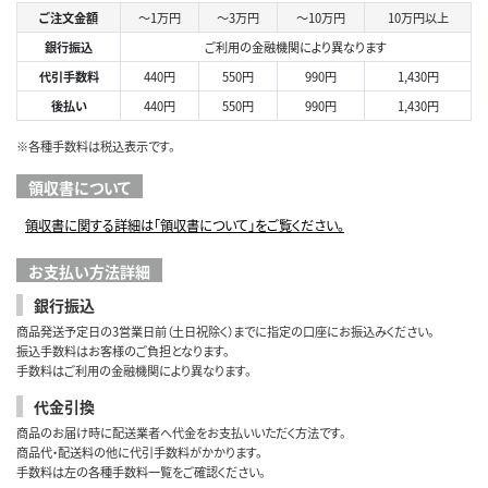
ご注文金額
～1万円
～3万円
～10万円
10万円以上
銀行振込
ご利用の金融機関により異なります
代引手数料
440円
550円
990円
1,430円
後払い
440円
550円
990円
1,430円
※各種手数料は税込表示です。
領収書について
領収書に関する詳細は「領収書について」をご覧ください。
お支払い方法詳細
銀行振込
商品発送予定日の3営業日前（土日祝除く）までに指定の口座にお振込みください。
振込手数料はお客様のご負担となります。
手数料はご利用の金融機関により異なります。
代金引換
商品のお届け時に配送業者へ代金をお支払いいただく方法です。
商品代・配送料の他に代引手数料がかかります。
手数料は左の各種手数料一覧をご確認ください。