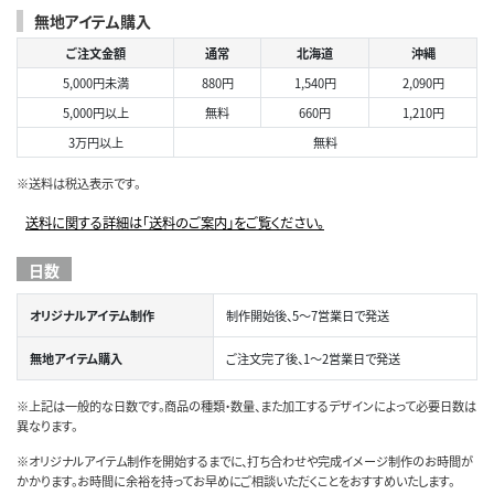
無地アイテム購入
ご注文金額
通常
北海道
沖縄
5,000円未満
880円
1,540円
2,090円
5,000円以上
無料
660円
1,210円
3万円以上
無料
※送料は税込表示です。
送料に関する詳細は「送料のご案内」をご覧ください。
日数
オリジナルアイテム制作
制作開始後、5～7営業日で発送
無地アイテム購入
ご注文完了後、1～2営業日で発送
※上記は一般的な日数です。商品の種類・数量、また加工するデザインによって必要日数は
異なります。
※オリジナルアイテム制作を開始するまでに、打ち合わせや完成イメージ制作のお時間が
かかります。お時間に余裕を持ってお早めにご相談いただくことをおすすめいたします。