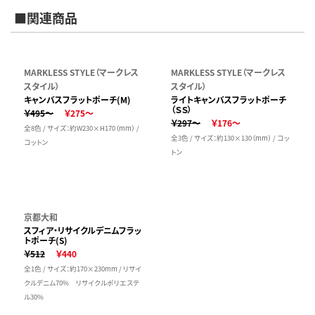
■関連商品
MARKLESS STYLE（マークレス
MARKLESS STYLE（マークレス
スタイル）
スタイル）
キャンバスフラットポーチ(M)
ライトキャンバスフラットポーチ
（ＳＳ）
￥495～
￥275～
￥297～
￥176～
全8色 / サイズ：約W230×H170（mm） /
全3色 / サイズ：約130×130（mm） / コッ
コットン
トン
京都大和
スフィア・リサイクルデニムフラッ
トポーチ(S)
￥512
￥440
全1色 / サイズ：約170×230mm / リサイ
クルデニム70% リサイクルポリエステ
ル30%