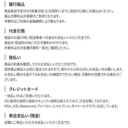
銀行振込
商品発送予定日の3営業日前（土日祝除く）までに指定の口座にお振込みください。
振込手数料はお客様のご負担となります。
手数料はご利用の金融機関により異なります。
代金引換
商品のお届け時に配送業者へ代金をお支払いいただく方法です。
商品代・配送料の他に代引手数料がかかります。
手数料は左の各種手数料一覧をご確認ください。
後払い
商品の到着を確認してからお支払いいただく方法です。
請求書は商品とは別に発送されますので、発行から14日以内にお支払いをお願いします。
お支払い期日を過ぎてもお支払いの確認ができない場合、手数料が加算される場合がご
ざいます。
クレジットカード
一括払いのみご利用いただけます。
SSL暗号化技術と独自セキュリティ技術も取入れており、万全を期しております。
VISA、JCB、Mastercard、アメリカン・エキスプレス、ダイナースクラブに対応しています。
来店支払い（現金）
店舗にご来店いただきお支払いいただく方法です。