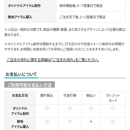
オリジナルアイテム制作
制作開始後、5～7営業日で発送
無地アイテム購入
ご注文完了後、1～2営業日で発送
※上記は一般的な日数です。商品の種類・数量、また加工するデザインによって必要日数は
異なります。
※オリジナルアイテム制作を開始するまでに、打ち合わせや完成イメージ制作のお時間が
かかります。お時間に余裕を持ってお早めにご相談いただくことをおすすめいたします。
ご注文の流れに関する詳細は「ご注文の流れ」をご覧ください。
お支払いについて
ご利用可能な支払い方法
お支払方法
銀行振込
代金引換
後払い
クレジット
カード
オリジナル
○
○
○
◯
アイテム制作
無地
○
○
✕
○
アイテム購入