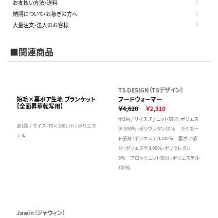
お支払い方法・送料
納期について・お急ぎの方へ
大量注文・法人のお客様
■関連商品
TS DESIGN（TSデザイン）
短毛×裏ボア生地 ブランケット
フードウォーマー
【全面昇華転写用】
￥4,620
￥2,310
全2色 / サイズ：F / ニット部分：ポリエス
全1色 / サイズ：70×100ｃｍ / ポリエス
テル90％・ポリウレタン10％ ラミネー
テル
ト部分：ポリエステル100％ 裏ボア部
分：ポリエステル95％・ポリウレタン
5％ ブロックニット部分：ポリエステル
100％
Jawin（ジャウィン）