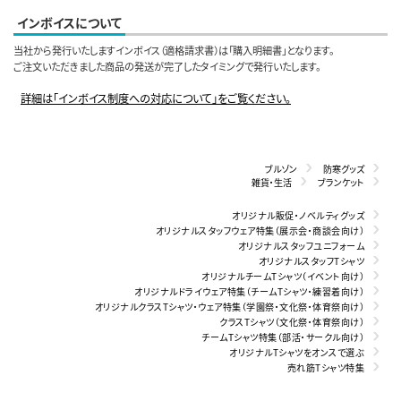
インボイスについて
当社から発行いたしますインボイス（適格請求書）は「購入明細書」となります。
ご注文いただきました商品の発送が完了したタイミングで発行いたします。
詳細は「インボイス制度への対応について」をご覧ください。
ブルゾン
防寒グッズ
雑貨・生活
ブランケット
オリジナル販促・ノベルティグッズ
オリジナルスタッフウェア特集（展示会・商談会向け）
オリジナルスタッフユニフォーム
オリジナルスタッフTシャツ
オリジナルチームTシャツ（イベント向け）
オリジナルドライウェア特集（チームTシャツ・練習着向け）
オリジナルクラスTシャツ・ウェア特集（学園祭・文化祭・体育祭向け）
クラスTシャツ（文化祭・体育祭向け）
チームTシャツ特集（部活・サークル向け）
オリジナルTシャツをオンスで選ぶ
売れ筋Tシャツ特集