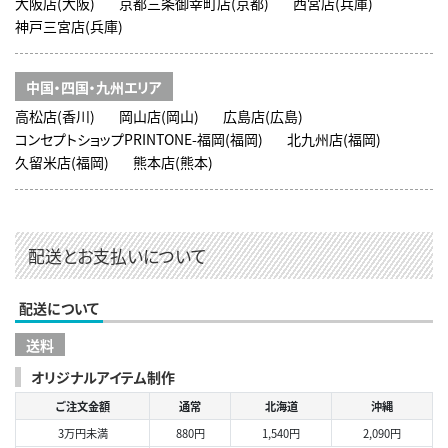
大阪店(大阪)
京都三条御幸町店(京都)
西宮店(兵庫)
神戸三宮店(兵庫)
中国・四国・九州エリア
高松店(香川)
岡山店(岡山)
広島店(広島)
コンセプトショップPRINTONE-福岡(福岡)
北九州店(福岡)
久留米店(福岡)
熊本店(熊本)
配送とお支払いについて
配送について
送料
オリジナルアイテム制作
ご注文金額
通常
北海道
沖縄
3万円未満
880円
1,540円
2,090円