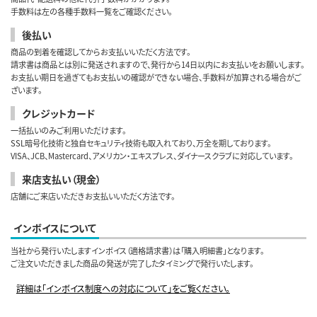
手数料は左の各種手数料一覧をご確認ください。
後払い
商品の到着を確認してからお支払いいただく方法です。
請求書は商品とは別に発送されますので、発行から14日以内にお支払いをお願いします。
お支払い期日を過ぎてもお支払いの確認ができない場合、手数料が加算される場合がご
ざいます。
クレジットカード
一括払いのみご利用いただけます。
SSL暗号化技術と独自セキュリティ技術も取入れており、万全を期しております。
VISA、JCB、Mastercard、アメリカン・エキスプレス、ダイナースクラブに対応しています。
来店支払い（現金）
店舗にご来店いただきお支払いいただく方法です。
インボイスについて
当社から発行いたしますインボイス（適格請求書）は「購入明細書」となります。
ご注文いただきました商品の発送が完了したタイミングで発行いたします。
詳細は「インボイス制度への対応について」をご覧ください。