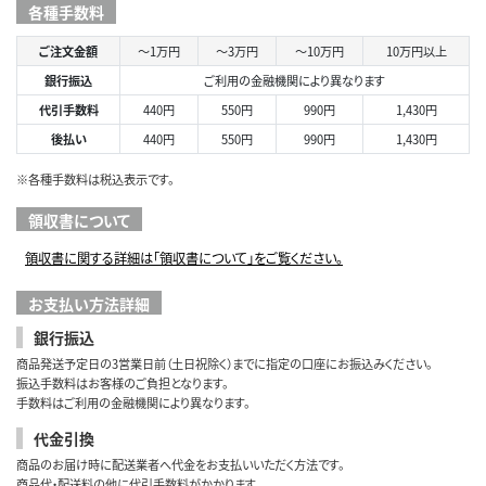
各種手数料
ご注文金額
～1万円
～3万円
～10万円
10万円以上
銀行振込
ご利用の金融機関により異なります
代引手数料
440円
550円
990円
1,430円
後払い
440円
550円
990円
1,430円
※各種手数料は税込表示です。
領収書について
領収書に関する詳細は「領収書について」をご覧ください。
お支払い方法詳細
銀行振込
商品発送予定日の3営業日前（土日祝除く）までに指定の口座にお振込みください。
振込手数料はお客様のご負担となります。
手数料はご利用の金融機関により異なります。
代金引換
商品のお届け時に配送業者へ代金をお支払いいただく方法です。
商品代・配送料の他に代引手数料がかかります。