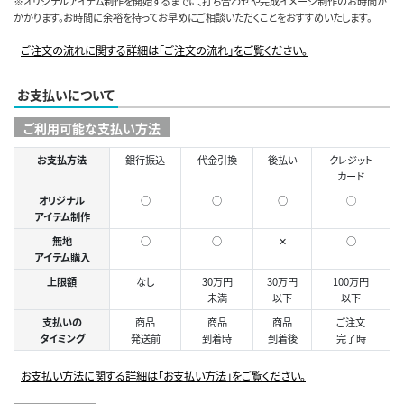
※オリジナルアイテム制作を開始するまでに、打ち合わせや完成イメージ制作のお時間が
かかります。お時間に余裕を持ってお早めにご相談いただくことをおすすめいたします。
ご注文の流れに関する詳細は「ご注文の流れ」をご覧ください。
お支払いについて
ご利用可能な支払い方法
お支払方法
銀行振込
代金引換
後払い
クレジット
カード
オリジナル
○
○
○
◯
アイテム制作
無地
○
○
✕
○
アイテム購入
上限額
なし
30万円
30万円
100万円
未満
以下
以下
支払いの
商品
商品
商品
ご注文
タイミング
発送前
到着時
到着後
完了時
お支払い方法に関する詳細は「お支払い方法」をご覧ください。