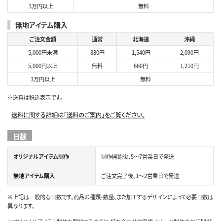
3万円以上
無料
無地アイテム購入
ご注文金額
通常
北海道
沖縄
5,000円未満
880円
1,540円
2,090円
5,000円以上
無料
660円
1,210円
3万円以上
無料
※送料は税込表示です。
送料に関する詳細は「送料のご案内」をご覧ください。
日数
オリジナルアイテム制作
制作開始後、5～7営業日で発送
無地アイテム購入
ご注文完了後、1～2営業日で発送
※上記は一般的な日数です。商品の種類・数量、また加工するデザインによって必要日数は
異なります。