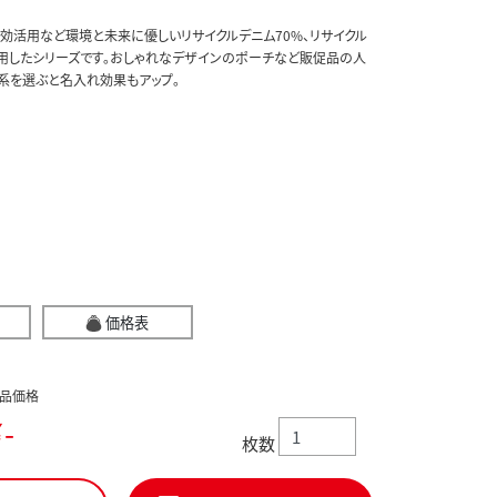
効活用など環境と未来に優しいリサイクルデニム70%、リサイクル
使用したシリーズです。おしゃれなデザインのポーチなど販促品の人
系を選ぶと名入れ効果もアップ。
価格表
品価格
-
枚数