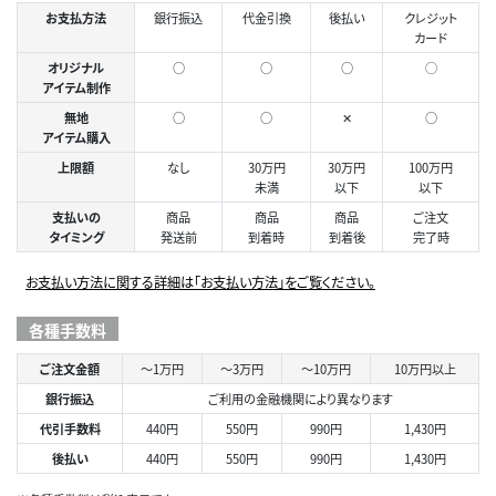
お支払方法
銀行振込
代金引換
後払い
クレジット
カード
オリジナル
○
○
○
◯
アイテム制作
無地
○
○
✕
○
アイテム購入
上限額
なし
30万円
30万円
100万円
未満
以下
以下
支払いの
商品
商品
商品
ご注文
タイミング
発送前
到着時
到着後
完了時
お支払い方法に関する詳細は「お支払い方法」をご覧ください。
各種手数料
ご注文金額
～1万円
～3万円
～10万円
10万円以上
銀行振込
ご利用の金融機関により異なります
代引手数料
440円
550円
990円
1,430円
後払い
440円
550円
990円
1,430円