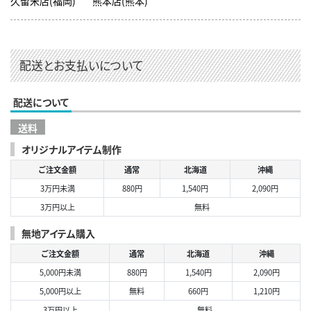
久留米店(福岡)
熊本店(熊本)
配送とお支払いについて
配送について
送料
オリジナルアイテム制作
ご注文金額
通常
北海道
沖縄
3万円未満
880円
1,540円
2,090円
3万円以上
無料
無地アイテム購入
ご注文金額
通常
北海道
沖縄
5,000円未満
880円
1,540円
2,090円
5,000円以上
無料
660円
1,210円
3万円以上
無料