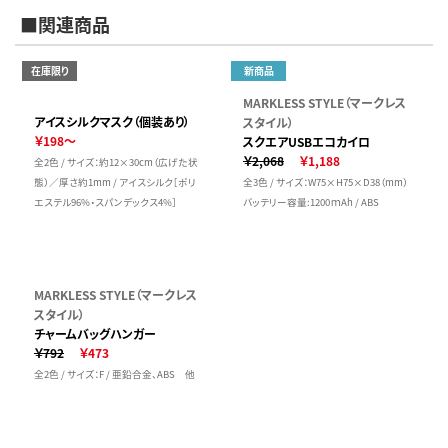
■関連商品
在庫限り
新商品
MARKLESS STYLE（マークレス
アイスシルクマスク（個装あり）
スタイル）
￥198～
スクエアUSBエコカイロ
￥2,068
￥1,188
全2色 / サイズ：約12×30cm（広げた状
態）／厚さ約1mm / アイスシルク［ポリ
全3色 / サイズ：W75×H75×D38（mm）
エステル96%・スパンデックス4%］
バッテリー容量:1200ｍAh / ABS
MARKLESS STYLE（マークレス
スタイル）
チャームバッグハンガー
￥792
￥473
全2色 / サイズ：F / 亜鉛合金、ABS 他