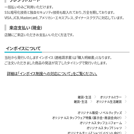
一括払いのみご利用いただけます。
SSL暗号化技術と独自セキュリティ技術も取入れており、万全を期しております。
VISA、JCB、Mastercard、アメリカン・エキスプレス、ダイナースクラブに対応しています。
来店支払い（現金）
店舗にご来店いただきお支払いいただく方法です。
インボイスについて
当社から発行いたしますインボイス（適格請求書）は「購入明細書」となります。
ご注文いただきました商品の発送が完了したタイミングで発行いたします。
詳細は「インボイス制度への対応について」をご覧ください。
雑貨・生活
オリジナルミラー
雑貨・生活
オリジナル生活雑貨
オリジナル販促・ノベルティグッズ
オリジナルスタッフウェア特集（展示会・商談会向け）
オリジナルスタッフユニフォーム
オリジナルスタッフTシャツ
オリジナルチームTシャツ（イベント向け）