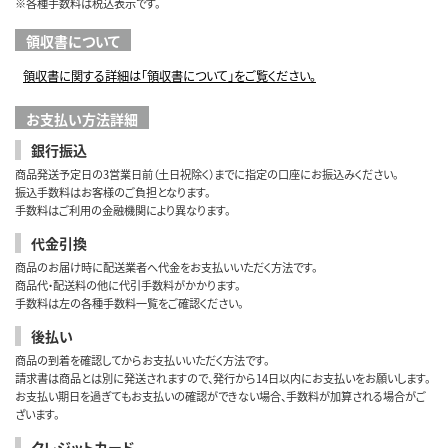
※各種手数料は税込表示です。
領収書について
領収書に関する詳細は「領収書について」をご覧ください。
お支払い方法詳細
銀行振込
商品発送予定日の3営業日前（土日祝除く）までに指定の口座にお振込みください。
振込手数料はお客様のご負担となります。
手数料はご利用の金融機関により異なります。
代金引換
商品のお届け時に配送業者へ代金をお支払いいただく方法です。
商品代・配送料の他に代引手数料がかかります。
手数料は左の各種手数料一覧をご確認ください。
後払い
商品の到着を確認してからお支払いいただく方法です。
請求書は商品とは別に発送されますので、発行から14日以内にお支払いをお願いします。
お支払い期日を過ぎてもお支払いの確認ができない場合、手数料が加算される場合がご
ざいます。
クレジットカード