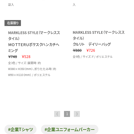
袋入
入
在庫限り
MARKLESS STYLE（マークレスス
MARKLESS STYLE（マークレスス
タイル）
タイル）
クルリト デイリーバッグ
ＭＯＴＴＥＲＵポケスクハンカチヘ
￥880
￥726
ミング
￥748
￥528
全9色 / サイズ：F / ポリエステル
全3色 / サイズ：展開時：約
W380×H350（mm）、折りたたみ時：約
W90×H110（mm） / ポリエステル
⟨
1
⟩
#企業Tシャツ
#企業ユニフォームパーカー