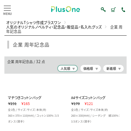
オリジナルTシャツ作成プラスワン
人気のオリジナルノベルティ・記念品・販促品・名入れグッズ
企業 周
年記念品
企業 周年記念品
32
企業 周年記念品 /
点
人気順
価格順
新着順
マチつきコットンバッグ
A4サイズコットンバッグ
￥231
￥165
￥170
￥121
全1色 / サイズ：サイズ：本体/約
全1色 / サイズ：サイズ本体/約
360×370×110(mm) / コットン100%：3.5
260×330(mm) / シーチング 綿100%：
オンス（薄手）
3.5オンス（薄手）