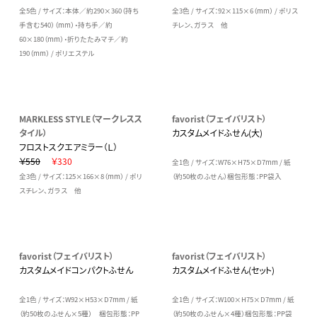
全5色 / サイズ：本体／約290×360（持ち
全3色 / サイズ：92×115×6（mm） / ポリス
手含む540）（mm）・持ち手／約
チレン、ガラス 他
60×180（mm）・折りたたみマチ／約
190（mm） / ポリエステル
MARKLESS STYLE（マークレスス
favorist（フェイバリスト）
タイル）
カスタムメイドふせん(大)
フロストスクエアミラー（Ｌ）
￥550
￥330
全1色 / サイズ：W76×H75×D7mm / 紙
全3色 / サイズ：125×166×8（mm） / ポリ
（約50枚のふせん）梱包形態：PP袋入
スチレン、ガラス 他
favorist（フェイバリスト）
favorist（フェイバリスト）
カスタムメイドコンパクトふせん
カスタムメイドふせん(セット)
全1色 / サイズ：W92×H53×D7mm / 紙
全1色 / サイズ：W100×H75×D7mm / 紙
（約50枚のふせん×5種） 梱包形態：PP
（約50枚のふせん×4種）梱包形態：PP袋