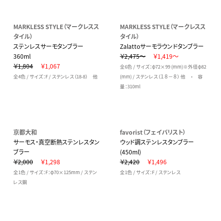
MARKLESS STYLE（マークレスス
MARKLESS STYLE（マークレスス
タイル）
タイル）
ステンレスサーモタンブラー
Zalattoサーモラウンドタンブラー
360ml
￥2,475～
￥1,419～
￥1,804
￥1,067
全6色 / サイズ：φ72×99 (mm)※外径φ82
全4色 / サイズ：F / ステンレス（18-8） 他
(mm) / ステンレス（１８－８） 他 ・ 容
量：310ml
京都大和
favorist（フェイバリスト）
サーモス・真空断熱ステンレスタン
ウッド調ステンレスタンブラー
ブラー
(450ml)
￥2,000
￥1,298
￥2,420
￥1,496
全1色 / サイズ：F：φ70×125mm / ステン
全1色 / サイズ：F / ステンレス
レス鋼