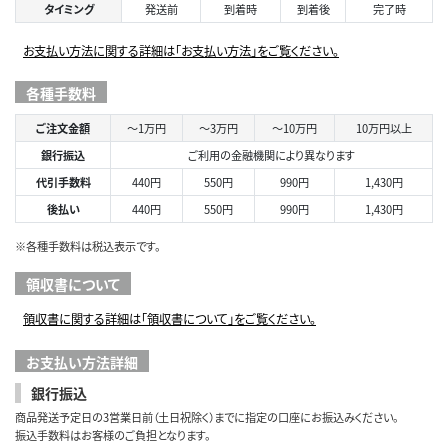
タイミング
発送前
到着時
到着後
完了時
お支払い方法に関する詳細は「お支払い方法」をご覧ください。
各種手数料
ご注文金額
～1万円
～3万円
～10万円
10万円以上
銀行振込
ご利用の金融機関により異なります
代引手数料
440円
550円
990円
1,430円
後払い
440円
550円
990円
1,430円
※各種手数料は税込表示です。
領収書について
領収書に関する詳細は「領収書について」をご覧ください。
お支払い方法詳細
銀行振込
商品発送予定日の3営業日前（土日祝除く）までに指定の口座にお振込みください。
振込手数料はお客様のご負担となります。