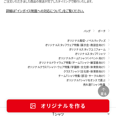
ご注文いただきました商品の発送が完了したタイミングで発行いたします。
詳細は「インボイス制度への対応について」をご覧ください。
バッグ
ポーチ
オリジナル販促・ノベルティグッズ
オリジナルスタッフウェア特集（展示会・商談会向け）
オリジナルスタッフユニフォーム
オリジナルスタッフTシャツ
オリジナルチームTシャツ（イベント向け）
オリジナルドライウェア特集（チームTシャツ・練習着向け）
オリジナルクラスTシャツ・ウェア特集（学園祭・文化祭・体育祭向け）
クラスTシャツ（文化祭・体育祭向け）
チームTシャツ特集（部活・サークル向け）
オリジナルTシャツをオンスで選ぶ
売れ筋Tシャツ特集
戻る
アイテムを選ぶ
オリジナルを作る
Tシャツ