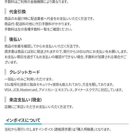
手数料はご利用の金融機関により異なります。
代金引換
商品のお届け時に配送業者へ代金をお支払いいただく方法です。
商品代・配送料の他に代引手数料がかかります。
手数料は左の各種手数料一覧をご確認ください。
後払い
商品の到着を確認してからお支払いいただく方法です。
請求書は商品とは別に発送されますので、発行から14日以内にお支払いをお願いします。
お支払い期日を過ぎてもお支払いの確認ができない場合、手数料が加算される場合がご
ざいます。
クレジットカード
一括払いのみご利用いただけます。
SSL暗号化技術と独自セキュリティ技術も取入れており、万全を期しております。
VISA、JCB、Mastercard、アメリカン・エキスプレス、ダイナースクラブに対応しています。
来店支払い（現金）
店舗にご来店いただきお支払いいただく方法です。
インボイスについて
当社から発行いたしますインボイス（適格請求書）は「購入明細書」となります。