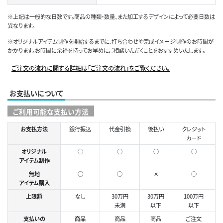
※上記は一般的な日数です。商品の種類・数量、また加工するデザインによって必要日数は
異なります。
※オリジナルアイテム制作を開始するまでに、打ち合わせや完成イメージ制作のお時間が
かかります。お時間に余裕を持ってお早めにご相談いただくことをおすすめいたします。
ご注文の流れに関する詳細は「ご注文の流れ」をご覧ください。
お支払いについて
ご利用可能な支払い方法
お支払方法
銀行振込
代金引換
後払い
クレジット
カード
オリジナル
○
○
○
◯
アイテム制作
無地
○
○
✕
○
アイテム購入
上限額
なし
30万円
30万円
100万円
未満
以下
以下
支払いの
商品
商品
商品
ご注文