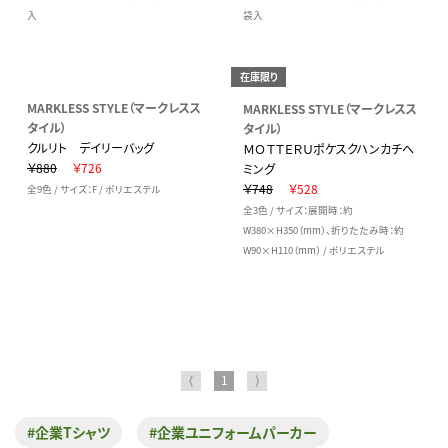
入
袋入
在庫限り
MARKLESS STYLE（マークレスス
MARKLESS STYLE（マークレスス
タイル）
タイル）
クルリト デイリーバッグ
ＭＯＴＴＥＲＵポケスクハンカチヘ
￥880
￥726
ミング
￥748
￥528
全9色 / サイズ：F / ポリエステル
全3色 / サイズ：展開時：約
W380×H350（mm）、折りたたみ時：約
W90×H110（mm） / ポリエステル
⟨
1
⟩
#企業Tシャツ
#企業ユニフォームパーカー