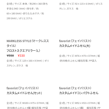
全5色 / サイズ：本体／約290×360（持ち
全3色 / サイズ：92×115×6（mm） / ポリス
手含む540）（mm）・持ち手／約
チレン、ガラス 他
60×180（mm）・折りたたみマチ／約
190（mm） / ポリエステル
MARKLESS STYLE（マークレスス
favorist（フェイバリスト）
タイル）
カスタムメイドふせん(大)
フロストスクエアミラー（Ｌ）
￥550
￥330
全1色 / サイズ：W76×H75×D7mm / 紙
全3色 / サイズ：125×166×8（mm） / ポリ
（約50枚のふせん）梱包形態：PP袋入
スチレン、ガラス 他
favorist（フェイバリスト）
favorist（フェイバリスト）
カスタムメイドふせん(セット)
カスタムメイドコンパクトふせん
全1色 / サイズ：W100×H75×D7mm / 紙
全1色 / サイズ：W92×H53×D7mm / 紙
（約50枚のふせん×4種）梱包形態：PP袋
（約50枚のふせん×5種） 梱包形態：PP