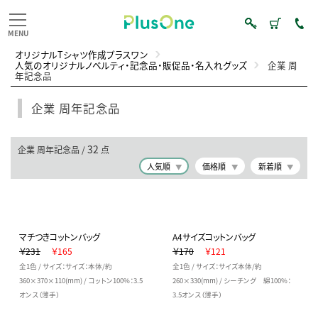
オリジナルTシャツ作成プラスワン
人気のオリジナルノベルティ・記念品・販促品・名入れグッズ
企業 周
年記念品
企業 周年記念品
32
企業 周年記念品 /
点
人気順
価格順
新着順
マチつきコットンバッグ
A4サイズコットンバッグ
￥231
￥165
￥170
￥121
全1色 / サイズ：サイズ：本体/約
全1色 / サイズ：サイズ本体/約
360×370×110(mm) / コットン100%：3.5
260×330(mm) / シーチング 綿100%：
オンス（薄手）
3.5オンス（薄手）