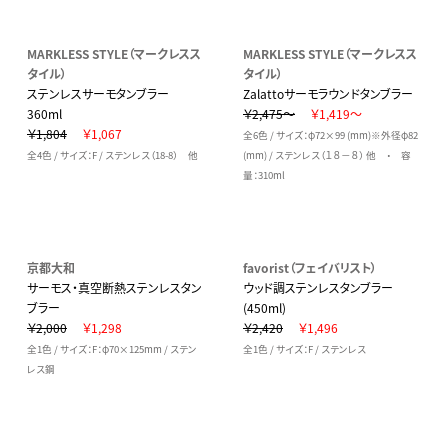
MARKLESS STYLE（マークレスス
MARKLESS STYLE（マークレスス
タイル）
タイル）
ステンレスサーモタンブラー
Zalattoサーモラウンドタンブラー
360ml
￥2,475～
￥1,419～
￥1,804
￥1,067
全6色 / サイズ：φ72×99 (mm)※外径φ82
全4色 / サイズ：F / ステンレス（18-8） 他
(mm) / ステンレス（１８－８） 他 ・ 容
量：310ml
京都大和
favorist（フェイバリスト）
サーモス・真空断熱ステンレスタン
ウッド調ステンレスタンブラー
ブラー
(450ml)
￥2,000
￥1,298
￥2,420
￥1,496
全1色 / サイズ：F：φ70×125mm / ステン
全1色 / サイズ：F / ステンレス
レス鋼