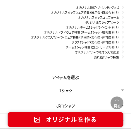
オリジナル販促・ノベルティグッズ
オリジナルスタッフウェア特集（展示会・商談会向け）
オリジナルスタッフユニフォーム
オリジナルスタッフTシャツ
オリジナルチームTシャツ（イベント向け）
オリジナルドライウェア特集（チームTシャツ・練習着向け）
オリジナルクラスTシャツ・ウェア特集（学園祭・文化祭・体育祭向け）
クラスTシャツ（文化祭・体育祭向け）
チームTシャツ特集（部活・サークル向け）
オリジナルTシャツをオンスで選ぶ
売れ筋Tシャツ特集
アイテムを選ぶ
Tシャツ
ポロシャツ
戻る
オリジナルを作る
スポーツウェア