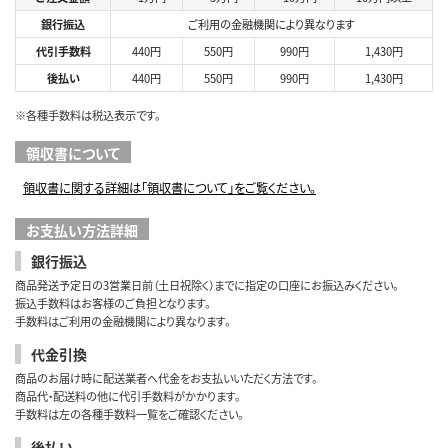
銀行振込
ご利用の金融機関により異なります
代引手数料
440円
550円
990円
1,430円
後払い
440円
550円
990円
1,430円
※各種手数料は税込表示です。
領収書について
領収書に関する詳細は「領収書について」をご覧ください。
お支払い方法詳細
銀行振込
商品発送予定日の3営業日前（土日祝除く）までに指定の口座にお振込みください。
振込手数料はお客様のご負担となります。
手数料はご利用の金融機関により異なります。
代金引換
商品のお届け時に配送業者へ代金をお支払いいただく方法です。
商品代・配送料の他に代引手数料がかかります。
手数料は左の各種手数料一覧をご確認ください。
後払い