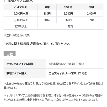
ご注文金額
通常
北海道
沖縄
5,000円未満
880円
1,540円
2,090円
5,000円以上
無料
660円
1,210円
3万円以上
無料
※送料は税込表示です。
送料に関する詳細は「送料のご案内」をご覧ください。
日数
オリジナルアイテム制作
制作開始後、5～7営業日で発送
無地アイテム購入
ご注文完了後、1～2営業日で発送
※上記は一般的な日数です。商品の種類・数量、また加工するデザインによって必要日数は
異なります。
※オリジナルアイテム制作を開始するまでに、打ち合わせや完成イメージ制作のお時間が
かかります。お時間に余裕を持ってお早めにご相談いただくことをおすすめいたします。