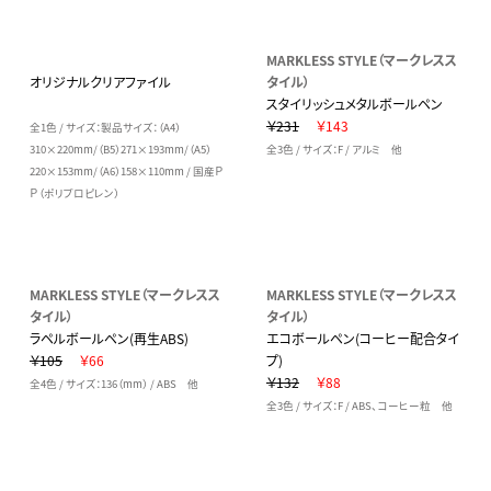
MARKLESS STYLE（マークレスス
オリジナルクリアファイル
タイル）
スタイリッシュメタルボールペン
￥231
￥143
全1色 / サイズ：製品サイズ：（A4）
310×220mm/（B5）271×193mm/（A5）
全3色 / サイズ：F / アルミ 他
220×153mm/（A6）158×110mm / 国産Ｐ
Ｐ（ポリプロピレン）
MARKLESS STYLE（マークレスス
MARKLESS STYLE（マークレスス
タイル）
タイル）
ラペルボールペン(再生ABS)
エコボールペン(コーヒー配合タイ
￥105
￥66
プ)
￥132
￥88
全4色 / サイズ：136（mm） / ABS 他
全3色 / サイズ：F / ABS、コーヒー粒 他