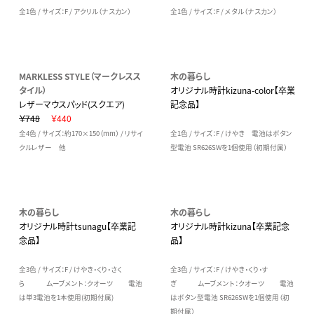
全1色 / サイズ：F / アクリル（ナスカン）
全1色 / サイズ：F / メタル（ナスカン）
MARKLESS STYLE（マークレスス
木の暮らし
タイル）
オリジナル時計kizuna-color【卒業
レザーマウスパッド(スクエア)
記念品】
￥748
￥440
全4色 / サイズ：約170×150（mm） / リサイ
全1色 / サイズ：F / けやき 電池はボタン
クルレザー 他
型電池 SR626SWを1個使用（初期付属）
木の暮らし
木の暮らし
オリジナル時計tsunagu【卒業記
オリジナル時計kizuna【卒業記念
念品】
品】
全3色 / サイズ：F / けやき・くり・さく
全3色 / サイズ：F / けやき・くり・す
ら ムーブメント：クオーツ 電池
ぎ ムーブメント：クオーツ 電池
は単3電池を1本使用(初期付属)
はボタン型電池 SR626SWを1個使用（初
期付属）