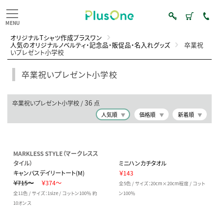
オリジナルTシャツ作成プラスワン
人気のオリジナルノベルティ・記念品・販促品・名入れグッズ
卒業祝
いプレゼント小学校
卒業祝いプレゼント小学校
36
卒業祝いプレゼント小学校 /
点
人気順
価格順
新着順
MARKLESS STYLE（マークレスス
タイル）
ミニハンカチタオル
キャンバスデイリートート(M)
￥143
￥715～
￥374～
全5色 / サイズ：20cm×20cm程度 / コット
全11色 / サイズ：1size / コットン100％ 約
ン100％
10オンス