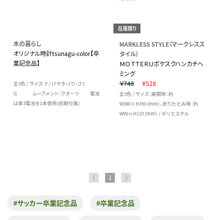
在庫限り
木の暮らし
MARKLESS STYLE（マークレスス
オリジナル時計tsunagu-color【卒
タイル）
業記念品】
ＭＯＴＴＥＲＵポケスクハンカチヘ
ミング
￥748
￥528
全3色 / サイズ：F / けやき・くり・さく
ら ムーブメント：クオーツ 電池
全3色 / サイズ：展開時：約
は単3電池を1本使用(初期付属)
W380×H350（mm）、折りたたみ時：約
W90×H110（mm） / ポリエステル
⟨
1
⟩
#サッカー卒業記念品
#卒業記念品