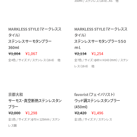
350ml / ステンレス（18-8）、AS 他
MARKLESS STYLE（マークレスス
MARKLESS STYLE（マークレスス
タイル）
タイル）
ステンレスサーモタンブラー
ステンレスサーモタンブラー５５０
360ml
ｍｌ
￥1,804
￥1,067
￥2,134
￥1,254
全4色 / サイズ：F / ステンレス（18-8） 他
全7色 / サイズ：φ89×H143（mm） / ステン
レス（18-8） 他
京都大和
favorist（フェイバリスト）
サーモス・真空断熱ステンレスタン
ウッド調ステンレスタンブラー
ブラー
(450ml)
￥2,000
￥1,298
￥2,420
￥1,496
全1色 / サイズ：F：φ70×125mm / ステン
全1色 / サイズ：F / ステンレス
レス鋼