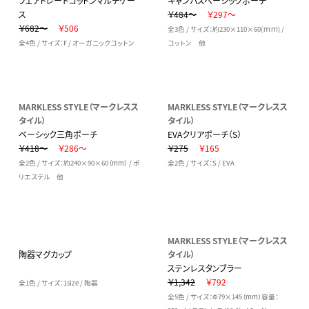
フェアトレードコットンマルチケー
キャンバスベーシックポーチ
ス
￥484～
￥297～
￥682～
￥506
全3色 / サイズ：約230×110×60(ｍｍ) /
全4色 / サイズ：F / オーガニックコットン
コットン 他
MARKLESS STYLE（マークレスス
MARKLESS STYLE（マークレスス
タイル）
タイル）
ベーシック三角ポーチ
EVAクリアポーチ（S）
￥418～
￥286～
￥275
￥165
全2色 / サイズ：約240×90×60（mm） / ポ
全2色 / サイズ：S / EVA
リエステル 他
MARKLESS STYLE（マークレスス
陶器マグカップ
タイル）
ステンレスタンブラー
￥1,342
￥792
全1色 / サイズ：1size / 陶器
全5色 / サイズ：Φ79×145（mm）容量：