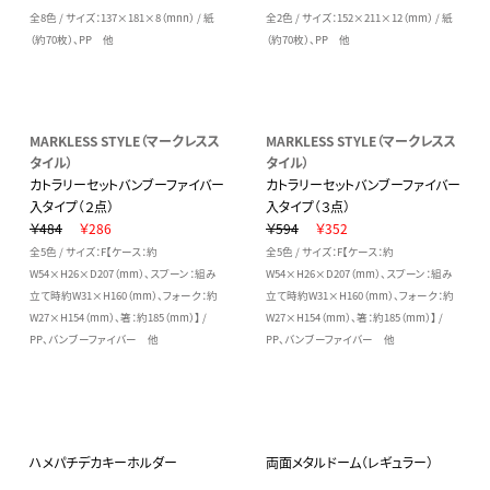
全8色 / サイズ：137×181×8（mnn） / 紙
全2色 / サイズ：152×211×12（mm） / 紙
（約70枚）、PP 他
（約70枚）、PP 他
MARKLESS STYLE（マークレスス
MARKLESS STYLE（マークレスス
タイル）
タイル）
カトラリーセットバンブーファイバー
カトラリーセットバンブーファイバー
入タイプ（２点）
入タイプ（３点）
￥484
￥286
￥594
￥352
全5色 / サイズ：F【ケース：約
全5色 / サイズ：F【ケース：約
W54×H26×D207（mm）、スプーン：組み
W54×H26×D207（mm）、スプーン：組み
立て時約W31×H160（mm）、フォーク：約
立て時約W31×H160（mm）、フォーク：約
W27×H154（mm）、箸：約185（mm）】 /
W27×H154（mm）、箸：約185（mm）】 /
PP、バンブーファイバー 他
PP、バンブーファイバー 他
ハメパチデカキーホルダー
両面メタルドーム（レギュラー）