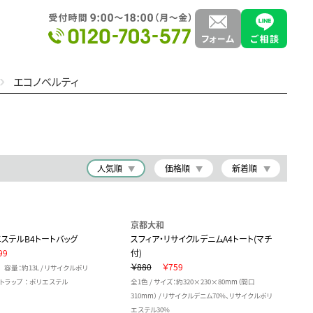
エコノベルティ
人気順
価格順
新着順
京都大和
ステルB4トートバッグ
スフィア・リサイクルデニムA4トート(マチ
99
付)
￥880
￥759
 容量：約13L / リサイクルポリ
トラップ ： ポリエステル
全1色 / サイズ：約320×230×80mm（間口
310mm） / リサイクルデニム70%、リサイクルポリ
エステル30%