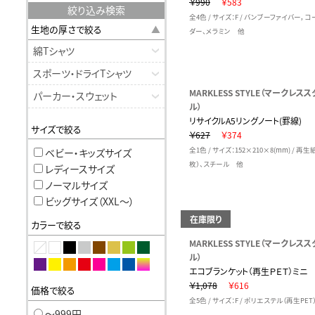
￥990
￥583
絞り込み検索
全4色 / サイズ：F / バンブーファイバー，
生地の厚さで絞る
ダー、メラミン 他
綿Tシャツ
スポーツ・ドライTシャツ
MARKLESS STYLE（マークレスス
パーカー・スウェット
ル）
リサイクルA5リングノート(罫線)
サイズで絞る
￥627
￥374
全1色 / サイズ：152×210×8(mm) / 再生
ベビー・キッズサイズ
枚）、スチール 他
レディースサイズ
ノーマルサイズ
ビッグサイズ（XXL〜）
在庫限り
カラーで絞る
MARKLESS STYLE（マークレスス
ル）
エコブランケット（再生ＰＥＴ）ミニ
￥1,078
￥616
価格で絞る
全5色 / サイズ：F / ポリエステル（再生PET
〜999円