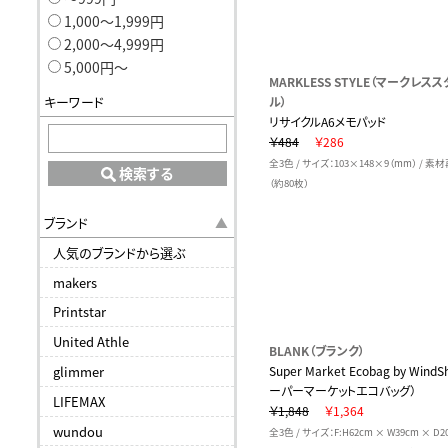
1,000〜1,999円
2,000〜4,999円
5,000円〜
MARKLESS STYLE（マークレスス
キーワード
ル）
リサイクルA6メモパッド
￥484
￥286
全3色 / サイズ：103×148×9（mm） / 
検索する
（約80枚）
ブランド
人気のブランドから選ぶ
makers
Printstar
United Athle
BLANK（ブランク）
glimmer
Super Market Ecobag by WindS
ーパーマーケットエコバッグ）
LIFEMAX
￥1,848
￥1,364
wundou
全3色 / サイズ：F:H62cm × W39cm × D20