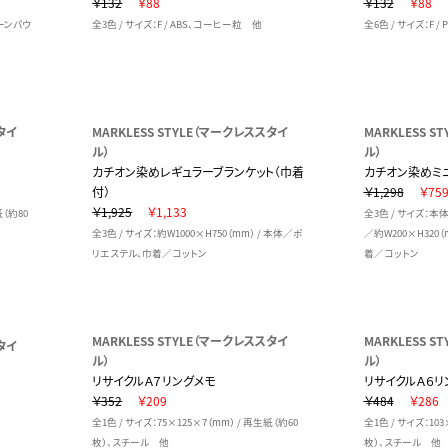
￥132
￥88
￥132
￥88
コーンパウ
全3色 / サイズ：F / ABS、コーヒー粒 他
全6色 / サイズ：F /
タイ
MARKLESS STYLE（マークレススタイ
MARKLESS 
ル）
ル）
カチオン染めレギュラーブランケット（巾着
カチオン染めミニ
付）
￥1,298
￥75
￥1,925
￥1,133
紙（約80
全3色 / サイズ：本
全3色 / サイズ：約W1000×H750（mm） / 本体／ポ
／約W200×H320
リエステル、巾着／コットン
着／コットン
MARKLESS STYLE（マークレススタイ
MARKLESS 
タイ
ル）
ル）
リサイクルＡ７リングメモ
リサイクルＡ６リ
￥352
￥209
￥484
￥286
全1色 / サイズ：75×125×7（mm） / 再生紙（約60
全1色 / サイズ：103
）
枚）、スチール 他
枚）、スチール 他