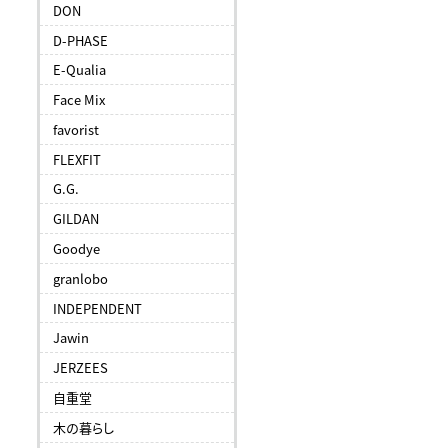
DON
D-PHASE
E-Qualia
Face Mix
favorist
FLEXFIT
G.G.
GILDAN
Goodye
granlobo
INDEPENDENT
Jawin
JERZEES
自重堂
木の暮らし