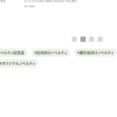
%/再生
ポリエステル100%（BRING Material? 10%/再生
PET 90％）
⟨
1
2
⟩
ノベルティ記念品
#社内向けノベルティ
#展示会向けノベルティ
#オリジナルノベルティ