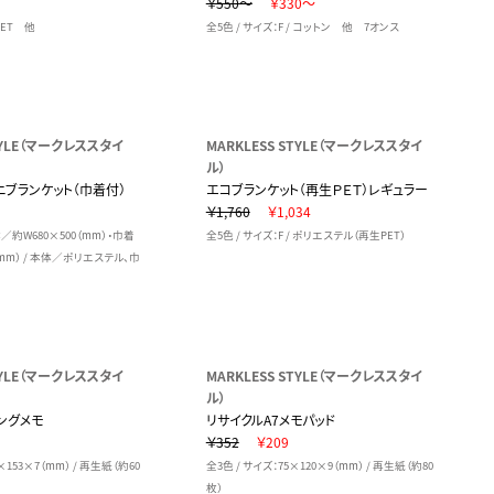
￥550～
￥330～
 PET 他
全5色 / サイズ：F / コットン 他 7オンス
STYLE（マークレススタイ
MARKLESS STYLE（マークレススタイ
ル）
ブランケット（巾着付）
エコブランケット（再生ＰＥＴ）レギュラー
9
￥1,760
￥1,034
体／約W680×500（mm）・巾着
全5色 / サイズ：F / ポリエステル（再生PET）
（mm） / 本体／ポリエステル、巾
STYLE（マークレススタイ
MARKLESS STYLE（マークレススタイ
ル）
ングメモ
リサイクルA7メモパッド
￥352
￥209
×153×7（mm） / 再生紙（約60
全3色 / サイズ：75×120×9（mm） / 再生紙（約80
枚）