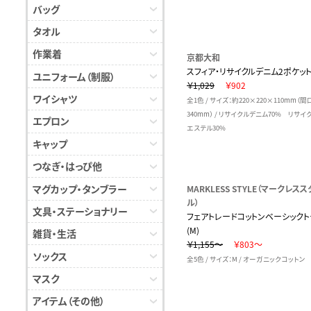
バッグ
タオル
作業着
京都大和
スフィア・リサイクルデニム2ポケッ
ユニフォーム（制服）
￥1,029
￥902
ワイシャツ
全1色 / サイズ：約220×220×110mm（間
340mm） / リサイクルデニム70% リサイ
エプロン
エステル30%
キャップ
つなぎ・はっぴ他
マグカップ・タンブラー
MARKLESS STYLE（マークレスス
ル）
文具・ステーショナリー
フェアトレードコットンベーシックト
(M)
雑貨・生活
￥1,155～
￥803～
ソックス
全5色 / サイズ：M / オーガニックコットン
マスク
アイテム（その他）