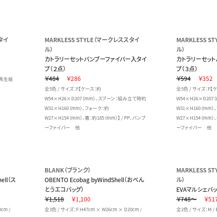
タイ
MARKLESS STYLE（マークレススタイ
MARKLESS 
ル）
ル）
カトラリーセットバンブーファイバー入タイ
カトラリーセット
プ（２点）
プ（３点）
￥484
￥286
￥594
￥352
素材再生紙
全5色 / サイズ：F【ケース：約
全5色 / サイズ：F【
W54×H26×D207（mm）、スプーン：組み立て時約
W54×H26×D20
W31×H160（mm）、フォーク：約
W31×H160（mm）
W27×H154（mm）、箸：約185（mm）】 / PP、バンブ
W27×H154（mm）、
ーファイバー 他
ーファイバー 他
BLANK（ブランク）
MARKLESS 
hell（ス
OBENTO Ecobag byWindShell（おべん
ル）
とうエコバッグ）
EVAマルシェバッ
￥1,518
￥1,100
￥748～
￥51
cm /
全3色 / サイズ：F:H47cm × W26cm × D20cm /
全2色 / サイズ：M / 