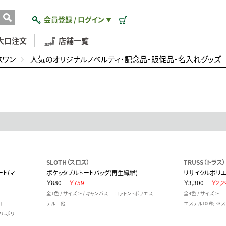
会員登録 / ログイン
▼
大口注文
店舗一覧
スワン
人気のオリジナルノベルティ・記念品・販促品・名入れグッズ
SLOTH（スロス）
TRUSS（トラス）
ート(マ
ポケッタブルトートバッグ(再生繊維)
リサイクルポリエ
￥880
￥759
￥3,300
￥2,2
全1色 / サイズ：F / キャンバス コットン・ポリエス
全4色 / サイズ：F
口
テル 他
エステル100％ ※ス
クルポリ