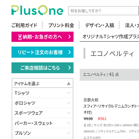
ご利用ガイド
プリント料金
デザイン・入稿
法人・
オリジナルTシャツ作成プラ
納期・お急ぎの方へ
エコノベルティ
リピート注文のお客様
ご来店相談はこちら
41
エコノベルティ /
点
アイテムを選ぶ
Tシャツ
京都大和
ポロシャツ
スフィア・リサイクルデニムランチト
チ付)
スポーツウェア
￥630
￥561
パーカー・スウェット
全1色 / サイズ：約190×200×100mm（間
300mm） / リサイクルデニム70% リサイ
ブルゾン
エステル30%