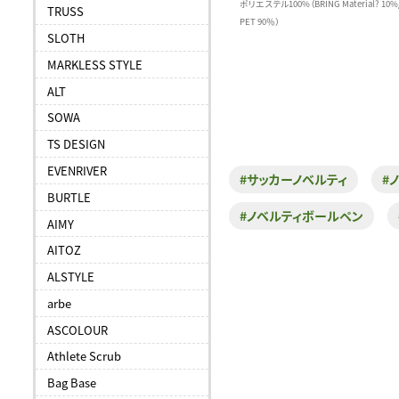
ポリエステル100%（BRING Material? 10
TRUSS
PET 90％）
SLOTH
MARKLESS STYLE
ALT
SOWA
TS DESIGN
EVENRIVER
#サッカーノベルティ
#
BURTLE
#ノベルティボールペン
AIMY
AITOZ
ALSTYLE
arbe
ASCOLOUR
Athlete Scrub
Bag Base