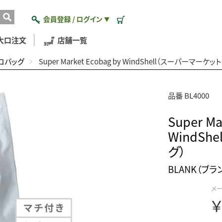
会員登録 / ログイン
▼
大口注文
店舗一覧
コバッグ
Super Market Ecobag by WindShell（スーパーマー
品番 BL4000
Super Ma
WindS
グ）
BLANK（ブラ
メ
￥