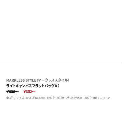
MARKLESS STYLE（マークレススタイル）
ライトキャンバスフラットバッグ（L）
￥638～
￥352～
全3色 / サイズ：本体：約W330×H390（mm） 持ち手：約W25×H500（mm） / コットン