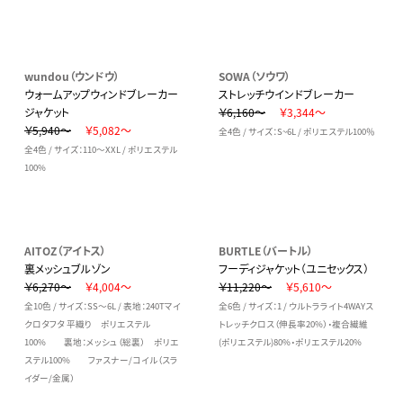
wundou（ウンドウ）
SOWA（ソウワ）
ウォームアップウィンドブレーカー
ストレッチウインドブレーカー
ジャケット
￥6,160～
￥3,344～
￥5,940～
￥5,082～
全4色 / サイズ：S~6L / ポリエステル100％
全4色 / サイズ：110～XXL / ポリエステル
100%
AITOZ（アイトス）
BURTLE（バートル）
裏メッシュブルゾン
フーディジャケット（ユニセックス）
￥6,270～
￥4,004～
￥11,220～
￥5,610～
全10色 / サイズ：SS～6L / 表地：240Tマイ
全6色 / サイズ：1 / ウルトラライト4WAYス
クロタフタ 平織り ポリエステル
トレッチクロス（伸長率20%）・複合繊維
100% 裏地：メッシュ（総裏） ポリエ
(ポリエステル)80%・ポリエステル20%
ステル100% ファスナー/コイル（スラ
イダー/金属）