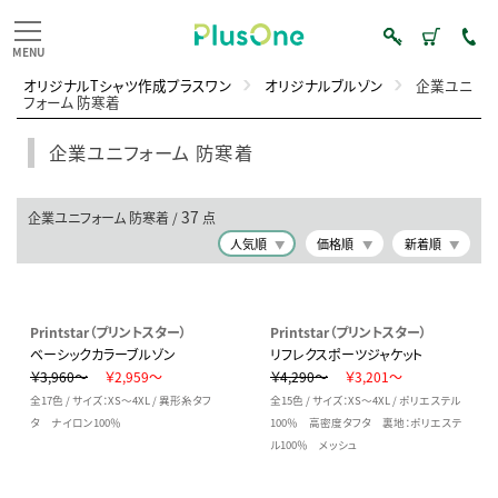
オリジナルTシャツ作成プラスワン
オリジナルブルゾン
企業ユニ
フォーム 防寒着
企業ユニフォーム 防寒着
37
企業ユニフォーム 防寒着 /
点
人気順
価格順
新着順
Printstar（プリントスター）
Printstar（プリントスター）
ベーシックカラーブルゾン
リフレクスポーツジャケット
￥3,960～
￥2,959～
￥4,290～
￥3,201～
全17色 / サイズ：XS～4XL / 異形糸タフ
全15色 / サイズ：XS～4XL / ポリエステル
タ ナイロン100％
100％ 高密度タフタ 裏地：ポリエステ
ル100％ メッシュ