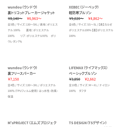
wundou（ウンドウ）
XEBEC（ジーベック）
裏トリコットブレーカージャケット
軽防寒ブルゾン
￥8,140～
￥6,963～
￥9,020～
￥4,862～
全5色 / サイズ：130～5XL / 表地：ポリエス
全6色 / サイズ：SS～5L / 【表】カルゼ
テル 100％ 裏地：ポリエステル
ポリエステル100% 【裏】ポリエステル
100％ リブ：ポリエステル93％ ポリ
100%
ウレタン7％
wundou（ウンドウ）
LIFEMAX（ライフマックス）
裏フリースパーカー
ベーシックブルゾン
￥7,150
￥3,850
￥2,662
全4色 / サイズ：130～3XL / ポリエステル
全10色 / サイズ：M～XL / ナイロン
100％（TPUフィルム使用） はっ水性・防風・
100％ タフタ
保温
M'sPROJECT（エムズプロジェク
TS DESIGN（TSデザイン）