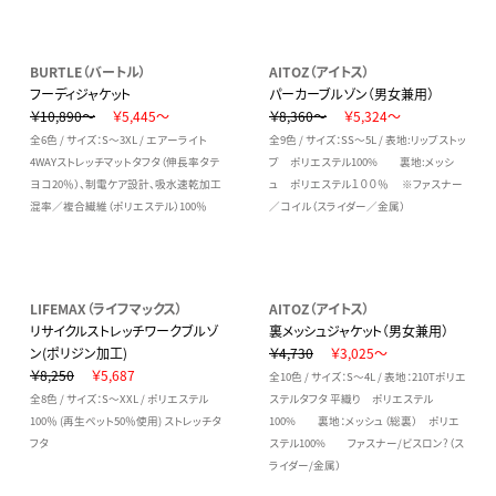
BURTLE（バートル）
AITOZ（アイトス）
フーディジャケット
パーカーブルゾン（男女兼用）
￥10,890～
￥5,445～
￥8,360～
￥5,324～
全6色 / サイズ：S～3XL / エアーライト
全9色 / サイズ：SS～5L / 表地:リップストッ
4WAYストレッチマットタフタ（伸長率タテ
プ ポリエステル100% 裏地:メッシ
ヨコ20％）、制電ケア設計、吸水速乾加工
ュ ポリエステル１００％ ※ファスナー
混率／複合繊維（ポリエステル）100％
／コイル（スライダー／金属）
LIFEMAX（ライフマックス）
AITOZ（アイトス）
リサイクルストレッチワークブルゾ
裏メッシュジャケット（男女兼用）
ン(ポリジン加工)
￥4,730
￥3,025～
￥8,250
￥5,687
全10色 / サイズ：S～4L / 表地：210Tポリエ
全8色 / サイズ：S～XXL / ポリエステル
ステルタフタ 平織り ポリエステル
100％ (再生ペット50％使用) ストレッチタ
100% 裏地：メッシュ（総裏） ポリエ
フタ
ステル100% ファスナー/ビスロン?（ス
ライダー/金属）