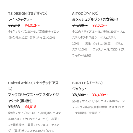
TS DESIGN（TSデザイン）
AITOZ（アイトス）
ライトジャケット
裏メッシュブルゾン（男女兼用）
￥9,240
￥4,312～
￥4,730～
￥3,025～
全8色 / サイズ：SS～6L / 高密度ナイロン
全10色 / サイズ：S～4L / 表地：210Tポリエ
（耐久撥水加工） 混率：ナイロン100%
ステルタフタ 平織り ポリエステル
100% 裏地：メッシュ（総裏） ポリエ
ステル100% ファスナー/ビスロン?（ス
ライダー/金属）
United Athle（ユナイテッドアス
BURTLE（バートル）
レ）
ジャケット
マイクロリップストップ スタンドジ
￥8,800～
￥4,400～
ャケット(裏地付)
全4色 / サイズ：1 / ポリエステル100％ タ
￥6,633
￥4,818
フレックス高密度織物（撥水・透湿性）メガ
全8色 / サイズ：S～XXL / [表地]ポリエステ
ーナ制電糸（帯電防止）
ル100％(マイクロリップストップ) 表面：
フッ素系撥水 裏面：アクリルコーティン
グ [裏地]ポリエステル100％（メッシ