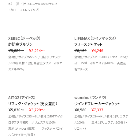
ュ） [脇下]ポリエステル100%（ラミネー
ト加工 ストレッチリブ）
XEBEC（ジーベック）
LIFEMAX（ライフマックス）
軽防寒ブルゾン
フリースジャケット
￥9,680～
￥5,214～
￥6,160
￥4,246
全3色 / サイズ：SS～5L / ［裏］ポリエステ
全9色 / サイズ：Jr.L～XXL / 6.9oz 235g/
ル100％素材 ： ［表］高密度タフタ ポリエ
㎡ 150d ポリエステル100% 両面起
ステル100％
毛フリース
AITOZ（アイトス）
wundou（ウンドウ）
リフレクトジャケット（男女兼用）
ウインドブレーカージャケット
￥5,830～
￥3,729～
￥8,580
￥7,337
全6色 / サイズ：SS～6L / 表地：240Tマイク
全6色 / サイズ：S～4XL / 表地：ポリエステ
ロタフタ 平織り ポリエステル100%
ル100％ 裏地：ポリエステル100％（ト
裏地：メッシュ（肩裏） ファスナー/コイ
リコット）
ル（スライダー/金属）