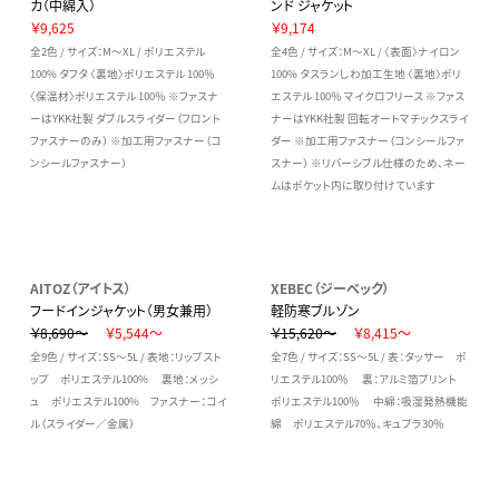
カ（中綿入）
ンド ジャケット
￥9,625
￥9,174
全2色 / サイズ：M～XL / ポリエステル
全4色 / サイズ：M～XL / 〈表面〉ナイロン
100% タフタ 〈裏地〉ポリエステル 100％
100% タスランしわ加工生地 〈裏地〉ポリ
〈保温材〉ポリエステル 100％ ※ファスナ
エステル 100％ マイクロフリース ※ファス
ーはYKK社製 ダブルスライダー（フロント
ナーはYKK社製 回転オートマチックスライ
ファスナーのみ） ※加工用ファスナー（コ
ダー ※加工用ファスナー（コンシールファ
ンシールファスナー）
スナー） ※リバーシブル仕様のため、ネー
ムはポケット内に取り付けています
AITOZ（アイトス）
XEBEC（ジーベック）
フードインジャケット（男女兼用）
軽防寒ブルゾン
￥8,690～
￥5,544～
￥15,620～
￥8,415～
全9色 / サイズ：SS～5L / 表地：リップスト
全7色 / サイズ：SS～5L / 表：タッサー ポ
ップ ポリエステル100% 裏地：メッシ
リエステル100％ 裏：アルミ箔プリント
ュ ポリエステル100% ファスナー：コイ
ポリエステル100％ 中綿：吸湿発熱機能
ル（スライダー／金属）
綿 ポリエステル70％、キュプラ30％