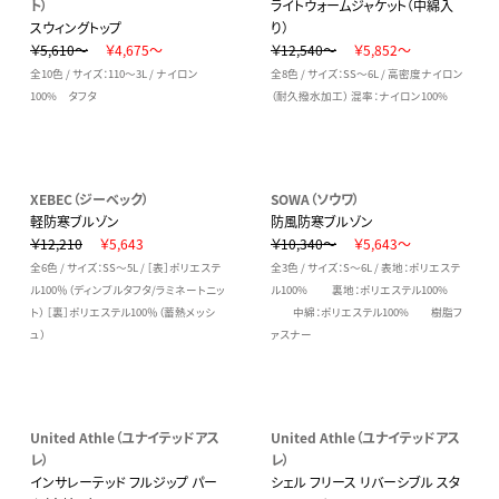
ト）
ライトウォームジャケット（中綿入
スウィングトップ
り）
￥5,610～
￥4,675～
￥12,540～
￥5,852～
全10色 / サイズ：110～3L / ナイロン
全8色 / サイズ：SS～6L / 高密度ナイロン
100% タフタ
（耐久撥水加工） 混率：ナイロン100%
XEBEC（ジーベック）
SOWA（ソウワ）
軽防寒ブルゾン
防風防寒ブルゾン
￥12,210
￥5,643
￥10,340～
￥5,643～
全6色 / サイズ：SS～5L / ［表］ポリエステ
全3色 / サイズ：S～6L / 表地：ポリエステ
ル100％（ディンプルタフタ/ラミネートニッ
ル100% 裏地：ポリエステル100%
ト） ［裏］ポリエステル100％（蓄熱メッシ
中綿：ポリエステル100% 樹脂フ
ュ）
ァスナー
United Athle（ユナイテッドアス
United Athle（ユナイテッドアス
レ）
レ）
インサレーテッド フルジップ パー
シェル フリース リバーシブル スタ