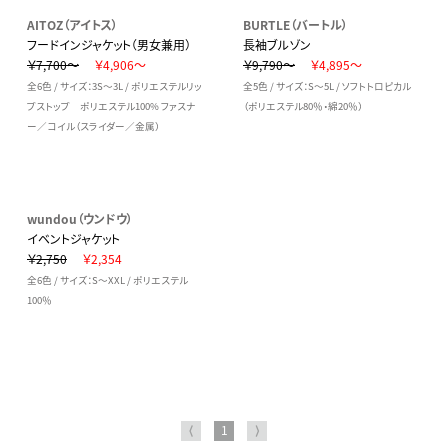
AITOZ（アイトス）
BURTLE（バートル）
フードインジャケット（男女兼用）
長袖ブルゾン
￥7,700～
￥4,906～
￥9,790～
￥4,895～
全6色 / サイズ：3S～3L / ポリエステルリッ
全5色 / サイズ：S～5L / ソフトトロピカル
プストップ ポリエステル100% ファスナ
（ポリエステル80％・綿20％）
ー／コイル（スライダー／金属）
wundou（ウンドウ）
イベントジャケット
￥2,750
￥2,354
全6色 / サイズ：S～XXL / ポリエステル
100％
⟨
1
⟩