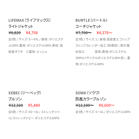
LIFEMAX（ライフマックス）
BURTLE（バートル）
ライトジャケット
コーチジャケット
￥6,820
￥4,708
￥7,700～
￥4,378～
全5色 / サイズ：S～XXL / 表地：ポリエステ
全5色 / サイズ：1 / 表地:高密度エコリップ
ル100% 裏地：ポリエステル100% 素材：高
ストップカレンダー加工（防風性）、耐久撥
密度タフタ ※裏地：メッシュ
水加工 混率/表地:ポリエステル
100%(リサイクルポリエステル36%含) 、 裏
地:ポリエステル100%
XEBEC（ジーベック）
SOWA（ソウワ）
ブルゾン
防風カラーブルゾン
￥12,320
￥5,489
￥12,100～
￥6,600～
全6色 / サイズ：SS～5L / ストレッチツイ
全5色 / サイズ：S～6L / ポリエステル100%
ル/ストレッチドビー ポリエステル100％