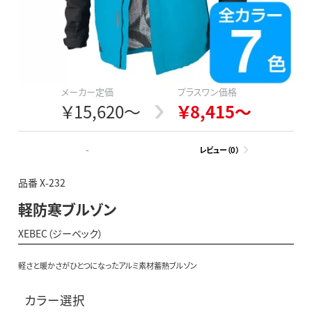
メーカー定価
プラスワン価格
￥15,620～
￥8,415～
-
レビュー（0）
品番 X-232
軽防寒ブルゾン
XEBEC（ジーベック）
軽さと暖かさがひとつになったアルミ素材蓄熱ブルゾン
カラー選択