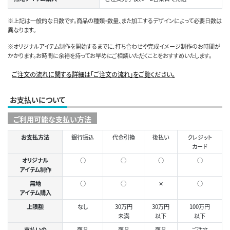
※上記は一般的な日数です。商品の種類・数量、また加工するデザインによって必要日数は
異なります。
※オリジナルアイテム制作を開始するまでに、打ち合わせや完成イメージ制作のお時間が
かかります。お時間に余裕を持ってお早めにご相談いただくことをおすすめいたします。
ご注文の流れに関する詳細は「ご注文の流れ」をご覧ください。
お支払いについて
ご利用可能な支払い方法
お支払方法
銀行振込
代金引換
後払い
クレジット
カード
オリジナル
○
○
○
◯
アイテム制作
無地
○
○
✕
○
アイテム購入
上限額
なし
30万円
30万円
100万円
未満
以下
以下
支払いの
商品
商品
商品
ご注文