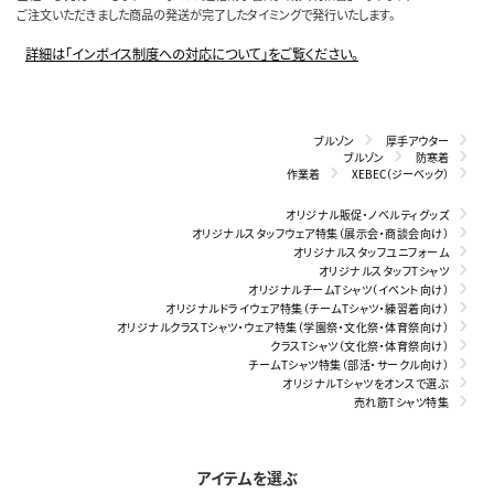
ご注文いただきました商品の発送が完了したタイミングで発行いたします。
詳細は「インボイス制度への対応について」をご覧ください。
ブルゾン
厚手アウター
ブルゾン
防寒着
作業着
XEBEC（ジーベック）
オリジナル販促・ノベルティグッズ
オリジナルスタッフウェア特集（展示会・商談会向け）
オリジナルスタッフユニフォーム
オリジナルスタッフTシャツ
オリジナルチームTシャツ（イベント向け）
オリジナルドライウェア特集（チームTシャツ・練習着向け）
オリジナルクラスTシャツ・ウェア特集（学園祭・文化祭・体育祭向け）
クラスTシャツ（文化祭・体育祭向け）
チームTシャツ特集（部活・サークル向け）
オリジナルTシャツをオンスで選ぶ
売れ筋Tシャツ特集
アイテムを選ぶ