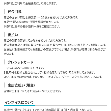
手数料はご利用の金融機関により異なります。
代金引換
商品のお届け時に配送業者へ代金をお支払いいただく方法です。
商品代・配送料の他に代引手数料がかかります。
手数料は左の各種手数料一覧をご確認ください。
後払い
商品の到着を確認してからお支払いいただく方法です。
請求書は商品とは別に発送されますので、発行から14日以内にお支払いをお願いします。
お支払い期日を過ぎてもお支払いの確認ができない場合、手数料が加算される場合がご
ざいます。
クレジットカード
一括払いのみご利用いただけます。
SSL暗号化技術と独自セキュリティ技術も取入れており、万全を期しております。
VISA、JCB、Mastercard、アメリカン・エキスプレス、ダイナースクラブに対応しています。
来店支払い（現金）
店舗にご来店いただきお支払いいただく方法です。
インボイスについて
当社から発行いたしますインボイス（適格請求書）は「購入明細書」となります。