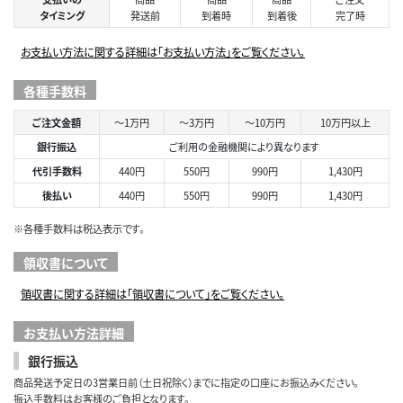
タイミング
発送前
到着時
到着後
完了時
お支払い方法に関する詳細は「お支払い方法」をご覧ください。
各種手数料
ご注文金額
～1万円
～3万円
～10万円
10万円以上
銀行振込
ご利用の金融機関により異なります
代引手数料
440円
550円
990円
1,430円
後払い
440円
550円
990円
1,430円
※各種手数料は税込表示です。
領収書について
領収書に関する詳細は「領収書について」をご覧ください。
お支払い方法詳細
銀行振込
商品発送予定日の3営業日前（土日祝除く）までに指定の口座にお振込みください。
振込手数料はお客様のご負担となります。