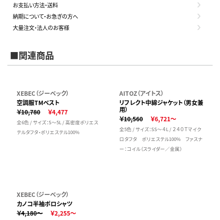
お支払い方法・送料
納期について・お急ぎの方へ
大量注文・法人のお客様
■関連商品
XEBEC（ジーベック）
AITOZ（アイトス）
空調服TMベスト
リフレクト中綿ジャケット（男女兼
用）
￥10,780
￥4,477
￥10,560
￥6,721～
全6色 / サイズ：S～5L / 高密度ポリエス
全5色 / サイズ：SS～４L / ２４０Ｔマイク
テルタフタ・ポリエステル100%
ロタフタ ポリエステル100% ファスナ
ー：コイル（スライダー／金属）
XEBEC（ジーベック）
カノコ半袖ポロシャツ
￥4,180～
￥2,255～