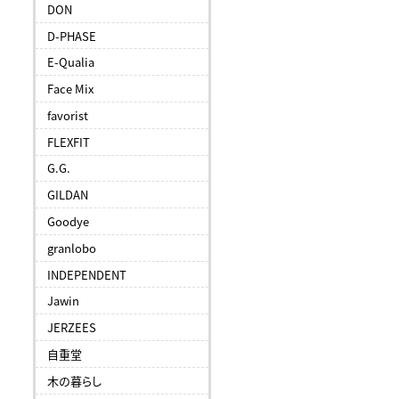
DON
D-PHASE
E-Qualia
Face Mix
favorist
FLEXFIT
G.G.
GILDAN
Goodye
granlobo
INDEPENDENT
Jawin
JERZEES
自重堂
木の暮らし