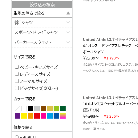
85％、ポリエステル15％）
絞り込み検索
生地の厚さで絞る
綿Tシャツ
スポーツ・ドライTシャツ
United Athle（ユナイテッドアスレ
パーカー・スウェット
4.1オンス ドライアスレチック 
ボールシャツ
サイズで絞る
￥2,739～
￥1,793～
全21色 / サイズ：S～XXL / ポリエステル 1
ベビー・キッズサイズ
ーシブルメッシュ ※DRY・吸水速乾、UV-
レディースサイズ
ノーマルサイズ
ビッグサイズ（XXL〜）
United Athle（ユナイテッドアスレ
カラーで絞る
10.0オンススウェットプルオーバー
(裏パイル)
￥4,983～
￥3,256～
全27色 / サイズ：110・130・150・S～XXXL /
価格で絞る
100% 裏パイル
〜999円