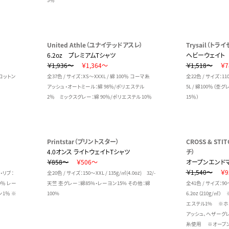
5％
United Athle（ユナイテッドアスレ）
Trysail（トラ
6.2oz プレミアムTシャツ
ヘビーウェイト
￥1,936～
￥1,364～
￥1,518～
￥7
クコットン
全37色 / サイズ：XS～XXXL / 綿 100％ コーマ糸
全22色 / サイズ：110（
アッシュ・オートミール：綿 98％/ポリエステル
5L / 綿100％（
2％ ミックスグレー：綿 90％/ポリエステル 10％
15％）
Printstar（プリントスター）
CROSS & ST
4.0オンス ライトウェイトTシャツ
チ）
￥858～
￥506～
オープンエンドマ
￥1,540～
￥9
％・リブ：
全20色 / サイズ：150～XXL / 135g/㎡(4.0oz) 32/-
0％ レー
天竺 杢グレー：綿85%・レーヨン15% その他：綿
全41色 / サイズ：90
ン1％ ※
100%
6.2oz（210g/㎡
エステル1% ※ホ
アッシュ、ヘザーグ
糸使用 ※オープン