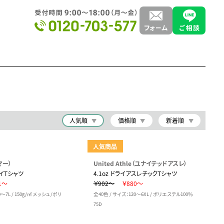
人気順
価格順
新着順
人気商品
マー）
United Athle（ユナイテッドアスレ）
イTシャツ
4.1oz ドライアスレチックTシャツ
1～
￥902～
￥880～
0～7L / 150g/㎡ メッシュ/ポリ
全40色 / サイズ：120～6XL / ポリエステル100％
75D