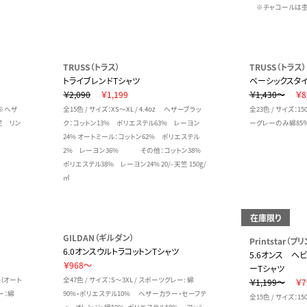
※チャコールは
TRUSS（トラス）
TRUSS（トラス）
トライブレンドTシャツ
ベーシックスタイ
￥2,090
￥1,199
￥1,430～
￥8
0％※ヘザ
全15色 / サイズ：XS～XL / 4.4oz ヘザーブラッ
全23色 / サイズ：15
竺 リン
ク：コットン13% ポリエステル63% レーヨン
ーグレーのみ綿85％
24% オートミール：コットン62% ポリエステル
2% レーヨン36% その他：コットン38%
ポリエステル38% レーヨン24% 20/- 天竺 150g/
㎡
在庫限り
GILDAN（ギルダン）
Printstar（
6.0オンスウルトラコットンTシャツ
5.6オンス ヘ
￥968～
ーTシャツ
0％（オート
全47色 / サイズ：S～3XL / スポーツグレー: 綿
￥1,199～
￥7
ー：綿
90%・ポリエステル10% ヘザーカラー・セーフテ
全15色 / サイズ：150～