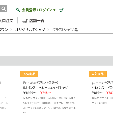
会員登録 / ログイン
▼
大口注文
店舗一覧
スワン
オリジナルTシャツ
クラスtシャツ 紫
人気商品
人気商品
）
Printstar（プリントスター）
glimmer（グリ
5.6オンス ヘビーウェイトTシャツ
4.4オンス ドラ
￥1,199～
￥748～
￥869～
￥78
ミコーマ
全47色 / サイズ：100～150、WＭ～WL、XS～5XL /
全56色 / サイズ：10
トミール:
5.6Oz 17/1天竺 綿100％ ※杢グレー：綿80％
エステル100%
90%、
ポリエステル20％、アッシュ：綿95％ ポリエステル