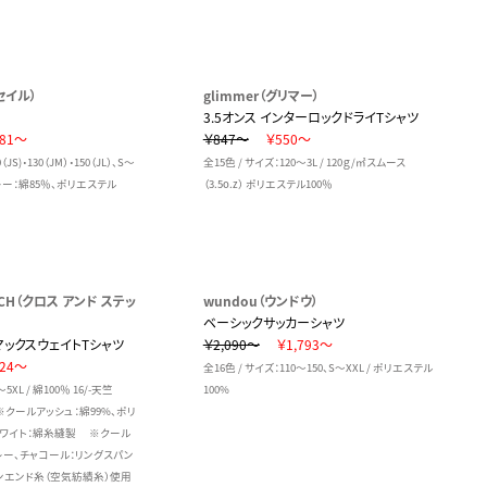
イセイル）
glimmer（グリマー）
3.5オンス インターロックドライTシャツ
81～
￥847～
￥550～
JS)・130（JM）・150（JL）、S～
全15色 / サイズ：120～3L / 120ｇ/㎡スムース
杢グレー：綿85％、ポリエステル
（3.5o.z） ポリエステル100％
ITCH（クロス アンド ステッ
wundou（ウンドウ）
ベーシックサッカーシャツ
ックスウェイトTシャツ
￥2,090～
￥1,793～
24～
全16色 / サイズ：110～150、S～XXL / ポリエステル
～5XL / 綿100％ 16/-天竺
100%
） ※クールアッシュ：綿99%、ポリ
ワイト：綿糸縫製 ※クール
レー、チャコール：リングスパン
エンド糸（空気紡績糸）使用