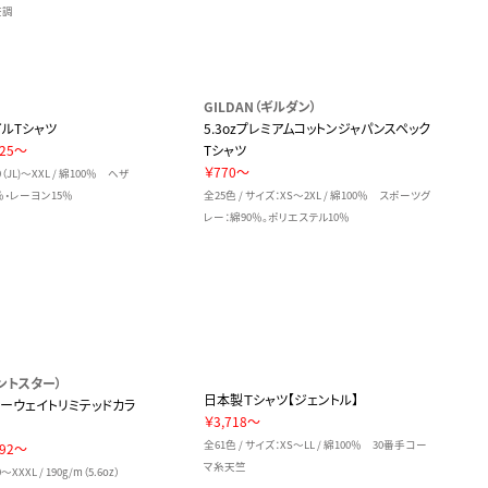
杢調
GILDAN（ギルダン）
ルTシャツ
5.3ozプレミアムコットンジャパンスペック
25～
Tシャツ
￥770～
0（JL)～XXL / 綿100％ ヘザ
・レーヨン15％
全25色 / サイズ：XS～2XL / 綿100％ スポーツグ
レー：綿90％。ポリエステル10％
プリントスター）
日本製Ｔシャツ【ジェントル】
ビーウェイトリミテッドカラ
￥3,718～
全61色 / サイズ：XS～LL / 綿100％ 30番手コー
92～
マ糸天竺
XXXL / 190g/m（5.6oz）