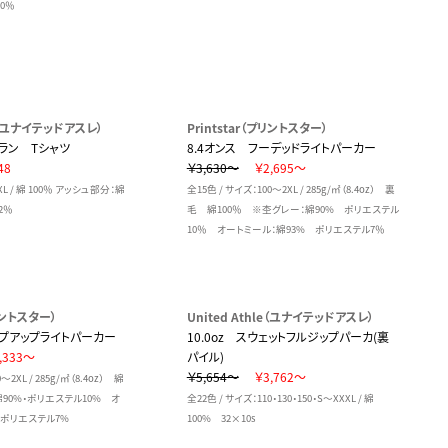
00％
le（ユナイテッドアスレ）
Printstar（プリントスター）
グラン Tシャツ
8.4オンス フーデッドライトパーカー
48
￥3,630～
￥2,695～
XL / 綿 100％ アッシュ部分：綿
全15色 / サイズ：100～2XL / 285g/㎡（8.4oz） 裏
2％
毛 綿100％ ※杢グレー：綿90% ポリエステル
10％ オートミール：綿93% ポリエステル7％
プリントスター）
United Athle（ユナイテッドアスレ）
ップアップライトパーカー
10.0oz スウェットフルジップパーカ(裏
,333～
パイル)
￥5,654～
￥3,762～
～2XL / 285g/㎡（8.4oz） 綿
綿90%・ポリエステル10% オ
全22色 / サイズ：110・130・150・S～XXXL / 綿
・ポリエステル7%
100% 32×10s