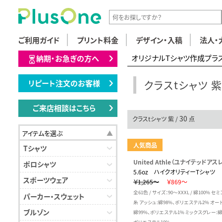
ご利用ガイド
プリント料金
デザイン・入稿
法人・
オリジナルTシャツ作成プラ
納期・お急ぎの方へ
クラスtシャツ 紫
リピート注文のお客様
ご来店相談はこちら
30
クラスtシャツ 紫 /
点
アイテムを選ぶ
人気商品
Tシャツ
United Athle（ユナイテッドアスレ
ポロシャツ
5.6oz ハイクオリティーTシャツ
スポーツウェア
￥1,265～
￥869～
全61色 / サイズ：90～XXXL / 綿100% セ
パーカー・スウェット
糸 アッシュ:綿98%、ポリエステル2% オー
ブルゾン
綿99%、ポリエステル1% ミックスグレー:綿