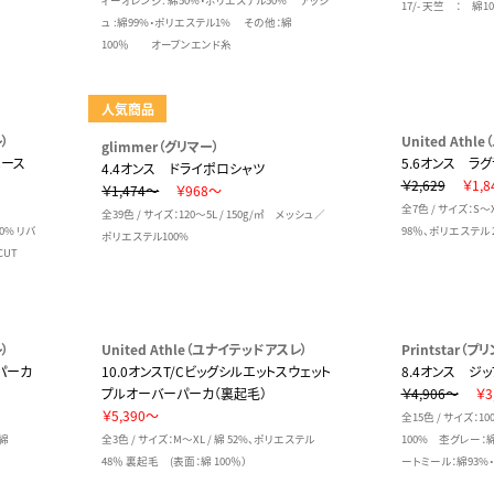
ィーオレンジ: 綿50%・ポリエステル50% アッシ
17/- 天竺 ： 綿1
ュ :綿99%・ポリエステル1% その他：綿
100％ オープンエンド糸
人気商品
）
United Ath
glimmer（グリマー）
ベース
5.6オンス ラ
4.4オンス ドライポロシャツ
￥2,629
￥1,8
￥1,474～
￥968～
全7色 / サイズ：S～
全39色 / サイズ：120～5L / 150g/㎡ メッシュ／
00% リバ
98％、ポリエステル 
ポリエステル100%
CUT
）
United Athle（ユナイテッドアスレ）
Printstar（
パーカ
10.0オンスT/Cビッグシルエットスウェット
8.4オンス ジ
プルオーバーパーカ（裏起毛）
￥4,906～
￥3
￥5,390～
全15色 / サイズ：100
 綿
全3色 / サイズ：M～XL / 綿 52%、ポリエステル
100% 杢グレー：
48％ 裏起毛 (表面：綿 100％）
ートミール：綿93%