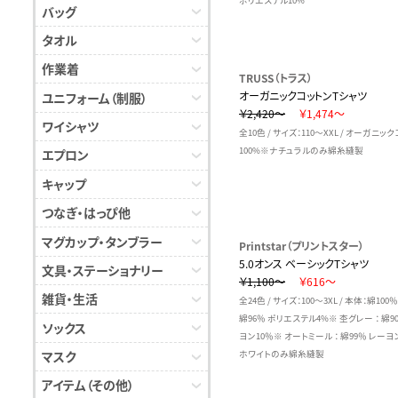
ポリエステル10%
バッグ
タオル
作業着
TRUSS（トラス）
オーガニックコットンTシャツ
ユニフォーム（制服）
￥2,420～
￥1,474～
ワイシャツ
全10色 / サイズ：110～XXL / オーガニッ
100%※ナチュラルのみ綿糸縫製
エプロン
キャップ
つなぎ・はっぴ他
マグカップ・タンブラー
Printstar（プリントスター）
5.0オンス ベーシックTシャツ
文具・ステーショナリー
￥1,100～
￥616～
雑貨・生活
全24色 / サイズ：100～3XL / 本体：綿100
綿96％ ポリエステル4%※ 杢グレー ： 綿9
ソックス
ヨン10％※ オートミール ： 綿99％ レーヨ
マスク
ホワイトのみ綿糸縫製
アイテム（その他）