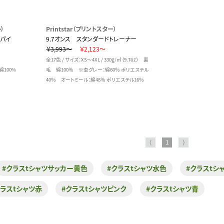
）
Printstar（プリントスター）
裏パイ
9.7オンス スタンダードトレーナー
￥3,993～
￥2,123～
全17色 / サイズ：XS～4XL / 330g/㎡（9.7oz） 裏
 綿100%
毛 綿100％ ※杢グレー：綿60％ ポリエステル
40％ オートミール：綿48％ ポリエステル16％
⟨
1
⟩
#クラスtシャツサッカー黄色
#クラスtシャツ水色
#クラスtシ
クラスtシャツ赤
#クラスtシャツピンク
#クラスtシャツ青