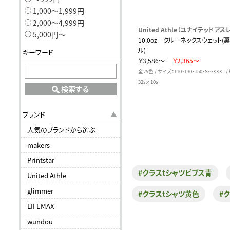
1,000〜1,999円
2,000〜4,999円
United Athle（ユナイテッドアスレ
5,000円〜
10.0oz クルーネックスウェット(
ル)
キーワード
￥3,586～
￥2,365～
全25色 / サイズ：110・130・150・S～XXXL /
32s×10s
検索する
ブランド
人気のブランドから選ぶ
makers
Printstar
#クラスtシャツビブス青
United Athle
glimmer
#クラスtシャツ黄色
#
LIFEMAX
wundou