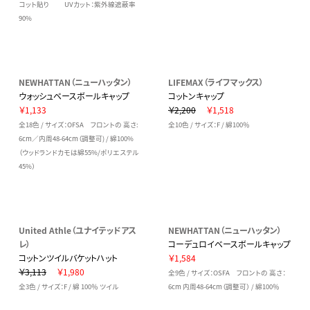
コット貼り UVカット：紫外線遮蔽率
90%
NEWHATTAN（ニューハッタン）
LIFEMAX（ライフマックス）
ウォッシュベースボールキャップ
コットンキャップ
￥1,133
￥2,200
￥1,518
全18色 / サイズ：OFSA フロントの 高さ:
全10色 / サイズ：F / 綿100％
6cm／内周48-64cm（調整可) / 綿100%
（ウッドランドカモは綿55%/ポリエステル
45%）
United Athle（ユナイテッドアス
NEWHATTAN（ニューハッタン）
レ）
コーデュロイベースボールキャップ
コットンツイルバケットハット
￥1,584
￥3,113
￥1,980
全9色 / サイズ：OSFA フロントの 高さ：
全3色 / サイズ：F / 綿 100％ ツイル
6cm 内周48-64cm（調整可） / 綿100％