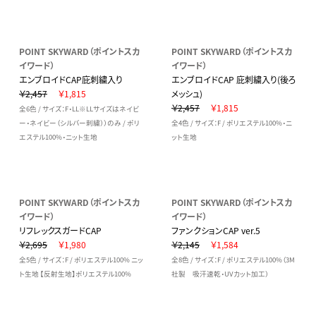
POINT SKYWARD（ポイントスカ
POINT SKYWARD（ポイントスカ
イワード）
イワード）
エンブロイドCAP庇刺繍入り
エンブロイドCAP 庇刺繍入り(後ろ
￥2,457
￥1,815
メッシュ)
￥2,457
￥1,815
全6色 / サイズ：F・LL※LLサイズはネイビ
ー・ネイビー（シルバー刺繍））のみ / ポリ
全4色 / サイズ：F / ポリエステル100%・ニ
エステル100%・ニット生地
ット生地
POINT SKYWARD（ポイントスカ
POINT SKYWARD（ポイントスカ
イワード）
イワード）
リフレックスガードCAP
ファンクションCAP ver.5
￥2,695
￥1,980
￥2,145
￥1,584
全5色 / サイズ：F / ポリエステル100% ニッ
全8色 / サイズ：F / ポリエステル100%（3M
ト生地 【反射生地】ポリエステル100%
社製 吸汗速乾・UVカット加工）