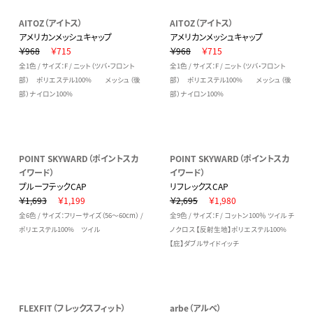
AITOZ（アイトス）
AITOZ（アイトス）
アメリカンメッシュキャップ
アメリカンメッシュキャップ
￥968
￥715
￥968
￥715
全1色 / サイズ：F / ニット（ツバ・フロント
全1色 / サイズ：F / ニット（ツバ・フロント
部） ポリエステル100% メッシュ（後
部） ポリエステル100% メッシュ（後
部）ナイロン100%
部）ナイロン100%
POINT SKYWARD（ポイントスカ
POINT SKYWARD（ポイントスカ
イワード）
イワード）
プルーフテックCAP
リフレックスCAP
￥1,693
￥1,199
￥2,695
￥1,980
全6色 / サイズ：フリーサイズ（56～60cm） /
全9色 / サイズ：F / コットン100％ ツイル チ
ポリエステル100% ツイル
ノクロス 【反射生地】ポリエステル100%
【庇】ダブルサイドイッチ
FLEXFIT（フレックスフィット）
arbe（アルベ）