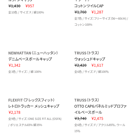
￥1,430
￥957
コットンツイルCAP
￥1,760
￥1,287
全10色 / サイズ：F / 綿100%
全7色 / サイズ：フリーサイズ（56～60cm) /
コットン100%
NEWHATTAN（ニューハッタン）
TRUSS（トラス）
デニムベースボールキャップ
ウォッシュドキャップ
￥1,342
￥2,420
￥1,617
全3色 / サイズ： / 綿 100%
全6色 / サイズ：F / 綿100％
FLEXFIT（フレックスフィット）
TRUSS（トラス）
レトロトラッカー メッシュキャップ
OTTO CAP6パネルミッドプロファ
￥2,178
イルベースボール
￥3,740
￥2,475
全9色 / サイズ：ONE SIZE FIT ALL (OSFA)
/ ポリエステル65% 綿35%
全6色 / サイズ：F / アクリル85％、ウール
15％