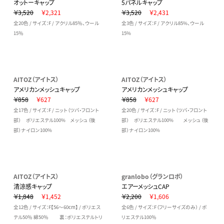
オットーキャップ
5パネルキャップ
￥3,520
￥2,321
￥3,520
￥2,431
全20色 / サイズ：F / アクリル85％、ウール
全3色 / サイズ：F / アクリル85%、ウール
15％
15%
AITOZ（アイトス）
AITOZ（アイトス）
アメリカンメッシュキャップ
アメリカンメッシュキャップ
￥858
￥627
￥858
￥627
全17色 / サイズ：F / ニット（ツバ・フロント
全20色 / サイズ：F / ニット（ツバ・フロント
部） ポリエステル100% メッシュ（後
部） ポリエステル100% メッシュ（後
部）ナイロン100%
部）ナイロン100%
AITOZ（アイトス）
granlobo（グランロボ）
清涼感キャップ
エアーメッシュCAP
￥1,848
￥1,452
￥2,200
￥1,606
全12色 / サイズ：F【56～60cm】 / ポリエス
全6色 / サイズ：F（フリーサイズのみ） / ポ
テル50％ 綿50％ 裏：ポリエステルトリ
リエステル100％