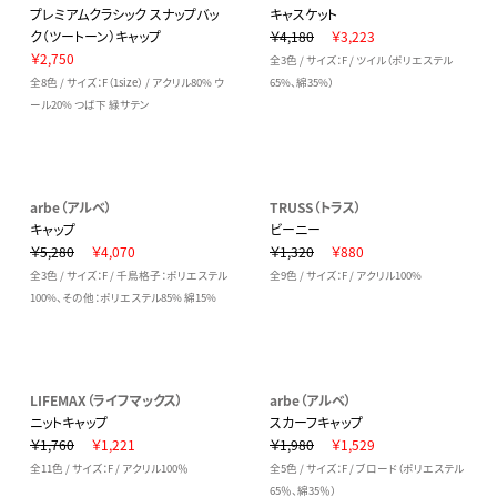
プレミアムクラシック スナップバッ
キャスケット
ク（ツートーン）キャップ
￥4,180
￥3,223
￥2,750
全3色 / サイズ：F / ツイル（ポリエステル
全8色 / サイズ：F（1size） / アクリル80% ウ
65%、綿35%）
ール20% つば下 緑サテン
arbe（アルベ）
TRUSS（トラス）
キャップ
ビーニー
￥5,280
￥4,070
￥1,320
￥880
全3色 / サイズ：F / 千鳥格子：ポリエステル
全9色 / サイズ：F / アクリル100%
100%、その他：ポリエステル85% 綿15%
LIFEMAX（ライフマックス）
arbe（アルベ）
ニットキャップ
スカーフキャップ
￥1,760
￥1,221
￥1,980
￥1,529
全11色 / サイズ：F / アクリル100％
全5色 / サイズ：F / ブロード（ポリエステル
65％、綿35％）