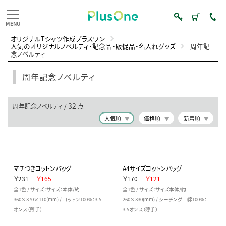
オリジナルTシャツ作成プラスワン
人気のオリジナルノベルティ・記念品・販促品・名入れグッズ
周年記
念ノベルティ
周年記念ノベルティ
32
周年記念ノベルティ /
点
人気順
価格順
新着順
マチつきコットンバッグ
A4サイズコットンバッグ
￥231
￥165
￥170
￥121
全1色 / サイズ：サイズ：本体/約
全1色 / サイズ：サイズ本体/約
360×370×110(mm) / コットン100%：3.5
260×330(mm) / シーチング 綿100%：
オンス（薄手）
3.5オンス（薄手）