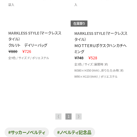
袋入
入
在庫限り
MARKLESS STYLE（マークレスス
MARKLESS STYLE（マークレスス
タイル）
タイル）
クルリト デイリーバッグ
ＭＯＴＴＥＲＵポケスクハンカチヘ
￥880
￥726
ミング
￥748
￥528
全9色 / サイズ：F / ポリエステル
全3色 / サイズ：展開時：約
W380×H350（mm）、折りたたみ時：約
W90×H110（mm） / ポリエステル
⟨
1
⟩
#サッカーノベルティ
#ノベルティ記念品