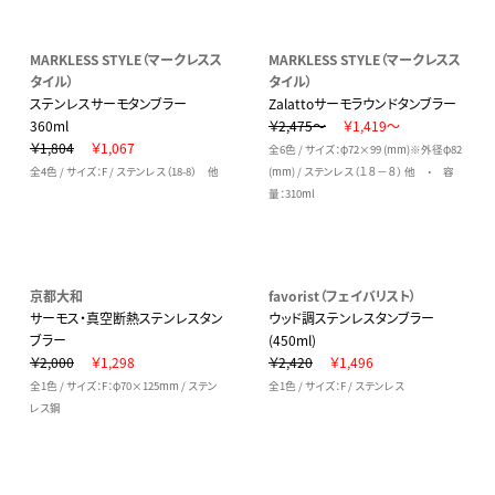
MARKLESS STYLE（マークレスス
MARKLESS STYLE（マークレスス
タイル）
タイル）
ステンレスサーモタンブラー
Zalattoサーモラウンドタンブラー
360ml
￥2,475～
￥1,419～
￥1,804
￥1,067
全6色 / サイズ：φ72×99 (mm)※外径φ82
全4色 / サイズ：F / ステンレス（18-8） 他
(mm) / ステンレス（１８－８） 他 ・ 容
量：310ml
京都大和
favorist（フェイバリスト）
サーモス・真空断熱ステンレスタン
ウッド調ステンレスタンブラー
ブラー
(450ml)
￥2,000
￥1,298
￥2,420
￥1,496
全1色 / サイズ：F：φ70×125mm / ステン
全1色 / サイズ：F / ステンレス
レス鋼