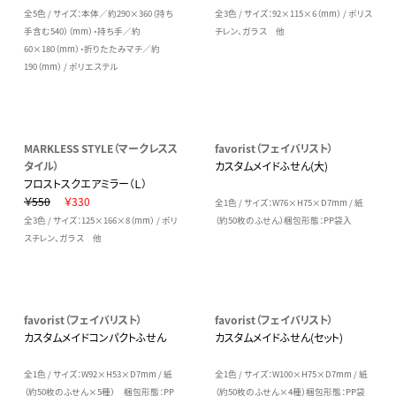
全5色 / サイズ：本体／約290×360（持ち
全3色 / サイズ：92×115×6（mm） / ポリス
手含む540）（mm）・持ち手／約
チレン、ガラス 他
60×180（mm）・折りたたみマチ／約
190（mm） / ポリエステル
MARKLESS STYLE（マークレスス
favorist（フェイバリスト）
タイル）
カスタムメイドふせん(大)
フロストスクエアミラー（Ｌ）
￥550
￥330
全1色 / サイズ：W76×H75×D7mm / 紙
全3色 / サイズ：125×166×8（mm） / ポリ
（約50枚のふせん）梱包形態：PP袋入
スチレン、ガラス 他
favorist（フェイバリスト）
favorist（フェイバリスト）
カスタムメイドコンパクトふせん
カスタムメイドふせん(セット)
全1色 / サイズ：W92×H53×D7mm / 紙
全1色 / サイズ：W100×H75×D7mm / 紙
（約50枚のふせん×5種） 梱包形態：PP
（約50枚のふせん×4種）梱包形態：PP袋