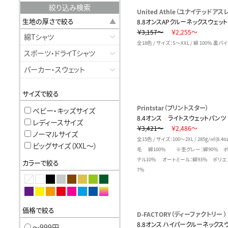
絞り込み検索
United Athle（ユナイテッドアスレ
生地の厚さで絞る
8.8オンスAPクルーネックスウェット
￥3,157～
￥2,255～
綿Tシャツ
全18色 / サイズ：S～XXL / 綿 100％ 裏パ
スポーツ・ドライTシャツ
パーカー・スウェット
サイズで絞る
Printstar（プリントスター）
ベビー・キッズサイズ
8.4オンス ライトスウェットパンツ
レディースサイズ
￥3,421～
￥2,486～
ノーマルサイズ
全15色 / サイズ：100～2XL / 285g/㎡(8.4
ビッグサイズ（XXL〜）
毛 綿100％ ※杢グレー：綿90％ 
テル10％ オートミール：綿93％ ポリエ
カラーで絞る
7％
価格で絞る
D-FACTORY（ディーファクトリー ）
8.8オンス ハイパークルーネックス
〜999円