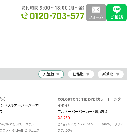
手
人気順
価格順
新着順
ダン）
COLORTONE TIE DYE（カラートーンタ
ブレンドプルオーバーパーカ
イダイ）
ズ
プルオーバーパーカー（裏起毛）
￥8,250
160) / 綿50％、ポリエステル
全8色 / サイズ：S～XL / 8.5oz 綿80％ ポリエ
1ブランド「GILDAN」の ジュニア
ステル20％