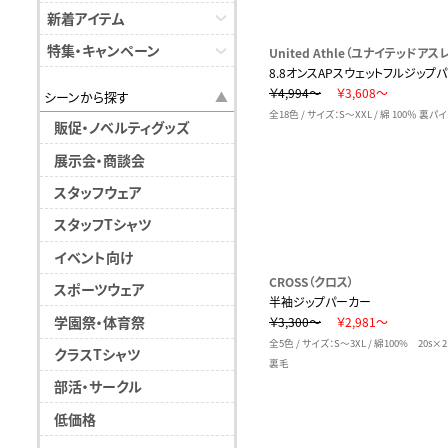
新着アイテム
特集・キャンペーン
United Athle（ユナイテッドアスレ
8.8オンスAPスウェットフルジップ
￥4,994～
￥3,608～
シーンから探す
全18色 / サイズ：S～XXL / 綿 100％ 裏パ
販促・ノベルティグッズ
展示会・商談会
スタッフウェア
スタッフTシャツ
イベント向け
CROSS（クロス）
スポーツウェア
半袖ジップパーカー
学園祭・体育祭
￥3,300～
￥2,981～
全5色 / サイズ：S～3XL / 綿100% 20s×
クラスTシャツ
裏毛
部活・サークル
低価格