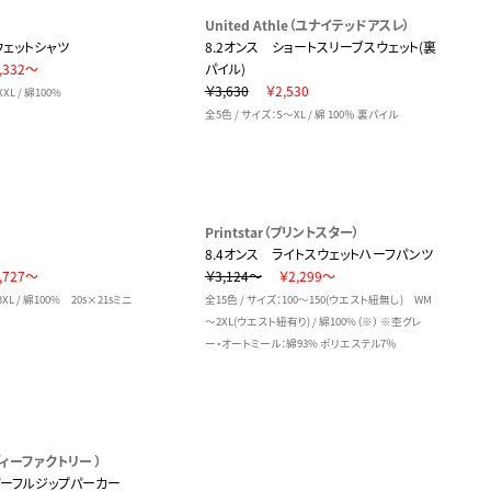
United Athle（ユナイテッドアスレ）
ェットシャツ
8.2オンス ショートスリーブスウェット(裏
,332～
パイル)
￥3,630
￥2,530
XL / 綿100%
全5色 / サイズ：S～XL / 綿 100％ 裏パイル
）
Printstar（プリントスター）
8.4オンス ライトスウェットハーフパンツ
,727～
￥3,124～
￥2,299～
XL / 綿100% 20s×21sミニ
全15色 / サイズ：100～150(ウエスト紐無し) WM
～2XL(ウエスト紐有り) / 綿100%（※） ※杢グレ
ー・オートミール：綿93% ポリエステル7％
ディーファクトリー ）
イパーフルジップパーカー