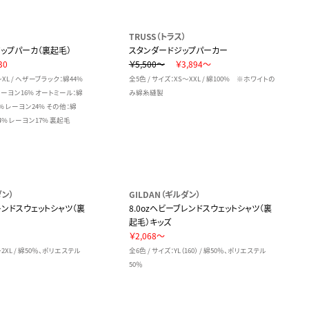
TRUSS（トラス）
ップパーカ（裏起毛）
スタンダードジップパーカー
30
￥5,500～
￥3,894～
～XL / ヘザーブラック：綿44%
全5色 / サイズ：XS～XXL / 綿100% ※ホワイトの
レーヨン16% オートミール：綿
み綿糸縫製
% レーヨン24% その他：綿
4% レーヨン17% 裏起毛
ダン）
GILDAN（ギルダン）
ブレンドスウェットシャツ（裏
8.0ozヘビーブレンドスウェットシャツ（裏
起毛）キッズ
￥2,068～
～2XL / 綿50％、ポリエステル
全6色 / サイズ：YL（160） / 綿50％、ポリエステル
50％