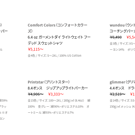
）
Comfort Colors（コンフォートカラー
wundou（ウン
ーパー
ズ）
コーチングパー
6.4 oz ガーメントダイ ライトウェイト フー
￥6,490
￥5,5
デッド スウェットシャツ
全3色 / サイズ：XS
￥5,115～
イル
ーヨン14％ ポリウ
全4色 / サイズ：S～2XL / 100% US Cotton
Printstar（プリントスター）
glimmer（グリ
8.4オンス ジップアップライトパーカー
4.4オンス ド
￥4,906～
￥3,333～
￥2,519～
￥1
 綿59%
全15色 / サイズ：100～2XL / 285g/㎡（8.4oz） 綿
全14色 / サイズ：S
ブラッ
100% 杢グレー：綿90%・ポリエステル10% オ
150g/㎡ メッシュ（4.
% ※オ
ートミール：綿93%・ポリエステル7%
ヨン