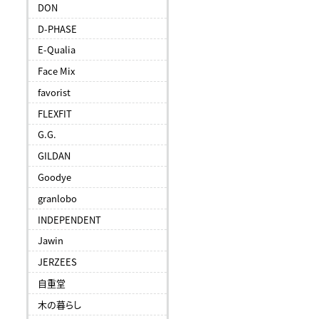
DON
D-PHASE
E-Qualia
Face Mix
favorist
FLEXFIT
G.G.
GILDAN
Goodye
granlobo
INDEPENDENT
Jawin
JERZEES
自重堂
木の暮らし