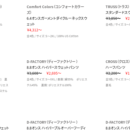
）
Comfort Colors（コンフォートカラー
TRUSS（トラス）
ズ）
スタンダードスウ
6.4オンスガーメントダイクルーネックスウ
￥3,850～
￥2
ェット
イル
全4色 / サイズ：S～X
￥4,312～
全4色 / サイズ：S～2XL / 100% US Cotton
D-FACTORY（ディーファクトリー ）
CROSS（クロス
8.8オンス ハイパースウェットパンツ
ハーフパンツ
￥3,608～
￥2,695～
￥2,200～
￥1
oz) 裏
全4色 / サイズ：S～XXL / 表側：綿55％ ポリエス
全5色 / サイズ：S～3
ポリエス
テル45％ 裏側：ポリエステル100％
裏毛
ステル
D-FACTORY（ディーファクトリー ）
D-FACTORY（
ウェット
8.8オンス ハイパープルオーバーフーディ
8.8オンス ハ