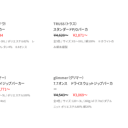
ドウ）
TRUSS（トラス）
カー
スタンダードP/Oパーカ
44
￥4,620～
￥2,871～
～3XL / ポリエステル82％ レ
全5色 / サイズ：XS～XXL / 綿100% ※ホワイトの
レタン4％ 8.8オンス
み綿糸縫製
マー）
glimmer（グリマー）
ライジップパーカー
7.7オンス ドライスウェットジップパーカ
,771～
ー
￥4,543～
￥3,069～
S～5L / ポリエステル100％
4oz)
全4色 / サイズ：120～3L / 260g/㎡（7.7oz）ダブル
ニット ポリエステル80％ 綿20％