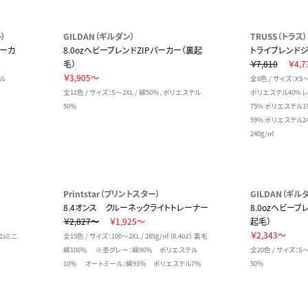
）
GILDAN（ギルダン）
TRUSS（トラス）
パーカ
8.0ozヘビーブレンドZIPパーカー（裏起
トライブレンドジ
毛）
￥7,810
￥4,7
￥3,905～
イル
全8色 / サイズ：XS
全11色 / サイズ：S～2XL / 綿50％、ポリエステル
ポリエステル40% 
50％
75% ポリエステル1
59% ポリエステル2
240g/㎡
Printstar（プリントスター）
GILDAN（ギル
8.4オンス クルーネックライトトレーナー
8.0ozヘビー
￥2,827～
￥1,925～
起毛）
￥2,343～
21sミニ
全15色 / サイズ：100～2XL / 285g/㎡（8.4oz） 裏毛
綿100％ ※杢グレー：綿90％ ポリエステル
全20色 / サイズ：S
10％ オートミール：綿93％ ポリエステル7％
50％