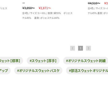
ー
￥4,510～
￥3
￥3,850～
￥2,871～
 ポリエス
全4色 / サイズ：S～
全4色 / サイズ：S～XXL / 表側：綿55％ ポリエス
テル45％ 裏側：ポリ
テル45％ 裏側：ポリエステル100％
⟨
1
⟩
ウェット【標準】
#スウェット【厚手】
#オリジナルスウェット刺繍
アップ
#オリジナルスウェットバスケ
#部活スウェットオリジナ