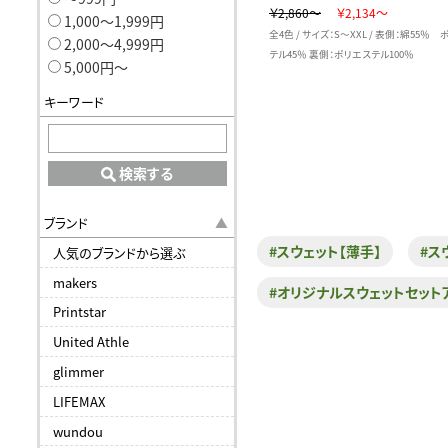
￥2,860～
￥2,134～
1,000〜1,999円
全4色 / サイズ：S～XXL / 表側：綿55％
2,000〜4,999円
テル45％ 裏側：ポリエステル100％
5,000円〜
キーワード
検索する
ブランド
#スウェット【薄手】
#ス
人気のブランドから選ぶ
makers
#オリジナルスウェットセット
Printstar
United Athle
glimmer
LIFEMAX
wundou