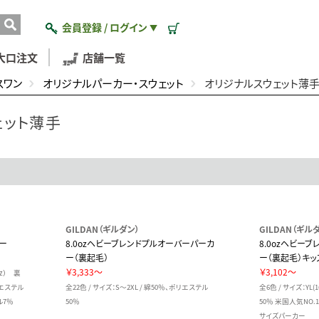
会員登録 / ログイン
▼
大口注文
店舗一覧
スワン
オリジナルパーカー・スウェット
オリジナルスウェット薄
ェット薄手
GILDAN（ギルダン）
GILDAN（ギル
カー
8.0ozヘビーブレンドプルオーバーパーカ
8.0ozヘビー
ー（裏起毛）
ー（裏起毛）キッ
￥3,333～
￥3,102～
4oz） 裏
エステル
全22色 / サイズ：S～2XL / 綿50％、ポリエステル
全6色 / サイズ：YL(
ル7％
50％
50％ 米国人気NO.
サイズパーカー