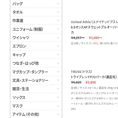
バッグ
タオル
作業着
United Athle（ユナイテッドアスレ
8.8オンスAPスウェットプルオーバ
ユニフォーム（制服）
カ
ワイシャツ
￥4,257～
￥3,080～
全18色 / サイズ：S～XXL / 綿 100％ 裏パ
エプロン
キャップ
つなぎ・はっぴ他
マグカップ・タンブラー
TRUSS（トラス）
トライブレンドP/Oパーカ（裏起毛）
文具・ステーショナリー
￥6,820
￥3,696
雑貨・生活
全8色 / サイズ：XS～XL / 裏起毛 240g/㎡
ポリエステル24% レーヨン17% ※ヘザー
ソックス
ク…綿44% ポリエステル40% レーヨン16
ートミール…綿75% ポリエステル1% レー
マスク
24%
アイテム（その他）