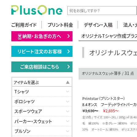
ご利用ガイド
プリント料金
デザイン・入稿
法人・
オリジナルTシャツ作成プラ
納期・お急ぎの方へ
オリジナルスウ
リピート注文のお客様
ご来店相談はこちら
31
オリジナルスウェット薄手 /
点
アイテムを選ぶ
Tシャツ
Printstar（プリントスター）
ポロシャツ
8.4オンス フーデッドライトパー
￥3,630～
￥2,695～
スポーツウェア
全15色 / サイズ：100～2XL / 285g/㎡（8.
パーカー・スウェット
毛 綿100％ ※杢グレー：綿90% ポリ
10％ オートミール：綿93% ポリエステ
ブルゾン