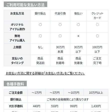
ご利用可能な支払い方法
お支払方法
銀行振込
代金引換
後払い
クレジット
カード
オリジナル
○
○
○
◯
アイテム制作
無地
○
○
✕
○
アイテム購入
上限額
なし
30万円
30万円
100万円
未満
以下
以下
支払いの
商品
商品
商品
ご注文
タイミング
発送前
到着時
到着後
完了時
お支払い方法に関する詳細は「お支払い方法」をご覧ください。
各種手数料
ご注文金額
～1万円
～3万円
～10万円
10万円以上
銀行振込
ご利用の金融機関により異なります
代引手数料
440円
550円
990円
1,430円