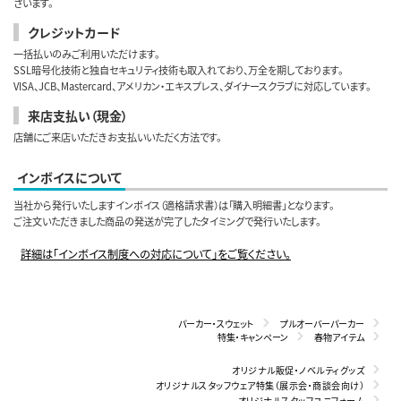
ざいます。
クレジットカード
一括払いのみご利用いただけます。
SSL暗号化技術と独自セキュリティ技術も取入れており、万全を期しております。
VISA、JCB、Mastercard、アメリカン・エキスプレス、ダイナースクラブに対応しています。
来店支払い（現金）
店舗にご来店いただきお支払いいただく方法です。
インボイスについて
当社から発行いたしますインボイス（適格請求書）は「購入明細書」となります。
ご注文いただきました商品の発送が完了したタイミングで発行いたします。
詳細は「インボイス制度への対応について」をご覧ください。
パーカー・スウェット
プルオーバーパーカー
特集・キャンペーン
春物アイテム
オリジナル販促・ノベルティグッズ
オリジナルスタッフウェア特集（展示会・商談会向け）
オリジナルスタッフユニフォーム