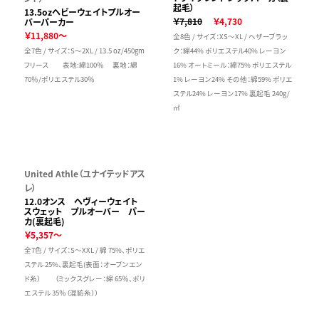
起毛）
13.5ozヘビーウェイトプルオー
￥7,810
￥4,730
バーパーカー
￥11,880～
全8色 / サイズ：XS～XL / ヘザーブラッ
全7色 / サイズ：S～2XL / 13.5 oz/450gm
ク：綿44% ポリエステル40% レーヨン
フリース 表地:綿100％ 裏地：綿
16% オートミール：綿75% ポリエステル
70％/ポリエステル30％
1% レーヨン24% その他：綿59% ポリエ
ステル24% レーヨン17% 裏起毛 240g/
㎡
United Athle（ユナイテッドアス
レ）
12.0オンス ヘヴィーウェイト
スウェット プルオーバー パー
カ(裏起毛)
￥5,357～
全7色 / サイズ：S～XXL / 綿 75%、ポリエ
ステル 25%、裏起毛(表面：オープンエン
ド糸） （ミックスグレー：綿 65％、ポリ
エステル 35％（混紡糸））