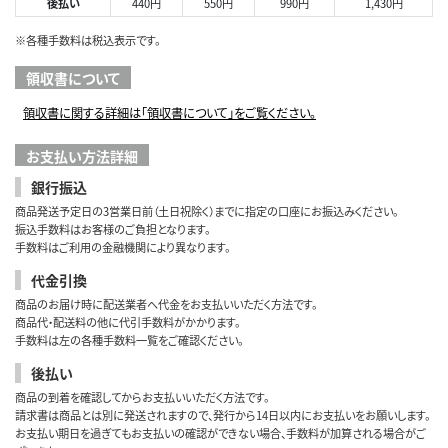
後払い
440円
550円
990円
1,430円
※各種手数料は税込表示です。
領収書について
領収書に関する詳細は「領収書について」をご覧ください。
お支払い方法詳細
銀行振込
商品発送予定日の3営業日前（土日祝除く）までに指定の口座にお振込みください。
振込手数料はお客様のご負担となります。
手数料はご利用の金融機関により異なります。
代金引換
商品のお届け時に配送業者へ代金をお支払いいただく方法です。
商品代・配送料の他に代引手数料がかかります。
手数料は左の各種手数料一覧をご確認ください。
後払い
商品の到着を確認してからお支払いいただく方法です。
請求書は商品とは別に発送されますので、発行から14日以内にお支払いをお願いします。
お支払い期日を過ぎてもお支払いの確認ができない場合、手数料が加算される場合がご