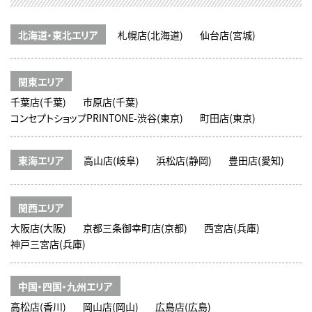
北海道・東北エリア
札幌店(北海道)
仙台店(宮城)
関東エリア
千葉店(千葉)
市原店(千葉)
コンセプトショップPRINTONE-渋谷(東京)
町田店(東京)
東海エリア
高山店(岐阜)
浜松店(静岡)
豊田店(愛知)
関西エリア
大阪店(大阪)
京都三条御幸町店(京都)
西宮店(兵庫)
神戸三宮店(兵庫)
中国・四国・九州エリア
高松店(香川)
岡山店(岡山)
広島店(広島)