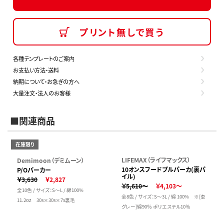
プリント無しで買う
各種テンプレートのご案内
お支払い方法・送料
納期について・お急ぎの方へ
大量注文・法人のお客様
■関連商品
在庫限り
LIFEMAX（ライフマックス）
Demimoon（デミムーン）
10オンスフードプルパーカ(裏パ
P/Oパーカー
イル)
￥3,630
￥2,827
￥5,610～
￥4,103～
全10色 / サイズ：S～L / 綿100%
全8色 / サイズ：S～3L / 綿 100% ※[杢
11.2oz 30s×30s×7s裏毛
グレー]綿90％ ポリエステル10％