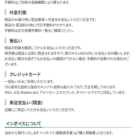
手数料はご利用の金融機関により異なります。
代金引換
商品のお届け時に配送業者へ代金をお支払いいただく方法です。
商品代・配送料の他に代引手数料がかかります。
手数料は左の各種手数料一覧をご確認ください。
後払い
商品の到着を確認してからお支払いいただく方法です。
請求書は商品とは別に発送されますので、発行から14日以内にお支払いをお願いします。
お支払い期日を過ぎてもお支払いの確認ができない場合、手数料が加算される場合がご
ざいます。
クレジットカード
一括払いのみご利用いただけます。
SSL暗号化技術と独自セキュリティ技術も取入れており、万全を期しております。
VISA、JCB、Mastercard、アメリカン・エキスプレス、ダイナースクラブに対応しています。
来店支払い（現金）
店舗にご来店いただきお支払いいただく方法です。
インボイスについて
当社から発行いたしますインボイス（適格請求書）は「購入明細書」となります。