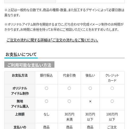
※上記は一般的な日数です。商品の種類・数量、また加工するデザインによって必要日数は
異なります。
※オリジナルアイテム制作を開始するまでに、打ち合わせや完成イメージ制作のお時間が
かかります。お時間に余裕を持ってお早めにご相談いただくことをおすすめいたします。
ご注文の流れに関する詳細は「ご注文の流れ」をご覧ください。
お支払いについて
ご利用可能な支払い方法
お支払方法
銀行振込
代金引換
後払い
クレジット
カード
オリジナル
○
○
○
◯
アイテム制作
無地
○
○
✕
○
アイテム購入
上限額
なし
30万円
30万円
100万円
未満
以下
以下
支払いの
商品
商品
商品
ご注文