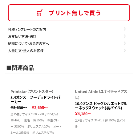
プリント無しで買う
各種テンプレートのご案内
お支払い方法・送料
納期について・お急ぎの方へ
大量注文・法人のお客様
■関連商品
Printstar（プリントスター）
United Athle（ユナイテッドアス
8.4オンス フーデッドライトパ
レ）
ーカー
10.0オンス ビッグシルエットクル
￥3,630～
￥2,695～
ーネックスウェット(裏パイル)
￥4,180～
全15色 / サイズ：100～2XL / 285g/㎡
（8.4oz） 裏毛 綿100％ ※杢グレ
全4色 / サイズ：M~XL / 綿 100％ 裏パイ
ー：綿90% ポリエステル10％ オート
ル
ミール：綿93% ポリエステル7％