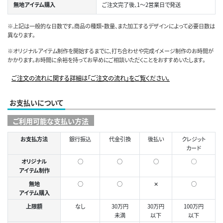
無地アイテム購入
ご注文完了後、1～2営業日で発送
※上記は一般的な日数です。商品の種類・数量、また加工するデザインによって必要日数は
異なります。
※オリジナルアイテム制作を開始するまでに、打ち合わせや完成イメージ制作のお時間が
かかります。お時間に余裕を持ってお早めにご相談いただくことをおすすめいたします。
ご注文の流れに関する詳細は「ご注文の流れ」をご覧ください。
お支払いについて
ご利用可能な支払い方法
お支払方法
銀行振込
代金引換
後払い
クレジット
カード
オリジナル
○
○
○
◯
アイテム制作
無地
○
○
✕
○
アイテム購入
上限額
なし
30万円
30万円
100万円
未満
以下
以下