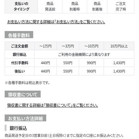
支払いの
商品
商品
商品
ご注文
タイミング
発送前
到着時
到着後
完了時
お支払い方法に関する詳細は「お支払い方法」をご覧ください。
各種手数料
ご注文金額
～1万円
～3万円
～10万円
10万円以上
銀行振込
ご利用の金融機関により異なります
代引手数料
440円
550円
990円
1,430円
後払い
440円
550円
990円
1,430円
※各種手数料は税込表示です。
領収書について
領収書に関する詳細は「領収書について」をご覧ください。
お支払い方法詳細
銀行振込
商品発送予定日の3営業日前（土日祝除く）までに指定の口座にお振込みください。