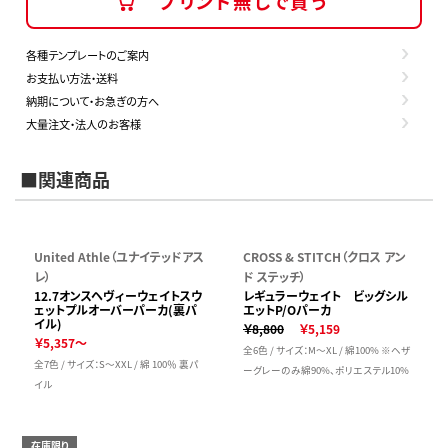
プリント無しで買う
各種テンプレートのご案内
お支払い方法・送料
納期について・お急ぎの方へ
大量注文・法人のお客様
■関連商品
United Athle（ユナイテッドアス
CROSS & STITCH（クロス アン
レ）
ド ステッチ）
12.7オンスヘヴィーウェイトスウ
レギュラーウェイト ビッグシル
ェットプルオーバーパーカ(裏パ
エットP/Oパーカ
イル)
￥8,800
￥5,159
￥5,357～
全6色 / サイズ：M～XL / 綿100% ※ヘザ
全7色 / サイズ：S～XXL / 綿 100％ 裏パ
ーグレーのみ綿90%、ポリエステル10%
イル
在庫限り