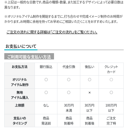
※上記は一般的な日数です。商品の種類・数量、また加工するデザインによって必要日数は
異なります。
※オリジナルアイテム制作を開始するまでに、打ち合わせや完成イメージ制作のお時間が
かかります。お時間に余裕を持ってお早めにご相談いただくことをおすすめいたします。
ご注文の流れに関する詳細は「ご注文の流れ」をご覧ください。
お支払いについて
ご利用可能な支払い方法
お支払方法
銀行振込
代金引換
後払い
クレジット
カード
オリジナル
○
○
○
◯
アイテム制作
無地
○
○
✕
○
アイテム購入
上限額
なし
30万円
30万円
100万円
未満
以下
以下
支払いの
商品
商品
商品
ご注文
タイミング
発送前
到着時
到着後
完了時