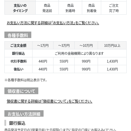
支払いの
商品
商品
商品
ご注文
タイミング
発送前
到着時
到着後
完了時
お支払い方法に関する詳細は「お支払い方法」をご覧ください。
各種手数料
ご注文金額
～1万円
～3万円
～10万円
10万円以上
銀行振込
ご利用の金融機関により異なります
代引手数料
440円
550円
990円
1,430円
後払い
440円
550円
990円
1,430円
※各種手数料は税込表示です。
領収書について
領収書に関する詳細は「領収書について」をご覧ください。
お支払い方法詳細
銀行振込
商品発送予定日の3営業日前（土日祝除く）までに指定の口座にお振込みください。