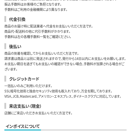
振込手数料はお客様のご負担となります。
手数料はご利用の金融機関により異なります。
代金引換
商品のお届け時に配送業者へ代金をお支払いいただく方法です。
商品代・配送料の他に代引手数料がかかります。
手数料は左の各種手数料一覧をご確認ください。
後払い
商品の到着を確認してからお支払いいただく方法です。
請求書は商品とは別に発送されますので、発行から14日以内にお支払いをお願いします。
お支払い期日を過ぎてもお支払いの確認ができない場合、手数料が加算される場合がご
ざいます。
クレジットカード
一括払いのみご利用いただけます。
SSL暗号化技術と独自セキュリティ技術も取入れており、万全を期しております。
VISA、JCB、Mastercard、アメリカン・エキスプレス、ダイナースクラブに対応しています。
来店支払い（現金）
店舗にご来店いただきお支払いいただく方法です。
インボイスについて