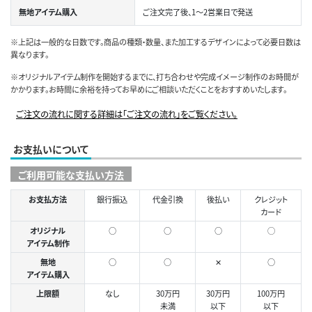
無地アイテム購入
ご注文完了後、1～2営業日で発送
※上記は一般的な日数です。商品の種類・数量、また加工するデザインによって必要日数は
異なります。
※オリジナルアイテム制作を開始するまでに、打ち合わせや完成イメージ制作のお時間が
かかります。お時間に余裕を持ってお早めにご相談いただくことをおすすめいたします。
ご注文の流れに関する詳細は「ご注文の流れ」をご覧ください。
お支払いについて
ご利用可能な支払い方法
お支払方法
銀行振込
代金引換
後払い
クレジット
カード
オリジナル
○
○
○
◯
アイテム制作
無地
○
○
✕
○
アイテム購入
上限額
なし
30万円
30万円
100万円
未満
以下
以下