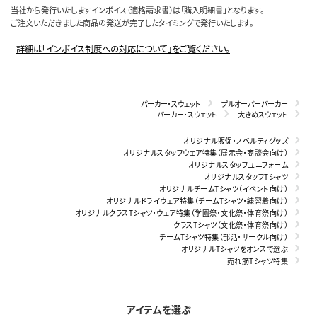
当社から発行いたしますインボイス（適格請求書）は「購入明細書」となります。
ご注文いただきました商品の発送が完了したタイミングで発行いたします。
詳細は「インボイス制度への対応について」をご覧ください。
パーカー・スウェット
プルオーバーパーカー
パーカー・スウェット
大きめスウェット
オリジナル販促・ノベルティグッズ
オリジナルスタッフウェア特集（展示会・商談会向け）
オリジナルスタッフユニフォーム
オリジナルスタッフTシャツ
オリジナルチームTシャツ（イベント向け）
オリジナルドライウェア特集（チームTシャツ・練習着向け）
オリジナルクラスTシャツ・ウェア特集（学園祭・文化祭・体育祭向け）
クラスTシャツ（文化祭・体育祭向け）
チームTシャツ特集（部活・サークル向け）
オリジナルTシャツをオンスで選ぶ
売れ筋Tシャツ特集
アイテムを選ぶ