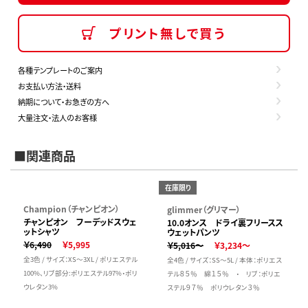
プリント無しで買う
各種テンプレートのご案内
お支払い方法・送料
納期について・お急ぎの方へ
大量注文・法人のお客様
■関連商品
在庫限り
Champion（チャンピオン）
glimmer（グリマー）
チャンピオン フーデッドスウェ
10.0オンス ドライ裏フリースス
ットシャツ
ウェットパンツ
￥6,490
￥5,995
￥5,016～
￥3,234～
全3色 / サイズ：XS～3XL / ポリエステル
全4色 / サイズ：SS～5L / 本体：ポリエス
100%、リブ部分:ポリエステル97%・ポリ
テル８５％ 綿１５％ ・ リブ：ポリエ
ウレタン3%
ステル９７％ ポリウレタン３％