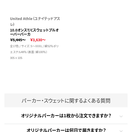
United Athle（ユナイテッドアス
レ）
10.0オンスT/Cスウェットプルオ
ーバーパーカ
￥5,445～
￥3,630～
全17色 / サイズ：S～XXXL / 綿52％ポリ
エステル48％（表面：綿100％）
30S×10S
パーカー・スウェットに関するよくある質問
オリジナルパーカーは1枚から注文できますか？
オリジナルパーカーは何日で届きますか？