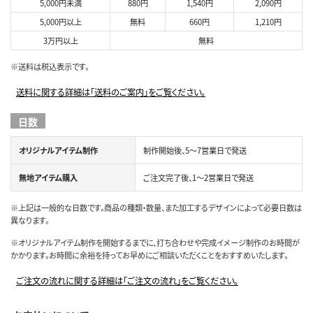
5,000円未満
880円
1,540円
2,090円
5,000円以上
無料
660円
1,210円
3万円以上
無料
※送料は税込表示です。
送料に関する詳細は「送料のご案内」をご覧ください。
日数
オリジナルアイテム制作
制作開始後、5～7営業日で発送
無地アイテム購入
ご注文完了後、1～2営業日で発送
※上記は一般的な日数です。商品の種類・数量、また加工するデザインによって必要日数は
異なります。
※オリジナルアイテム制作を開始するまでに、打ち合わせや完成イメージ制作のお時間が
かかります。お時間に余裕を持ってお早めにご相談いただくことをおすすめいたします。
ご注文の流れに関する詳細は「ご注文の流れ」をご覧ください。