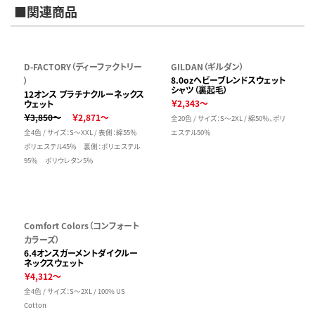
■関連商品
D-FACTORY（ディーファクトリー
GILDAN（ギルダン）
8.0ozヘビーブレンドスウェット
）
シャツ（裏起毛）
12オンス プラチナクルーネックス
￥2,343～
ウェット
￥3,850～
￥2,871～
全20色 / サイズ：S～2XL / 綿50％、ポリ
全4色 / サイズ：S～XXL / 表側：綿55％
エステル50％
ポリエステル45％ 裏側：ポリエステル
95％ ポリウレタン5％
Comfort Colors（コンフォート
カラーズ）
6.4オンスガーメントダイクルー
ネックスウェット
￥4,312～
全4色 / サイズ：S～2XL / 100% US
Cotton