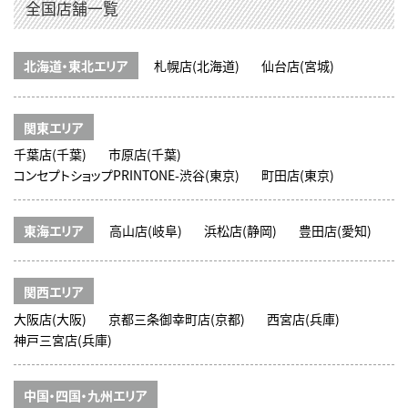
全国店舗一覧
北海道・東北エリア
札幌店(北海道)
仙台店(宮城)
関東エリア
千葉店(千葉)
市原店(千葉)
コンセプトショップPRINTONE-渋谷(東京)
町田店(東京)
東海エリア
高山店(岐阜)
浜松店(静岡)
豊田店(愛知)
関西エリア
大阪店(大阪)
京都三条御幸町店(京都)
西宮店(兵庫)
神戸三宮店(兵庫)
中国・四国・九州エリア