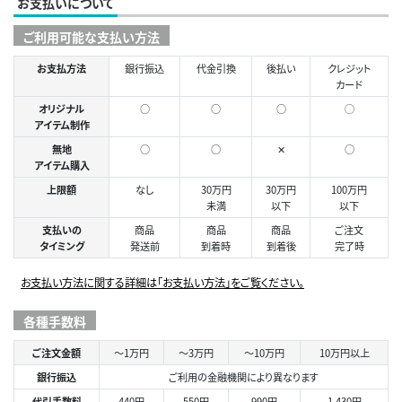
お支払いについて
ご利用可能な支払い方法
お支払方法
銀行振込
代金引換
後払い
クレジット
カード
オリジナル
○
○
○
◯
アイテム制作
無地
○
○
✕
○
アイテム購入
上限額
なし
30万円
30万円
100万円
未満
以下
以下
支払いの
商品
商品
商品
ご注文
タイミング
発送前
到着時
到着後
完了時
お支払い方法に関する詳細は「お支払い方法」をご覧ください。
各種手数料
ご注文金額
～1万円
～3万円
～10万円
10万円以上
銀行振込
ご利用の金融機関により異なります
代引手数料
440円
550円
990円
1,430円