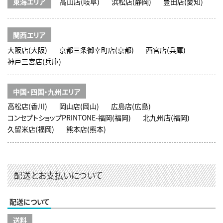
東海エリア
高山店(岐阜)
浜松店(静岡)
豊田店(愛知)
関西エリア
大阪店(大阪)
京都三条御幸町店(京都)
西宮店(兵庫)
神戸三宮店(兵庫)
中国・四国・九州エリア
高松店(香川)
岡山店(岡山)
広島店(広島)
コンセプトショップPRINTONE-福岡(福岡)
北九州店(福岡)
久留米店(福岡)
熊本店(熊本)
配送とお支払いについて
配送について
送料