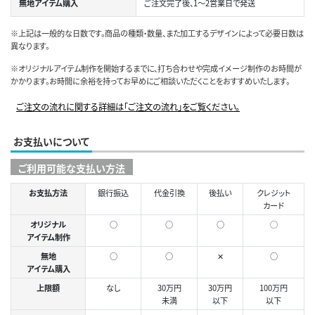
無地アイテム購入
ご注文完了後、1～2営業日で発送
※上記は一般的な日数です。商品の種類・数量、また加工するデザインによって必要日数は
異なります。
※オリジナルアイテム制作を開始するまでに、打ち合わせや完成イメージ制作のお時間が
かかります。お時間に余裕を持ってお早めにご相談いただくことをおすすめいたします。
ご注文の流れに関する詳細は「ご注文の流れ」をご覧ください。
お支払いについて
ご利用可能な支払い方法
お支払方法
銀行振込
代金引換
後払い
クレジット
カード
オリジナル
○
○
○
◯
アイテム制作
無地
○
○
✕
○
アイテム購入
上限額
なし
30万円
30万円
100万円
未満
以下
以下