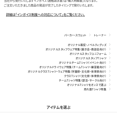
当社から発行いたしますインボイス（適格請求書）は「購入明細書」となります。
ご注文いただきました商品の発送が完了したタイミングで発行いたします。
詳細は「インボイス制度への対応について」をご覧ください。
パーカー・スウェット
トレーナー
オリジナル販促・ノベルティグッズ
オリジナルスタッフウェア特集（展示会・商談会向け）
オリジナルスタッフユニフォーム
オリジナルスタッフTシャツ
オリジナルチームTシャツ（イベント向け）
オリジナルドライウェア特集（チームTシャツ・練習着向け）
オリジナルクラスTシャツ・ウェア特集（学園祭・文化祭・体育祭向け）
クラスTシャツ（文化祭・体育祭向け）
チームTシャツ特集（部活・サークル向け）
オリジナルTシャツをオンスで選ぶ
売れ筋Tシャツ特集
アイテムを選ぶ