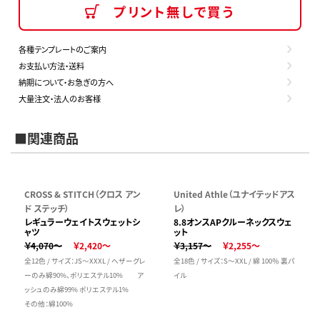
プリント無しで買う
各種テンプレートのご案内
お支払い方法・送料
納期について・お急ぎの方へ
大量注文・法人のお客様
■関連商品
CROSS & STITCH（クロス アン
United Athle（ユナイテッドアス
ド ステッチ）
レ）
レギュラーウェイトスウェットシ
8.8オンスAPクルーネックスウェ
ャツ
ット
￥4,070～
￥2,420～
￥3,157～
￥2,255～
全12色 / サイズ：JS～XXXL / ヘザーグレ
全18色 / サイズ：S～XXL / 綿 100％ 裏パ
ーのみ綿90%、ポリエステル10% ア
イル
ッシュのみ綿99% ポリエステル1%
その他：綿100%