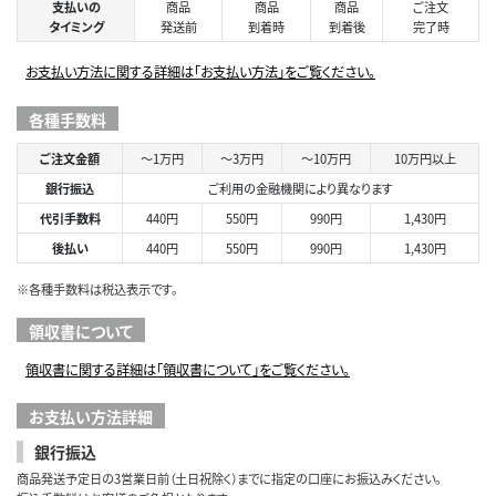
支払いの
商品
商品
商品
ご注文
タイミング
発送前
到着時
到着後
完了時
お支払い方法に関する詳細は「お支払い方法」をご覧ください。
各種手数料
ご注文金額
～1万円
～3万円
～10万円
10万円以上
銀行振込
ご利用の金融機関により異なります
代引手数料
440円
550円
990円
1,430円
後払い
440円
550円
990円
1,430円
※各種手数料は税込表示です。
領収書について
領収書に関する詳細は「領収書について」をご覧ください。
お支払い方法詳細
銀行振込
商品発送予定日の3営業日前（土日祝除く）までに指定の口座にお振込みください。