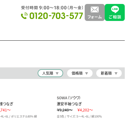
人気順
価格順
新着順
SOWA（ソウワ）
様つなぎ
激安半袖つなぎ
,741～
￥9,240～
￥4,202～
4L・6L / ポリエステル80% 綿
全5色 / サイズ：S～4L・6L / 綿100％