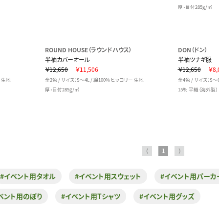
厚・目付285g/㎡
ROUND HOUSE（ラウンドハウス）
DON（ドン）
半袖カバーオール
半袖ツナギ服
￥12,650
￥11,506
￥12,650
￥8,
ス 生地
全2色 / サイズ：S～4L / 綿100% ヒッコリー 生地
全4色 / サイズ：S～6
厚・目付285g/㎡
15％ 平織（海外製）
⟨
1
⟩
#イベント用タオル
#イベント用スウェット
#イベント用パーカ
ベント用のぼり
#イベント用Tシャツ
#イベント用グッズ