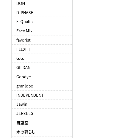
DON
D-PHASE
E-Qualia
Face Mix
favorist
FLEXFIT
G.G.
GILDAN
Goodye
granlobo
INDEPENDENT
Jawin
JERZEES
自重堂
木の暮らし