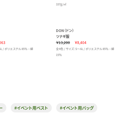
337g/㎡
DON（ドン）
ツナギ服
063
￥13,200
￥8,404
L / ポリエステル 85％ ・ 綿
全4色 / サイズ：S～6L / ポリエステル 85％ ・ 綿
15％
ー
#イベント用ベスト
#イベント用バッグ