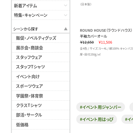
（日本製）
新着アイテム
特集・キャンペーン
シーンから探す
ROUND HOUSE（ラウンドハウス）
半袖カバーオール
販促・ノベルティグッズ
￥12,650
￥11,506
展示会・商談会
全4色 / サイズ：S～4L / 綿100% キャンバ
厚・目付250g/㎡
スタッフウェア
スタッフTシャツ
イベント向け
スポーツウェア
学園祭・体育祭
クラスTシャツ
#イベント用ジャンパー
部活・サークル
#イベント用はっぴ
#イ
低価格