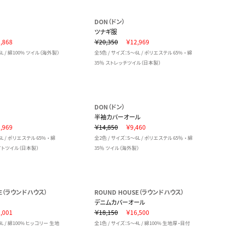
DON（ドン）
ツナギ服
,868
￥20,350
￥12,969
6L / 綿100% ツイル（海外製）
全5色 / サイズ：S～6L / ポリエステル 65% ・ 綿
35％ ストレッチツイル（日本製）
DON（ドン）
半袖カバーオール
,969
￥14,850
￥9,460
L / ポリエステル 65% ・ 綿
全2色 / サイズ：S～6L / ポリエステル 65％ ・ 綿
イトツイル（日本製）
35％ ツイル（海外製）
SE（ラウンドハウス）
ROUND HOUSE（ラウンドハウス）
デニムカバーオール
,001
￥18,150
￥16,500
4L / 綿100% ヒッコリー 生地
全1色 / サイズ：S～4L / 綿100% 生地厚・目付