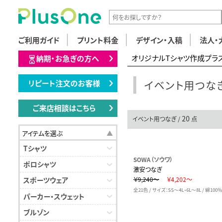
ご利用ガイド
プリント料金
デザイン・入稿
法人・
オリジナルTシャツ作成プラ
納期・お急ぎの方へ
イベント用つな
リピート注文のお客様
ご来店相談はこちら
20
イベント用つなぎ /
点
アイテムを選ぶ
Tシャツ
SOWA（ソウワ）
ポロシャツ
激安つなぎ
￥9,240～
￥4,202～
スポーツウェア
全21色 / サイズ：SS～4L・6L～8L / 綿100
パーカー・スウェット
ブルゾン