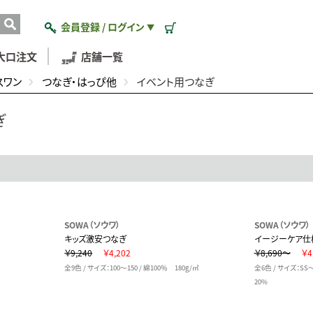
会員登録 / ログイン
▼
大口注文
店舗一覧
スワン
つなぎ・はっぴ他
イベント用つなぎ
ぎ
SOWA（ソウワ）
SOWA（ソウワ）
キッズ激安つなぎ
イージーケア仕
￥9,240
￥4,202
￥8,690～
￥4
％
全9色 / サイズ：100～150 / 綿100％ 180g/㎡
全6色 / サイズ：SS～
20%