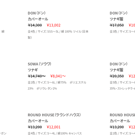
DON（ドン）
DON（ドン）
カバーオール
ツナギ服
￥14,300
￥13,002
￥17,050
￥10
％ 綿
全4色 / サイズ：SSS～5L / 綿 100％ ツイル（日本
全3色 / サイズ：S～
製）
SOWA（ソウワ）
DON（ドン）
ツナギ
ツナギ服
￥14,740～
￥8,041～
￥20,350
￥12
全2色 / サイズ：S～6L / 綿75％ ポリエステル
全5色 / サイズ：S～6
23% ポリウレタン2%
35％・ストレッチラ
ROUND HOUSE（ラウンドハウス）
ROUND HOU
カバーオール
カバーオール
￥13,200
￥12,001
￥13,200
￥12
リンボン
全4色 / サイズ：S～4L / 綿100% キャンバス
全2色 / サイズ：S～