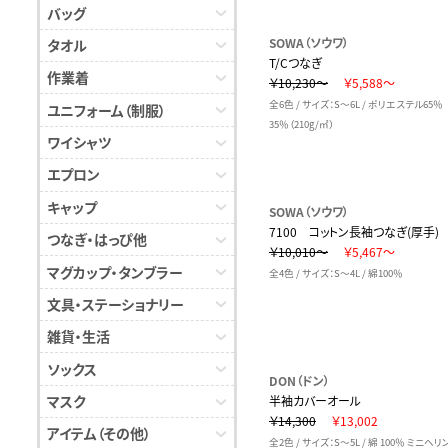
バッグ
SOWA（ソウワ）
タオル
T/Cつなぎ
作業着
￥10,230～
￥5,588～
全6色 / サイズ：S～6L / ポリエステル65
ユニフォーム（制服）
35％（210g/㎡）
ワイシャツ
エプロン
キャップ
SOWA（ソウワ）
7100 コットン長袖つなぎ(厚手)
つなぎ・はっぴ他
￥10,010～
￥5,467～
マグカップ・タンブラー
全4色 / サイズ：S～4L / 綿100％
文具・ステーショナリー
雑貨・生活
ソックス
DON（ドン）
マスク
半袖カバーオール
￥14,300
￥13,002
アイテム（その他）
全2色 / サイズ：S～5L / 綿 100％ ミニヘ