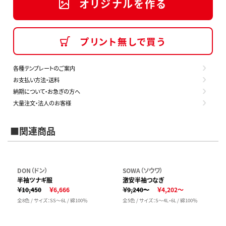
オリジナルを作る
プリント無しで買う
各種テンプレートのご案内
お支払い方法・送料
納期について・お急ぎの方へ
大量注文・法人のお客様
■関連商品
DON（ドン）
SOWA（ソウワ）
半袖ツナギ服
激安半袖つなぎ
￥10,450
￥6,666
￥9,240～
￥4,202～
全8色 / サイズ：SS～6L / 綿100％
全5色 / サイズ：S～4L・6L / 綿100％