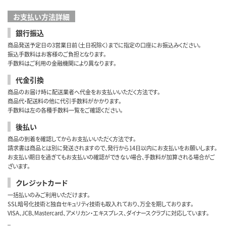
お支払い方法詳細
銀行振込
商品発送予定日の3営業日前（土日祝除く）までに指定の口座にお振込みください。
振込手数料はお客様のご負担となります。
手数料はご利用の金融機関により異なります。
代金引換
商品のお届け時に配送業者へ代金をお支払いいただく方法です。
商品代・配送料の他に代引手数料がかかります。
手数料は左の各種手数料一覧をご確認ください。
後払い
商品の到着を確認してからお支払いいただく方法です。
請求書は商品とは別に発送されますので、発行から14日以内にお支払いをお願いします。
お支払い期日を過ぎてもお支払いの確認ができない場合、手数料が加算される場合がご
ざいます。
クレジットカード
一括払いのみご利用いただけます。
SSL暗号化技術と独自セキュリティ技術も取入れており、万全を期しております。
VISA、JCB、Mastercard、アメリカン・エキスプレス、ダイナースクラブに対応しています。