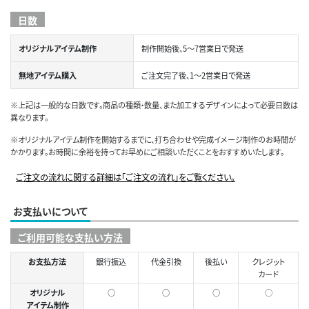
日数
オリジナルアイテム制作
制作開始後、5～7営業日で発送
無地アイテム購入
ご注文完了後、1～2営業日で発送
※上記は一般的な日数です。商品の種類・数量、また加工するデザインによって必要日数は
異なります。
※オリジナルアイテム制作を開始するまでに、打ち合わせや完成イメージ制作のお時間が
かかります。お時間に余裕を持ってお早めにご相談いただくことをおすすめいたします。
ご注文の流れに関する詳細は「ご注文の流れ」をご覧ください。
お支払いについて
ご利用可能な支払い方法
お支払方法
銀行振込
代金引換
後払い
クレジット
カード
オリジナル
○
○
○
◯
アイテム制作