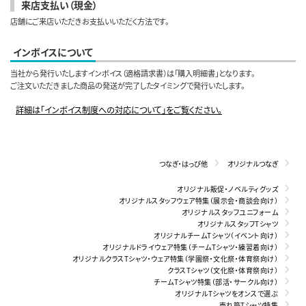
来店支払い（現金）
店舗にご来店いただきお支払いいただく方法です。
インボイスについて
当社から発行いたしますインボイス（適格請求書）は「購入明細書」となります。
ご注文いただきました商品の発送が完了したタイミングで発行いたします。
詳細は「インボイス制度への対応について」をご覧ください。
つなぎ・はっぴ他
オリジナルつなぎ
オリジナル販促・ノベルティグッズ
オリジナルスタッフウェア特集（展示会・商談会向け）
オリジナルスタッフユニフォーム
オリジナルスタッフTシャツ
オリジナルチームTシャツ（イベント向け）
オリジナルドライウェア特集（チームTシャツ・練習着向け）
オリジナルクラスTシャツ・ウェア特集（学園祭・文化祭・体育祭向け）
クラスTシャツ（文化祭・体育祭向け）
チームTシャツ特集（部活・サークル向け）
オリジナルTシャツをオンスで選ぶ
売れ筋Tシャツ特集