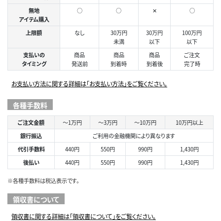
無地
○
○
✕
○
アイテム購入
上限額
なし
30万円
30万円
100万円
未満
以下
以下
支払いの
商品
商品
商品
ご注文
タイミング
発送前
到着時
到着後
完了時
お支払い方法に関する詳細は「お支払い方法」をご覧ください。
各種手数料
ご注文金額
～1万円
～3万円
～10万円
10万円以上
銀行振込
ご利用の金融機関により異なります
代引手数料
440円
550円
990円
1,430円
後払い
440円
550円
990円
1,430円
※各種手数料は税込表示です。
領収書について
領収書に関する詳細は「領収書について」をご覧ください。