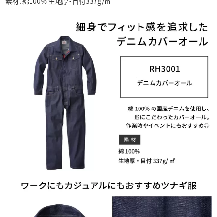
素材：綿100% 生地厚・目付337g/㎡