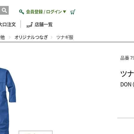
会員登録 / ログイン
▼
大口注文
店舗一覧
ぴ他
オリジナルつなぎ
ツナギ服
品番 7
ツ
DON