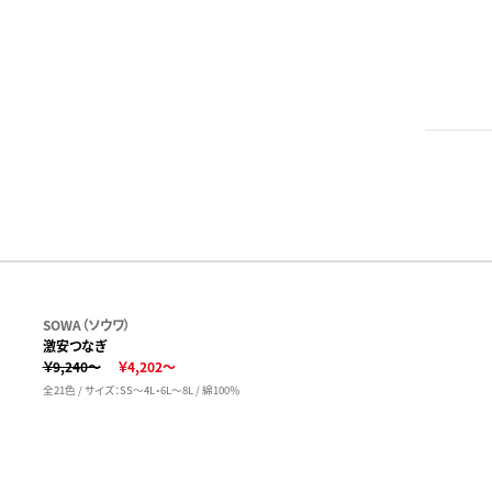
SOWA（ソウワ）
激安つなぎ
￥9,240～
￥4,202～
全21色 / サイズ：SS～4L・6L～8L / 綿100％