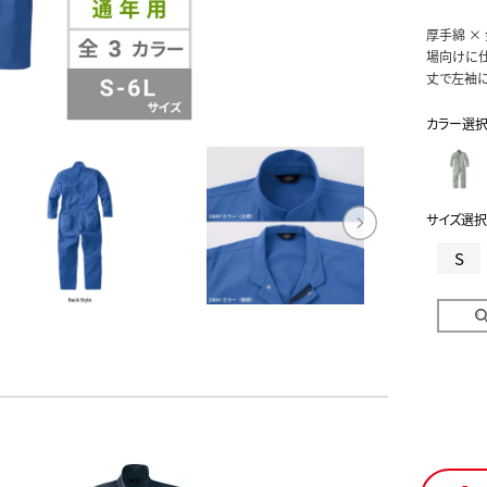
厚手綿 ×
場向けに仕
丈で左袖に
カラー選
サイズ選択
S