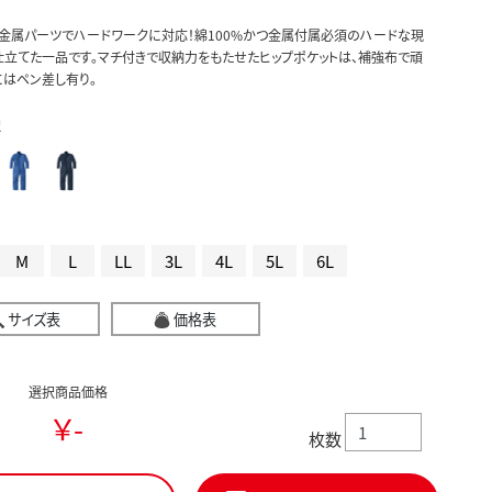
 金属パーツでハードワークに対応！綿100%かつ金属付属必須のハードな現
立てた一品です。マチ付きで収納力をもたせたヒップポケットは、補強布で頑
はペン差し有り。
択
M
L
LL
3L
4L
5L
6L
サイズ表
価格表
選択商品価格
￥-
枚数