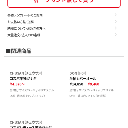
各種テンプレートのご案内
お支払い方法・送料
納期について・お急ぎの方へ
大量注文・法人のお客様
■関連商品
CHUSAN（チュウサン）
DON（ドン）
コスパ半袖ツナギ
半袖カバーオール
￥4,576～
￥14,850
￥9,460
全3色 / サイズ：S～6L / ポリエステル
全2色 / サイズ：S～6L / ポリエステル
65％・綿35％（リップストップ）
65％ ・ 綿 35％ ツイル（海外製）
CHUSAN（チュウサン）
コスパレディース半袖ツナギ