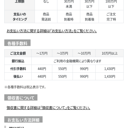
上限額
なし
30万円
30万円
100万円
未満
以下
以下
支払いの
商品
商品
商品
ご注文
タイミング
発送前
到着時
到着後
完了時
お支払い方法に関する詳細は「お支払い方法」をご覧ください。
各種手数料
ご注文金額
～1万円
～3万円
～10万円
10万円以上
銀行振込
ご利用の金融機関により異なります
代引手数料
440円
550円
990円
1,430円
後払い
440円
550円
990円
1,430円
※各種手数料は税込表示です。
領収書について
領収書に関する詳細は「領収書について」をご覧ください。
お支払い方法詳細