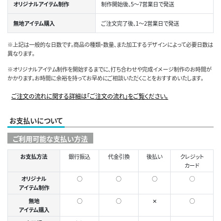
オリジナルアイテム制作
制作開始後、5～7営業日で発送
無地アイテム購入
ご注文完了後、1～2営業日で発送
※上記は一般的な日数です。商品の種類・数量、また加工するデザインによって必要日数は
異なります。
※オリジナルアイテム制作を開始するまでに、打ち合わせや完成イメージ制作のお時間が
かかります。お時間に余裕を持ってお早めにご相談いただくことをおすすめいたします。
ご注文の流れに関する詳細は「ご注文の流れ」をご覧ください。
お支払いについて
ご利用可能な支払い方法
お支払方法
銀行振込
代金引換
後払い
クレジット
カード
オリジナル
○
○
○
◯
アイテム制作
無地
○
○
✕
○
アイテム購入