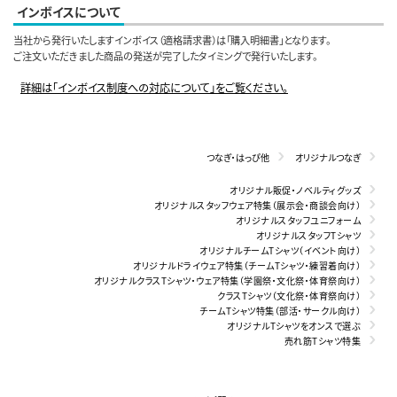
インボイスについて
当社から発行いたしますインボイス（適格請求書）は「購入明細書」となります。
ご注文いただきました商品の発送が完了したタイミングで発行いたします。
詳細は「インボイス制度への対応について」をご覧ください。
つなぎ・はっぴ他
オリジナルつなぎ
オリジナル販促・ノベルティグッズ
オリジナルスタッフウェア特集（展示会・商談会向け）
オリジナルスタッフユニフォーム
オリジナルスタッフTシャツ
オリジナルチームTシャツ（イベント向け）
オリジナルドライウェア特集（チームTシャツ・練習着向け）
オリジナルクラスTシャツ・ウェア特集（学園祭・文化祭・体育祭向け）
クラスTシャツ（文化祭・体育祭向け）
チームTシャツ特集（部活・サークル向け）
オリジナルTシャツをオンスで選ぶ
売れ筋Tシャツ特集