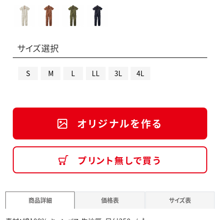
サイズ選択
S
M
L
LL
3L
4L
オリジナルを作る
プリント無しで買う
商品詳細
価格表
サイズ表