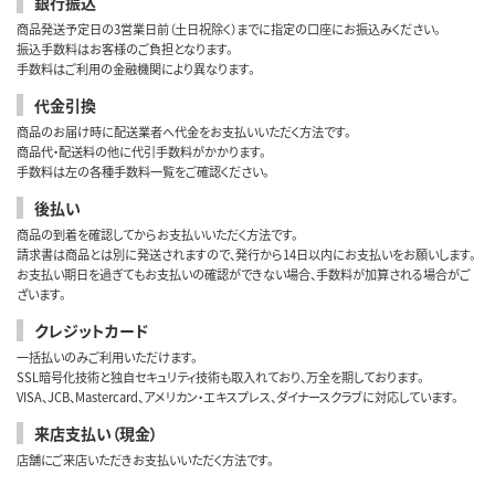
銀行振込
商品発送予定日の3営業日前（土日祝除く）までに指定の口座にお振込みください。
振込手数料はお客様のご負担となります。
手数料はご利用の金融機関により異なります。
代金引換
商品のお届け時に配送業者へ代金をお支払いいただく方法です。
商品代・配送料の他に代引手数料がかかります。
手数料は左の各種手数料一覧をご確認ください。
後払い
商品の到着を確認してからお支払いいただく方法です。
請求書は商品とは別に発送されますので、発行から14日以内にお支払いをお願いします。
お支払い期日を過ぎてもお支払いの確認ができない場合、手数料が加算される場合がご
ざいます。
クレジットカード
一括払いのみご利用いただけます。
SSL暗号化技術と独自セキュリティ技術も取入れており、万全を期しております。
VISA、JCB、Mastercard、アメリカン・エキスプレス、ダイナースクラブに対応しています。
来店支払い（現金）
店舗にご来店いただきお支払いいただく方法です。