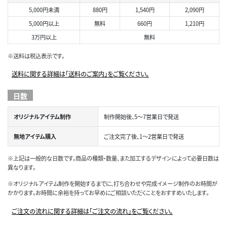
5,000円未満
880円
1,540円
2,090円
5,000円以上
無料
660円
1,210円
3万円以上
無料
※送料は税込表示です。
送料に関する詳細は「送料のご案内」をご覧ください。
日数
オリジナルアイテム制作
制作開始後、5～7営業日で発送
無地アイテム購入
ご注文完了後、1～2営業日で発送
※上記は一般的な日数です。商品の種類・数量、また加工するデザインによって必要日数は
異なります。
※オリジナルアイテム制作を開始するまでに、打ち合わせや完成イメージ制作のお時間が
かかります。お時間に余裕を持ってお早めにご相談いただくことをおすすめいたします。
ご注文の流れに関する詳細は「ご注文の流れ」をご覧ください。