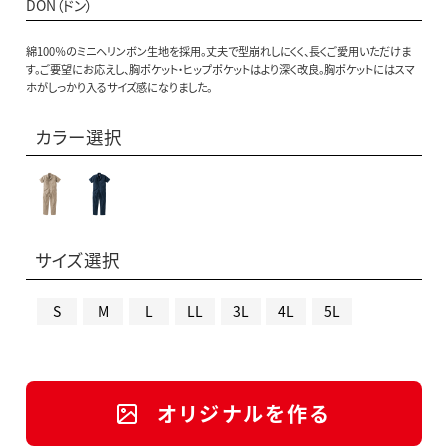
DON（ドン）
綿100％のミニヘリンボン生地を採用。丈夫で型崩れしにくく、長くご愛用いただけま
す。ご要望にお応えし、胸ポケット・ヒップポケットはより深く改良。胸ポケットにはスマ
ホがしっかり入るサイズ感になりました。
カラー選択
サイズ選択
S
M
L
LL
3L
4L
5L
オリジナルを作る