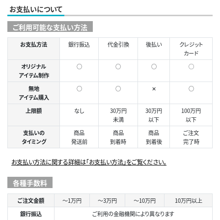
お支払いについて
ご利用可能な支払い方法
お支払方法
銀行振込
代金引換
後払い
クレジット
カード
オリジナル
○
○
○
◯
アイテム制作
無地
○
○
✕
○
アイテム購入
上限額
なし
30万円
30万円
100万円
未満
以下
以下
支払いの
商品
商品
商品
ご注文
タイミング
発送前
到着時
到着後
完了時
お支払い方法に関する詳細は「お支払い方法」をご覧ください。
各種手数料
ご注文金額
～1万円
～3万円
～10万円
10万円以上
銀行振込
ご利用の金融機関により異なります