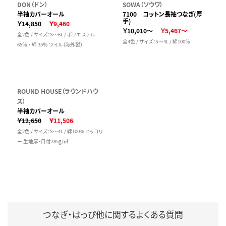
DON（ドン）
SOWA（ソウワ）
半袖カバーオール
7100 コットン長袖つなぎ(厚
手)
￥14,850
￥9,460
￥10,010～
￥5,467～
全2色 / サイズ：S～6L / ポリエステル
全4色 / サイズ：S～4L / 綿100％
65％ ・ 綿 35％ ツイル（海外製）
ROUND HOUSE（ラウンドハウ
ス）
半袖カバーオール
￥12,650
￥11,506
全2色 / サイズ：S～4L / 綿100% ヒッコリ
ー 生地厚・目付285g/㎡
つなぎ・はっぴ他に関するよくある質問