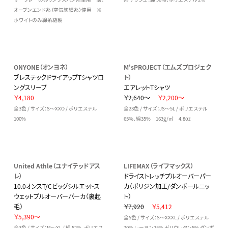
オープンエンド糸（空気紡績糸）使用 ※
ホワイトのみ綿糸縫製
ONYONE（オンヨネ）
M'sPROJECT（エムズプロジェク
ブレステックドライアップTシャツロ
ト）
ングスリーブ
エアレットTシャツ
￥4,180
￥2,640～
￥2,200～
全3色 / サイズ：S～XXO / ポリエステル
全23色 / サイズ：JS～5L / ポリエステル
100%
65%、綿35% 163g/㎡ 4.8oz
United Athle（ユナイテッドアス
LIFEMAX（ライフマックス）
レ）
ドライストレッチプルオーバーパー
10.0オンスT/Cビッグシルエットス
カ（ポリジン加工/ダンボールニッ
ウェットプルオーバーパーカ（裏起
ト）
毛）
￥7,920
￥5,412
￥5,390～
全5色 / サイズ：S～XXXL / ポリエステル
全3色 / サイズ：M～XL / 綿 52%、ポリエス
70% レーヨン25% ポリウレタン5% ダンボ