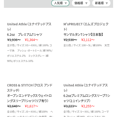
人気順
価格順
新着順
United Athle（ユナイテッドアス
M'sPROJECT（エムズプロジェク
レ）
ト）
6.2oz プレミアムTシャツ
サンマルタンTシャツ【日本製】
￥1,936～
￥1,364～
￥2,530～
￥2,112～
全37色 / サイズ：XS～XXXL / 綿 100％ コ
全11色 / サイズ：100～5L / 綿100% 天竺
ーマ糸 アッシュ・オートミール：綿 98％/
ポリエステル 2％ ミックスグレー：綿
90％/ポリエステル 10％
CROSS & STITCH（クロス アンド
United Athle（ユナイテッドアス
ステッチ）
レ）
オープンエンドマックスウェイトロ
6.2ozプレミアムロングスリーブTシ
ングスリーブTシャツ（リブ有り）
ャツ（2.1インチリブ）
￥2,640～
￥1,617～
￥3,223～
￥2,255～
全10色 / サイズ：JS～XXXL / 綿100% ヘ
全7色 / サイズ：S～XXL / 綿 100％ コーマ
ザーグレーのみリングスパン糸使用 他：
糸 アッシュ：綿 98％、ポリエステル 2％