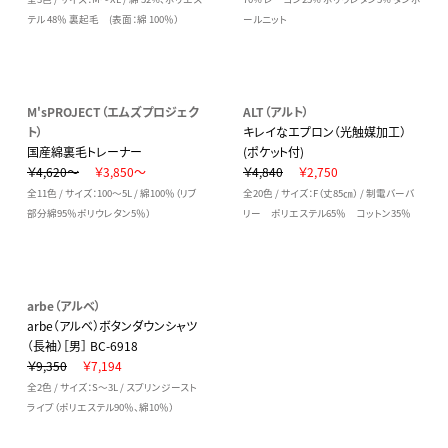
テル 48％ 裏起毛 (表面：綿 100％）
ールニット
M'sPROJECT（エムズプロジェク
ALT（アルト）
ト）
キレイなエプロン（光触媒加工）
国産綿裏毛トレーナー
(ポケット付)
￥4,620～
￥3,850～
￥4,840
￥2,750
全11色 / サイズ：100～5L / 綿100％（リブ
全20色 / サイズ：F（丈85㎝） / 制電バーバ
部分綿95％ポリウレタン5％）
リー ポリエステル65％ コットン35％
arbe（アルベ）
arbe（アルベ）ボタンダウンシャツ
（長袖）［男］ BC-6918
￥9,350
￥7,194
全2色 / サイズ：S～3L / スプリンジースト
ライプ（ポリエステル90％、綿10％）