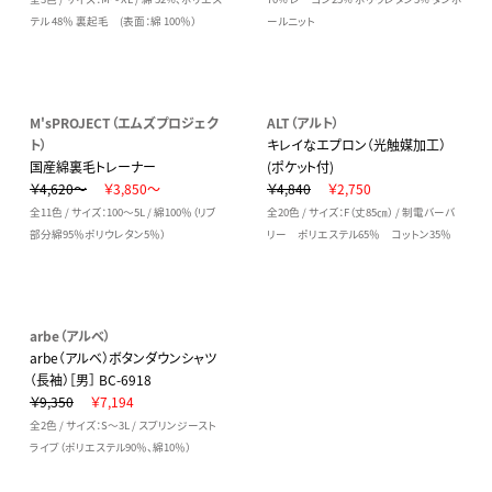
テル 48％ 裏起毛 (表面：綿 100％）
ールニット
M'sPROJECT（エムズプロジェク
ALT（アルト）
ト）
キレイなエプロン（光触媒加工）
国産綿裏毛トレーナー
(ポケット付)
￥4,620～
￥3,850～
￥4,840
￥2,750
全11色 / サイズ：100～5L / 綿100％（リブ
全20色 / サイズ：F（丈85㎝） / 制電バーバ
部分綿95％ポリウレタン5％）
リー ポリエステル65％ コットン35％
arbe（アルベ）
arbe（アルベ）ボタンダウンシャツ
（長袖）［男］ BC-6918
￥9,350
￥7,194
全2色 / サイズ：S～3L / スプリンジースト
ライプ（ポリエステル90％、綿10％）