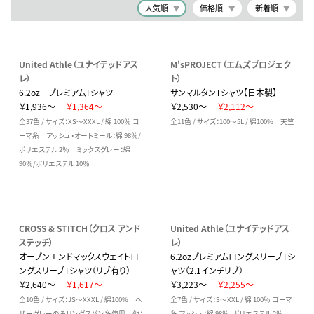
人気順
価格順
新着順
United Athle（ユナイテッドアス
M'sPROJECT（エムズプロジェク
レ）
ト）
6.2oz プレミアムTシャツ
サンマルタンTシャツ【日本製】
￥1,936～
￥1,364～
￥2,530～
￥2,112～
全37色 / サイズ：XS～XXXL / 綿 100％ コ
全11色 / サイズ：100～5L / 綿100% 天竺
ーマ糸 アッシュ・オートミール：綿 98％/
ポリエステル 2％ ミックスグレー：綿
90％/ポリエステル 10％
CROSS & STITCH（クロス アンド
United Athle（ユナイテッドアス
ステッチ）
レ）
オープンエンドマックスウェイトロ
6.2ozプレミアムロングスリーブTシ
ングスリーブTシャツ（リブ有り）
ャツ（2.1インチリブ）
￥2,640～
￥1,617～
￥3,223～
￥2,255～
全10色 / サイズ：JS～XXXL / 綿100% ヘ
全7色 / サイズ：S～XXL / 綿 100％ コーマ
ザーグレーのみリングスパン糸使用 他：
糸 アッシュ：綿 98％、ポリエステル 2％