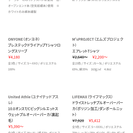
オープンエンド糸（空気紡績糸）使用 ※
ホワイトのみ綿糸縫製
ONYONE（オンヨネ）
M'sPROJECT（エムズプロジェク
ブレステックドライアップTシャツロ
ト）
ングスリーブ
エアレットTシャツ
￥4,180
￥2,640～
￥2,200～
全3色 / サイズ：S～XXO / ポリエステル
全23色 / サイズ：JS～5L / ポリエステル
100%
65%、綿35% 163g/㎡ 4.8oz
United Athle（ユナイテッドアス
LIFEMAX（ライフマックス）
レ）
ドライストレッチプルオーバーパー
10.0オンスT/Cビッグシルエットス
カ（ポリジン加工/ダンボールニッ
ウェットプルオーバーパーカ（裏起
ト）
毛）
￥7,920
￥5,412
￥5,390～
全5色 / サイズ：S～XXXL / ポリエステル
全3色 / サイズ：M～XL / 綿 52%、ポリエス
70% レーヨン25% ポリウレタン5% ダンボ