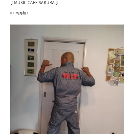
♪MUSIC CAFE SAKURA♪
DTF転写加工