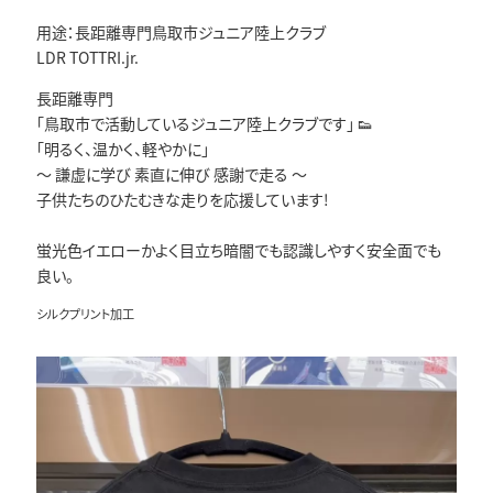
用途：長距離専門鳥取市ジュニア陸上クラブ
LDR TOTTRI.jr.
長距離専門
「鳥取市で活動しているジュニア陸上クラブです」 👟
「明るく、温かく、軽やかに」
〜 謙虚に学び 素直に伸び 感謝で走る 〜
子供たちのひたむきな走りを応援しています!
蛍光色イエローかよく目立ち暗闇でも認識しやすく安全面でも
良い。
シルクプリント加工