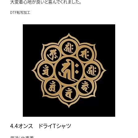
大変着心地が良いと喜んでくれました。
DTF転写加工
4.4オンス ドライTシャツ
用途：仕事着