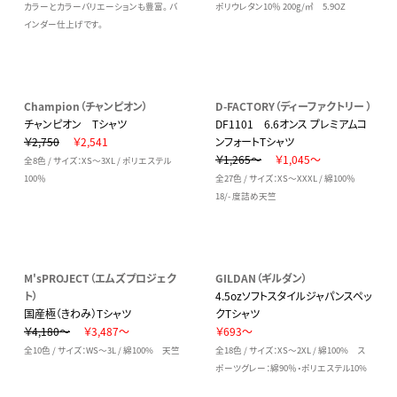
カラーとカラーバリエーションも豊富。 バ
ポリウレタン10％ 200g/㎡ 5.9OZ
インダー仕上げです。
Champion（チャンピオン）
D-FACTORY（ディーファクトリー ）
チャンピオン Tシャツ
DF1101 6.6オンス プレミアムコ
￥2,750
￥2,541
ンフォートTシャツ
￥1,265～
￥1,045～
全8色 / サイズ：XS～3XL / ポリエステル
100％
全27色 / サイズ：XS～XXXL / 綿100％
18/- 度詰め天竺
M'sPROJECT（エムズプロジェク
GILDAN（ギルダン）
ト）
4.5ozソフトスタイルジャパンスペッ
国産極（きわみ）Tシャツ
クTシャツ
￥4,180～
￥3,487～
￥693～
全10色 / サイズ：WS～3L / 綿100% 天竺
全18色 / サイズ：XS～2XL / 綿100% ス
ポーツグレー：綿90％・ポリエステル10%