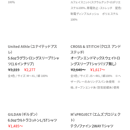
100％
ルフェイスニット(スクラムテック-U)ポリエ
ステル100%、帯電防止・ストレッチ 配色:
制電ディンプルメッシュ ポリエステル
100%
United Athle（ユナイテッドアス
CROSS & STITCH（クロス アンド
レ）
ステッチ）
5.6ozラグランロングスリーブTシャ
オープンエンドマックスウェイトロ
ツ(1.6インチリブ)
ングスリーブTシャツ（リブ無し）
￥3,223
￥2,277
￥2,640～
￥1,617～
全4色 / サイズ：M～XL / 綿 100%
全5色 / サイズ：JS～4XL / 綿100% ※ヘ
ザーグレーのみリングスパン糸使用 ※
他、オープンエンド糸（空気紡績糸）使用
GILDAN（ギルダン）
M'sPROJECT（エムズプロジェク
6.0ozウルトラコットンL/STシャツ
ト）
￥1,485～
テクノファイン２WAY Tシャツ