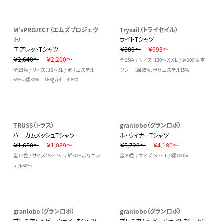
M'sPROJECT（エムズプロジェク
Trysail（トライセイル）
ト）
ライトTシャツ
エアレットTシャツ
￥880～
￥693～
￥2,640～
￥2,200～
全15色 / サイズ：130～ＸＸＬ / 綿100％ 杢
全23色 / サイズ：JS～5L / ポリエステル
グレー：綿85%、ポリエステル15%
65%、綿35% 163g/㎡ 4.8oz
TRUSS（トラス）
granlobo（グランロボ）
ハニカムメッシュTシャツ
ル・ウィナーTシャツ
￥1,650～
￥1,089～
￥5,720～
￥4,180～
全11色 / サイズ：S～7XL / 綿40%ポリエス
全20色 / サイズ：S～LL / 綿100％
テル60%
granlobo（グランロボ）
granlobo（グランロボ）
プレミアムヘビーウェイトTシャツ
プレミアムヘビーウェイトTシャツ