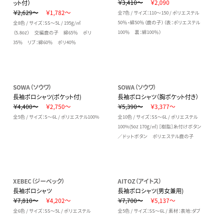
￥3,410～
￥2,090
ット付）
￥2,629～
￥1,782～
全7色 / サイズ：110～150 / ポリエステル
50％・綿50％（鹿の子）（表：ポリエステル
全8色 / サイズ：SS～5L / 195g/㎡
100％ 裏：綿100％）
（5.8oz） 交編鹿の子 綿65％ ポリ
35％ リブ：綿60％ ポリ40％
SOWA（ソウワ）
SOWA（ソウワ）
長袖ポロシャツ(ポケット付)
長袖ポロシャツ（胸ポケット付き）
￥4,400～
￥2,750～
￥5,390～
￥3,377～
全5色 / サイズ：S～6L / ポリエステル100%
全10色 / サイズ：SS～6L / ポリエステル
100%(5oz 170g/㎡) ［樹脂］糸付けボタン
／ドットボタン ポリエステル鹿の子
XEBEC（ジーベック）
AITOZ（アイトス）
長袖ポロシャツ
長袖ポロシャツ(男女兼用)
￥7,810～
￥4,202～
￥7,700～
￥5,137～
全6色 / サイズ：SS～5L / ポリエステル
全5色 / サイズ：SS～6L / 素材：表地:ダブ