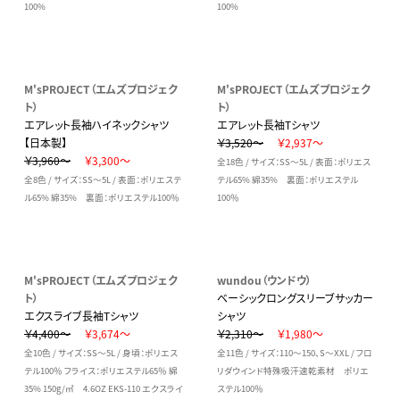
100%
100%
M'sPROJECT（エムズプロジェク
M'sPROJECT（エムズプロジェク
ト）
ト）
エアレット長袖ハイネックシャツ
エアレット長袖Tシャツ
【日本製】
￥3,520～
￥2,937～
￥3,960～
￥3,300～
全18色 / サイズ：SS～5L / 表面：ポリエス
全8色 / サイズ：SS～5L / 表面：ポリエステ
テル65% 綿35% 裏面：ポリエステル
ル65% 綿35% 裏面：ポリエステル100％
100％
M'sPROJECT（エムズプロジェク
wundou（ウンドウ）
ト）
ベーシックロングスリーブサッカー
エクスライブ長袖Tシャツ
シャツ
￥4,400～
￥3,674～
￥2,310～
￥1,980～
全10色 / サイズ：SS～5L / 身頃：ポリエス
全11色 / サイズ：110～150、S～XXL / フロ
テル100％ フライス：ポリエステル65％ 綿
リダウインド特殊吸汗速乾素材 ポリエ
35% 150g/㎡ 4.6OZ EKS-110 エクスライ
ステル100％