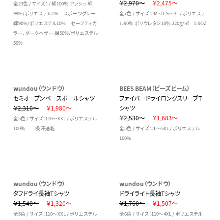
￥2,970～
￥2,475～
全23色 / サイズ： / 綿100％ アッシュ 綿
99%/ポリエステル1% スポーツグレー
全7色 / サイズ：JM・JL S～3L / ポリエステ
綿90%/ポリエステル10% セーフティカ
ル90％ ポリウレタン10％ 220g/㎡ 5.9OZ
ラー、ダークヘザー 綿50%/ポリエステル
50%
wundou（ウンドウ）
BEES BEAM（ビーズビーム）
セミオープンベースボールシャツ
ファイバードライロングスリーブT
￥2,310～
￥1,980～
シャツ
￥2,530～
￥1,683～
全5色 / サイズ：110～XXL / ポリエステル
100％ 吸汗速乾
全5色 / サイズ：JL～5XL / ポリエステル
100%
wundou（ウンドウ）
wundou（ウンドウ）
タフドライ長袖Tシャツ
ドライライト長袖Tシャツ
￥1,540～
￥1,320～
￥1,760～
￥1,507～
全5色 / サイズ：110～XXL / ポリエステル
全6色 / サイズ：110～4XL / ポリエステル