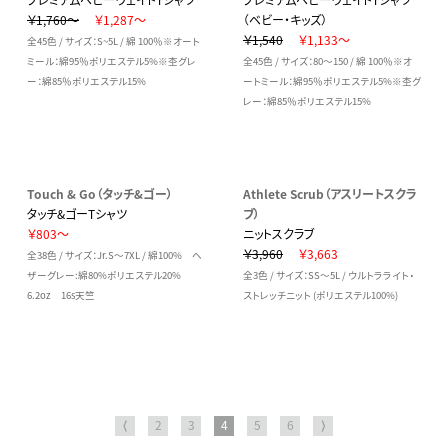
￥1,760～
￥1,287～
（ベビー・キッズ）
￥1,540
￥1,133～
全45色 / サイズ：S~5L / 綿 100％※オート
ミール：綿95％ポリエステル5%※杢グレ
全45色 / サイズ：80～150 / 綿 100％※オ
ー：綿85％ポリエステル15%
ートミール：綿95％ポリエステル5%※杢グ
レー：綿85％ポリエステル15%
Touch & Go（タッチ&ゴー）
Athlete Scrub（アスリートスクラ
タッチ&ゴーTシャツ
ブ）
￥803～
ニットスクラブ
￥3,960
￥3,663
全38色 / サイズ：Jr.S～7XL / 綿100% ヘ
ザーグレー:綿80%ポリエステル20%
全3色 / サイズ：SS～5L / ウルトラライト・
6.2oz 16s天竺
ストレッチニット (ポリエステル100%)
⟨
2
3
4
5
6
⟩