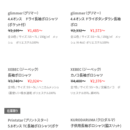
glimmer（グリマー）
glimmer（グリマー）
4.4オンス ドライ長袖ポロシャツ
4.4オンス ドライボタンダウン長袖
(ポケット付）
ポロ
￥2,189～
￥1,485～
￥2,332～
￥1,573～
全18色 / サイズ：SS～7L / 150g/㎡ メッ
全12色 / サイズ：SS～5L / 150g/㎡ メッ
シュ ポリエステル100%
シュ（4.4oz） ポリエステル100%
XEBEC（ジーベック）
XEBEC（ジーベック）
長袖ポロシャツ
カノコ長袖ポロシャツ
￥3,740～
￥2,024～
￥4,400～
￥2,376～
全9色 / サイズ：SS～5L / ハニカムメッシュ
全7色 / サイズ：SS～5L / 交編カノコ ポ
（裏使い）+吸水速乾 ポリエステル100％
リエステル55％、綿45％
在庫限り
KURODARUMA（クロダルマ）
Printstar（プリントスター）
子供用長袖ポロシャツ(脇スリット)
5.8オンス TC長袖ポロシャツ(ポケ