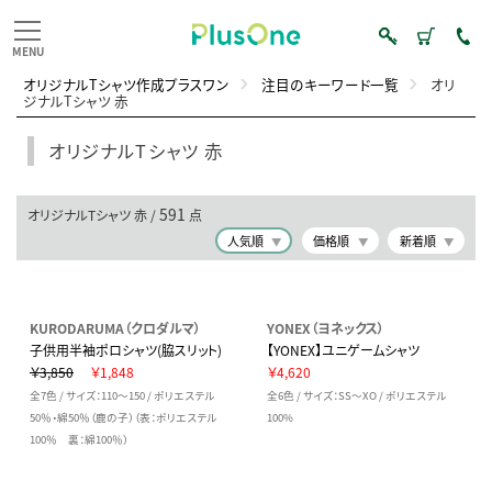
オリジナルTシャツ作成プラスワン
注目のキーワード一覧
オリ
ジナルTシャツ 赤
オリジナルTシャツ 赤
591
オリジナルTシャツ 赤 /
点
人気順
価格順
新着順
KURODARUMA（クロダルマ）
YONEX（ヨネックス）
子供用半袖ポロシャツ(脇スリット)
【YONEX】ユニゲームシャツ
￥3,850
￥1,848
￥4,620
全7色 / サイズ：110～150 / ポリエステル
全6色 / サイズ：SS～XO / ポリエステル
50％・綿50％（鹿の子）（表：ポリエステル
100%
100％ 裏：綿100％）