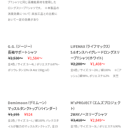
ブTシャツと同じ高機能素材を使用した
ロングスリーブTシャツです。 ※本製品の
消臭効果について：未加工品との比較に
おいて一定の効果があり
G.G.（ジージー）
LIFEMAX（ライフマックス）
長袖サポートシャツ
5.6オンスハイグレードロングスリ
￥2,530～
￥1,584～
ーブTシャツ(ホワイト)
￥2,200～
￥1,408～
全4色 / サイズ：S～4L / ポリエステル87%・
ポリウレタン13%（4.4oz 150g/㎡）
全6色 / サイズ：S～2XL / 綿100% ※［ア
ッシュ］綿98%、ポリエステル2% 天竺
Demimoon（デミムーン）
M'sPROJECT（エムズプロジェク
マッスルタンクトップ（バインダー）
ト）
￥1,155
￥924
2WAYノースリーブシャツ
￥3,410～
￥2,849～
全2色 / サイズ：S～L / 綿100％ バックスタ
イルが魅力のマッスルタンクトップ。 全15
全7色 / サイズ：S～3L / ポリエステル90％